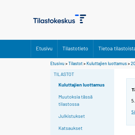
Etusivu
Tilastotieto
Tietoa tilastoist
Etusivu
>
Tilastot
>
Kuluttajien luottamus
>
20
TILASTOT
Kuluttajien luottamus
T
Muutoksia tässä
5
tilastossa
S
Julkistukset
Katsaukset