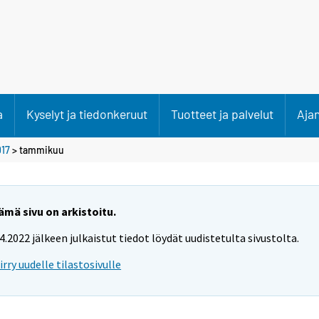
a
Kyselyt ja tiedonkeruut
Tuotteet ja palvelut
Aja
17
>
tammikuu
ämä sivu on arkistoitu.
.4.2022 jälkeen julkaistut tiedot löydät uudistetulta sivustolta.
iirry uudelle tilastosivulle