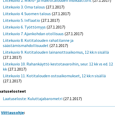
Liitekuvio 2. Mikro- ja makrotalouden indikaattorit
(27.1.2017)
Liitekuvio 3. Oma talous
(27.1.2017)
Liitekuvio 4. Suomen talous
(27.1.2017)
Liitekuvio 5. Inflaatio
(27.1.2017)
Liitekuvio 6. Työttömyys
(27.1.2017)
Liitekuvio 7. Ajankohdan otollisuus
(27.1.2017)
Liitekuvio 8. Kotitalouden rahatilanne ja
säästämismahdollisuudet
(27.1.2017)
Liitekuvio 9. Kotitalouden lainanottoaikomus, 12 kk:n sisällä
(27.1.2017)
Liitekuvio 10. Rahankäyttö kestotavaroihin, seur. 12 kk vs ed. 12
kk
(27.1.2017)
Liitekuvio 11. Kotitalouden ostoaikomukset, 12 kk:n sisällä
(27.1.2017)
aatuselosteet
Laatuseloste: Kuluttajabarometri
(27.1.2017)
Viittausohje
: