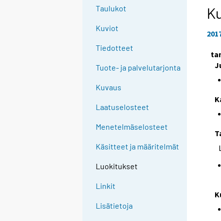
Taulukot
Ku
Kuviot
201
Tiedotteet
ta
J
Tuote- ja palvelutarjonta
Kuvaus
K
Laatuselosteet
Menetelmäselosteet
T
Käsitteet ja määritelmät
Luokitukset
Linkit
K
Lisätietoja