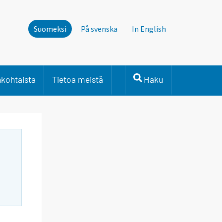
Suomeksi
På svenska
In English
nkohtaista
Tietoa meistä
Haku