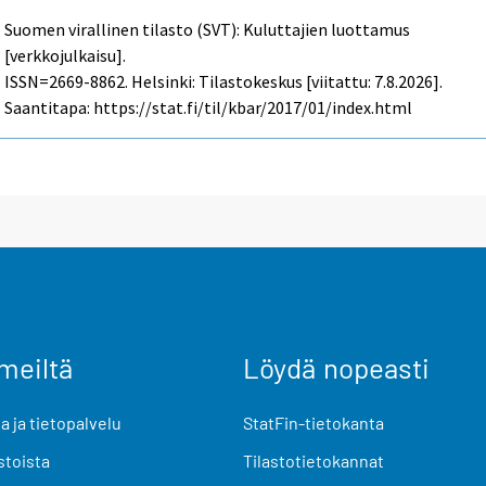
Suomen virallinen tilasto (SVT): Kuluttajien luottamus
[verkkojulkaisu].
ISSN=2669-8862. Helsinki: Tilastokeskus [viitattu: 7.8.2026].
Saantitapa: https://stat.fi/til/kbar/2017/01/index.html
meiltä
Löydä nopeasti
 ja tietopalvelu
StatFin-tietokanta
stoista
Tilastotietokannat