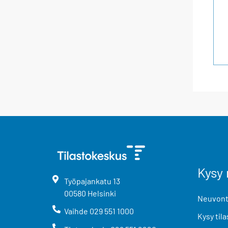
Kysy 
Työpajankatu
13
00580
Helsinki
Neuvonta
Vaihde
029 551 1000
Kysy tila