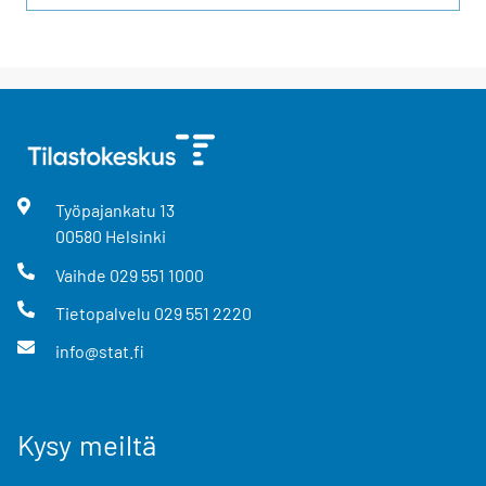
Työpajankatu
13
00580
Helsinki
Vaihde
029 551 1000
Tietopalvelu
029 551 2220
info@stat.fi
Kysy meiltä