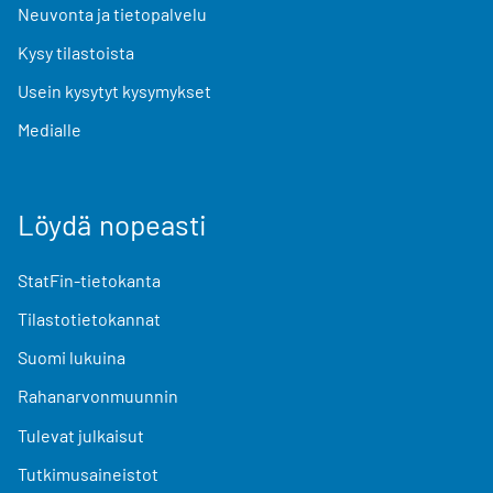
Neuvonta ja tietopalvelu
Kysy tilastoista
Usein kysytyt kysymykset
Medialle
Löydä nopeasti
StatFin-tietokanta
Tilastotietokannat
Suomi lukuina
Rahanarvonmuunnin
Tulevat julkaisut
Tutkimusaineistot