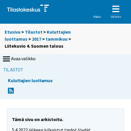
Valikko
Haku
Etusivu
>
Tilastot
>
Kuluttajien
luottamus
>
2017
>
tammikuu
>
Liitekuvio 4. Suomen talous
Avaa valikko
TILASTOT
Kuluttajien luottamus
Tämä sivu on arkistoitu.
5.4.2022 jälkeen julkaistut tiedot löydät