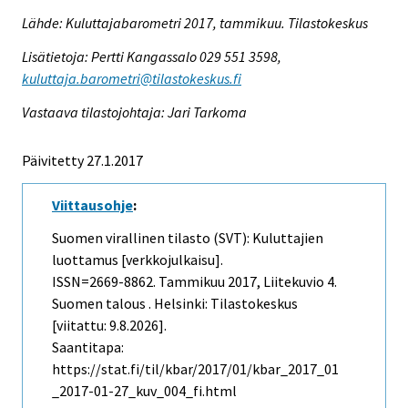
Lähde: Kuluttajabarometri 2017, tammikuu. Tilastokeskus
Lisätietoja: Pertti Kangassalo 029 551 3598,
kuluttaja.barometri@tilastokeskus.fi
Vastaava tilastojohtaja: Jari Tarkoma
Päivitetty 27.1.2017
Viittausohje
:
Suomen virallinen tilasto (SVT): Kuluttajien
luottamus [verkkojulkaisu].
ISSN=2669-8862.
Tammikuu
2017, Liitekuvio 4.
Suomen talous . Helsinki: Tilastokeskus
[viitattu: 9.8.2026].
Saantitapa:
https://stat.fi/til/kbar/2017/01/kbar_2017_01
_2017-01-27_kuv_004_fi.html