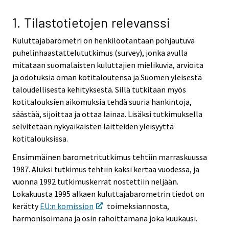
v
v
i
i
1. Tilastotietojen relevanssi
c
c
Kuluttajabarometri on henkilöotantaan pohjautuva
e
e
puhelinhaastattelututkimus (survey), jonka avulla
.
.
mitataan suomalaisten kuluttajien mielikuvia, arvioita
ja odotuksia oman kotitaloutensa ja Suomen yleisestä
taloudellisesta kehityksestä. Sillä tutkitaan myös
kotitalouksien aikomuksia tehdä suuria hankintoja,
säästää, sijoittaa ja ottaa lainaa. Lisäksi tutkimuksella
selvitetään nykyaikaisten laitteiden yleisyyttä
kotitalouksissa.
Ensimmäinen barometritutkimus tehtiin marraskuussa
1987. Aluksi tutkimus tehtiin kaksi kertaa vuodessa, ja
vuonna 1992 tutkimuskerrat nostettiin neljään.
Lokakuusta 1995 alkaen kuluttajabarometrin tiedot on
kerätty
EU:n komission
toimeksiannosta,
harmonisoimana ja osin rahoittamana joka kuukausi.