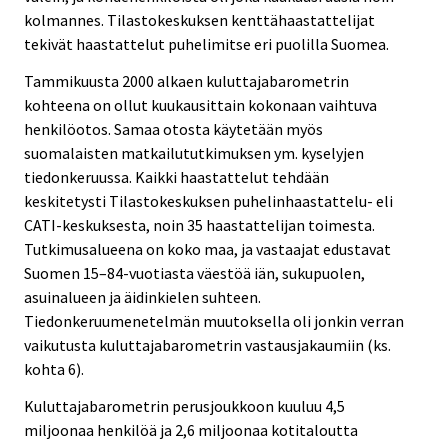
kolmannes. Tilastokeskuksen kenttähaastattelijat
tekivät haastattelut puhelimitse eri puolilla Suomea.
Tammikuusta 2000 alkaen kuluttajabarometrin
kohteena on ollut kuukausittain kokonaan vaihtuva
henkilöotos. Samaa otosta käytetään myös
suomalaisten matkailututkimuksen ym. kyselyjen
tiedonkeruussa. Kaikki haastattelut tehdään
keskitetysti Tilastokeskuksen puhelinhaastattelu- eli
CATI-keskuksesta, noin 35 haastattelijan toimesta.
Tutkimusalueena on koko maa, ja vastaajat edustavat
Suomen 15–84-vuotiasta väestöä iän, sukupuolen,
asuinalueen ja äidinkielen suhteen.
Tiedonkeruumenetelmän muutoksella oli jonkin verran
vaikutusta kuluttajabarometrin vastausjakaumiin (ks.
kohta 6).
Kuluttajabarometrin perusjoukkoon kuuluu 4,5
miljoonaa henkilöä ja 2,6 miljoonaa kotitaloutta