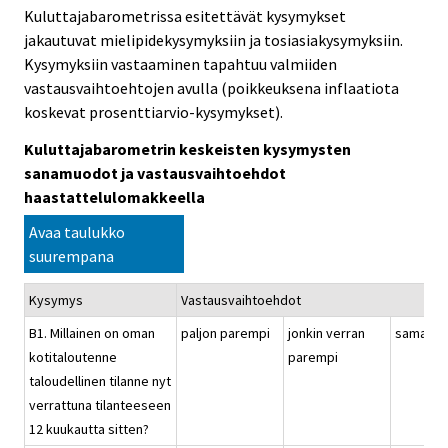
Kuluttajabarometrissa esitettävät kysymykset
jakautuvat mielipidekysymyksiin ja tosiasiakysymyksiin.
Kysymyksiin vastaaminen tapahtuu valmiiden
vastausvaihtoehtojen avulla (poikkeuksena inflaatiota
koskevat prosenttiarvio-kysymykset).
Kuluttajabarometrin keskeisten kysymysten
sanamuodot ja vastausvaihtoehdot
haastattelulomakkeella
Avaa taulukko
suurempana
Kysymys
Vastausvaihtoehdot
B1. Millainen on oman
paljon parempi
jonkin verran
samanla
kotitaloutenne
parempi
taloudellinen tilanne nyt
verrattuna tilanteeseen
12 kuukautta sitten?