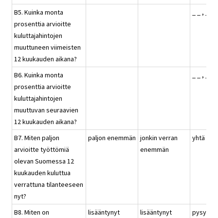
B5. Kuinka monta
_ _ , _ %
prosenttia arvioitte
kuluttajahintojen
muuttuneen viimeisten
12 kuukauden aikana?
B6. Kuinka monta
_ _ , _ %
prosenttia arvioitte
kuluttajahintojen
muuttuvan seuraavien
12 kuukauden aikana?
B7. Miten paljon
paljon enemmän
jonkin verran
yhtä pal
arvioitte työttömiä
enemmän
olevan Suomessa 12
kuukauden kuluttua
verrattuna tilanteeseen
nyt?
B8. Miten on
lisääntynyt
lisääntynyt
pysynyt