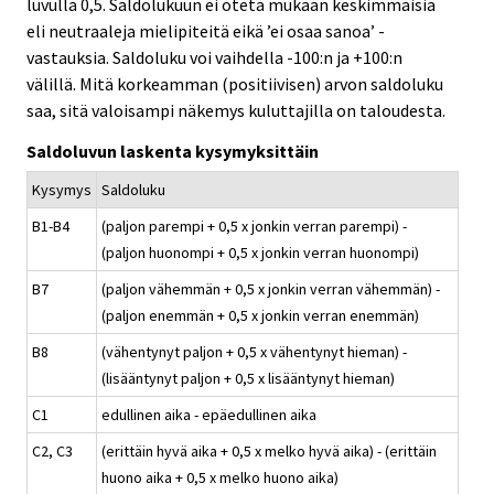
luvulla 0,5. Saldolukuun ei oteta mukaan keskimmäisiä
eli neutraaleja mielipiteitä eikä ’ei osaa sanoa’ -
vastauksia. Saldoluku voi vaihdella -100:n ja +100:n
välillä. Mitä korkeamman (positiivisen) arvon saldoluku
saa, sitä valoisampi näkemys kuluttajilla on taloudesta.
Saldoluvun laskenta kysymyksittäin
Kysymys
Saldoluku
B1-B4
(paljon parempi + 0,5 x jonkin verran parempi) -
(paljon huonompi + 0,5 x jonkin verran huonompi)
B7
(paljon vähemmän + 0,5 x jonkin verran vähemmän) -
(paljon enemmän + 0,5 x jonkin verran enemmän)
B8
(vähentynyt paljon + 0,5 x vähentynyt hieman) -
(lisääntynyt paljon + 0,5 x lisääntynyt hieman)
C1
edullinen aika - epäedullinen aika
C2, C3
(erittäin hyvä aika + 0,5 x melko hyvä aika) - (erittäin
huono aika + 0,5 x melko huono aika)