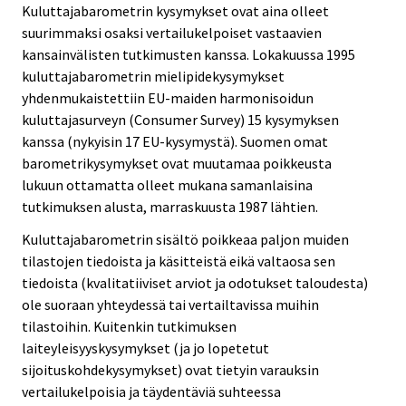
Kuluttajabarometrin kysymykset ovat aina olleet
suurimmaksi osaksi vertailukelpoiset vastaavien
kansainvälisten tutkimusten kanssa. Lokakuussa 1995
kuluttajabarometrin mielipidekysymykset
yhdenmukaistettiin EU-maiden harmonisoidun
kuluttajasurveyn (Consumer Survey) 15 kysymyksen
kanssa (nykyisin 17 EU-kysymystä). Suomen omat
barometrikysymykset ovat muutamaa poikkeusta
lukuun ottamatta olleet mukana samanlaisina
tutkimuksen alusta, marraskuusta 1987 lähtien.
Kuluttajabarometrin sisältö poikkeaa paljon muiden
tilastojen tiedoista ja käsitteistä eikä valtaosa sen
tiedoista (kvalitatiiviset arviot ja odotukset taloudesta)
ole suoraan yhteydessä tai vertailtavissa muihin
tilastoihin. Kuitenkin tutkimuksen
laiteyleisyyskysymykset (ja jo lopetetut
sijoituskohdekysymykset) ovat tietyin varauksin
vertailukelpoisia ja täydentäviä suhteessa