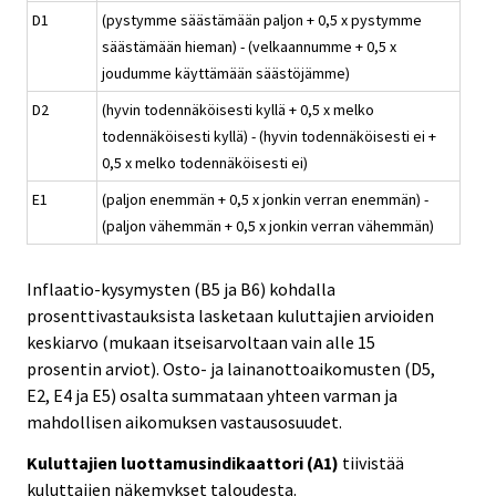
D1
(pystymme säästämään paljon + 0,5 x pystymme
säästämään hieman) - (velkaannumme + 0,5 x
joudumme käyttämään säästöjämme)
D2
(hyvin todennäköisesti kyllä + 0,5 x melko
todennäköisesti kyllä) - (hyvin todennäköisesti ei +
0,5 x melko todennäköisesti ei)
E1
(paljon enemmän + 0,5 x jonkin verran enemmän) -
(paljon vähemmän + 0,5 x jonkin verran vähemmän)
Inflaatio-kysymysten (B5 ja B6) kohdalla
prosenttivastauksista lasketaan kuluttajien arvioiden
keskiarvo (mukaan itseisarvoltaan vain alle 15
prosentin arviot). Osto- ja lainanottoaikomusten (D5,
E2, E4 ja E5) osalta summataan yhteen varman ja
mahdollisen aikomuksen vastausosuudet.
Kuluttajien luottamusindikaattori (A1)
tiivistää
kuluttajien näkemykset taloudesta.