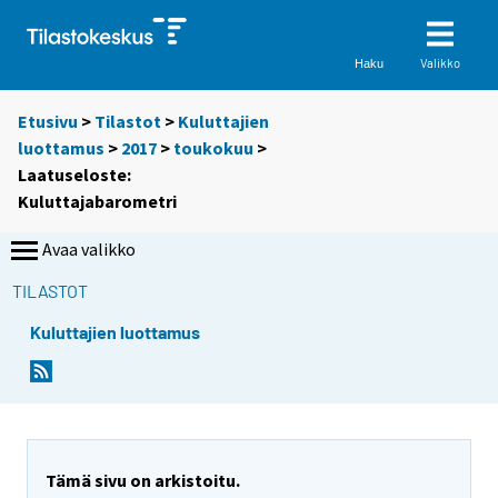
Valikko
Haku
Etusivu
>
Tilastot
>
Kuluttajien
luottamus
>
2017
>
toukokuu
>
Laatuseloste:
Kuluttajabarometri
Avaa valikko
TILASTOT
Kuluttajien luottamus
Y
Y
o
o
u
u
a
a
r
r
Tämä sivu on arkistoitu.