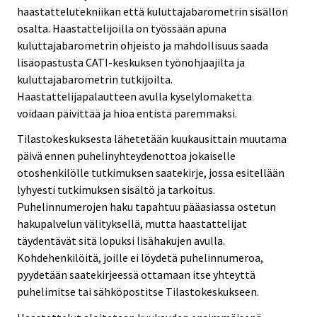
haastattelutekniikan että kuluttajabarometrin sisällön
osalta. Haastattelijoilla on työssään apuna
kuluttajabarometrin ohjeisto ja mahdollisuus saada
lisäopastusta CATI-keskuksen työnohjaajilta ja
kuluttajabarometrin tutkijoilta.
Haastattelijapalautteen avulla kyselylomaketta
voidaan päivittää ja hioa entistä paremmaksi.
Tilastokeskuksesta lähetetään kuukausittain muutama
päivä ennen puhelinyhteydenottoa jokaiselle
otoshenkilölle tutkimuksen saatekirje, jossa esitellään
lyhyesti tutkimuksen sisältö ja tarkoitus.
Puhelinnumerojen haku tapahtuu pääasiassa ostetun
hakupalvelun välityksellä, mutta haastattelijat
täydentävät sitä lopuksi lisähakujen avulla.
Kohdehenkilöitä, joille ei löydetä puhelinnumeroa,
pyydetään saatekirjeessä ottamaan itse yhteyttä
puhelimitse tai sähköpostitse Tilastokeskukseen.