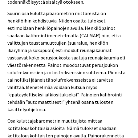
todennäköisyyttä sisältyä otokseen.
Suurin osa kuluttajabarometrin mittareista on
henkilöihin kohdistuvia. Niiden osalta tulokset
estimoidaan henkilöpainojen avulla. Henkilöpainot
saadaan kalibrointimenetelmällä (CALMAR) niin, että
valittujen taustamuuttujien (suuralue, henkilön
ikäryhmä ja sukupuoli) estimoidut reunajakaumat
vastaavat koko perusjoukosta saatuja reunajakaumia eli
väestörakennetta. Painot muodostuvat perusjoukon
solufrekvenssien ja otosfrekvenssien suhteena. Pienistä
tai nolliksi jääneistä solufrekvensseistä ei tarvitse
välittää. Menetelmää voidaan kutsua myös
”epätäydelliseksi jälkiositukseksi”. Painojen kalibrointi
tehdään ”automaattisesti” yhtenä osana tulosten
käsittelyohjelmia.
Osa kuluttajabarometrin muuttujista mittaa
kotitalouskohtaisia asioita. Nämä tulokset saadaan
kotitalouskohtaisten painojen avulla. Painorakennetta