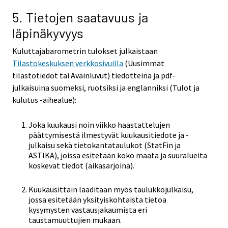
5. Tietojen saatavuus ja
läpinäkyvyys
Kuluttajabarometrin tulokset julkaistaan
Tilastokeskuksen verkkosivuilla
(Uusimmat
tilastotiedot tai Avainluvut) tiedotteina ja pdf-
julkaisuina suomeksi, ruotsiksi ja englanniksi (Tulot ja
kulutus -aihealue):
Joka kuukausi noin viikko haastattelujen
päättymisestä ilmestyvät kuukausitiedote ja -
julkaisu sekä tietokantataulukot (StatFin ja
ASTIKA), joissa esitetään koko maata ja suuralueita
koskevat tiedot (aikasarjoina).
Kuukausittain laaditaan myös taulukkojulkaisu,
jossa esitetään yksityiskohtaista tietoa
kysymysten vastausjakaumista eri
taustamuuttujien mukaan.