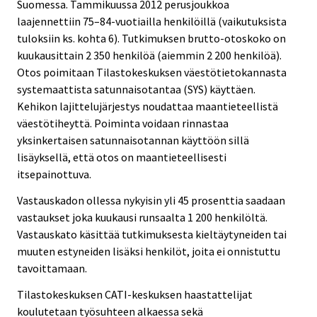
Suomessa. Tammikuussa 2012 perusjoukkoa
laajennettiin 75–84-vuotiailla henkilöillä (vaikutuksista
tuloksiin ks. kohta 6). Tutkimuksen brutto-otoskoko on
kuukausittain 2 350 henkilöä (aiemmin 2 200 henkilöä).
Otos poimitaan Tilastokeskuksen väestötietokannasta
systemaattista satunnaisotantaa (SYS) käyttäen.
Kehikon lajittelujärjestys noudattaa maantieteellistä
väestötiheyttä. Poiminta voidaan rinnastaa
yksinkertaisen satunnaisotannan käyttöön sillä
lisäyksellä, että otos on maantieteellisesti
itsepainottuva.
Vastauskadon ollessa nykyisin yli 45 prosenttia saadaan
vastaukset joka kuukausi runsaalta 1 200 henkilöltä.
Vastauskato käsittää tutkimuksesta kieltäytyneiden tai
muuten estyneiden lisäksi henkilöt, joita ei onnistuttu
tavoittamaan.
Tilastokeskuksen CATI-keskuksen haastattelijat
koulutetaan työsuhteen alkaessa sekä