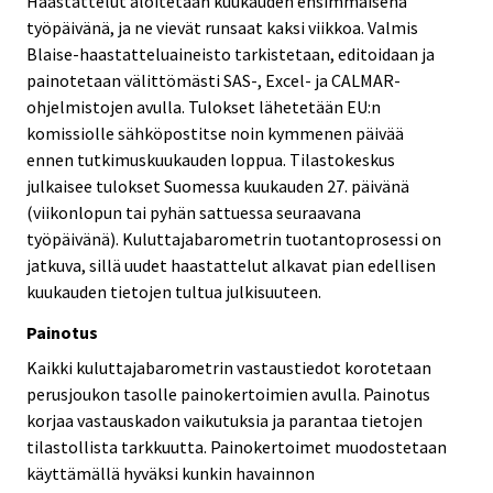
Haastattelut aloitetaan kuukauden ensimmäisenä
työpäivänä, ja ne vievät runsaat kaksi viikkoa. Valmis
Blaise-haastatteluaineisto tarkistetaan, editoidaan ja
painotetaan välittömästi SAS-, Excel- ja CALMAR-
ohjelmistojen avulla. Tulokset lähetetään EU:n
komissiolle sähköpostitse noin kymmenen päivää
ennen tutkimuskuukauden loppua. Tilastokeskus
julkaisee tulokset Suomessa kuukauden 27. päivänä
(viikonlopun tai pyhän sattuessa seuraavana
työpäivänä). Kuluttajabarometrin tuotantoprosessi on
jatkuva, sillä uudet haastattelut alkavat pian edellisen
kuukauden tietojen tultua julkisuuteen.
Painotus
Kaikki kuluttajabarometrin vastaustiedot korotetaan
perusjoukon tasolle painokertoimien avulla. Painotus
korjaa vastauskadon vaikutuksia ja parantaa tietojen
tilastollista tarkkuutta. Painokertoimet muodostetaan
käyttämällä hyväksi kunkin havainnon