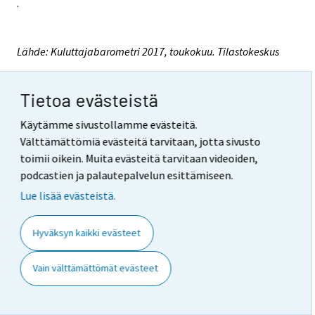
.
Lähde: Kuluttajabarometri 2017, toukokuu. Tilastokeskus
Lisätietoja: Pertti Kangassalo 029 551 3598, Kaisa
Lahtinen 029 551 3554,
Tietoa evästeistä
kuluttaja.barometri@tilastokeskus.fi
Käytämme sivustollamme evästeitä.
Vastaava tilastojohtaja: Jari Tarkoma
Välttämättömiä evästeitä tarvitaan, jotta sivusto
toimii oikein. Muita evästeitä tarvitaan videoiden,
Päivitetty 29.5.2017
podcastien ja palautepalvelun esittämiseen.
Lue lisää evästeistä.
Viittausohje
:
Hyväksyn kaikki evästeet
Suomen virallinen tilasto (SVT): Kuluttajien
luottamus [verkkojulkaisu].
ISSN=2669-8862.
Toukokuu
2017,
Vain välttämättömät evästeet
Laatuseloste: Kuluttajabarometri . Helsinki:
Tilastokeskus [viitattu: 7.8.2026].