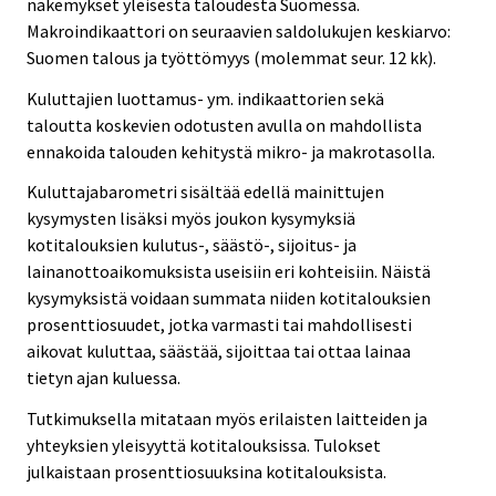
näkemykset yleisestä taloudesta Suomessa.
Makroindikaattori on seuraavien saldolukujen keskiarvo:
Suomen talous ja työttömyys (molemmat seur. 12 kk).
Kuluttajien luottamus- ym. indikaattorien sekä
taloutta koskevien odotusten avulla on mahdollista
ennakoida talouden kehitystä mikro- ja makrotasolla.
Kuluttajabarometri sisältää edellä mainittujen
kysymysten lisäksi myös joukon kysymyksiä
kotitalouksien kulutus-, säästö-, sijoitus- ja
lainanottoaikomuksista useisiin eri kohteisiin. Näistä
kysymyksistä voidaan summata niiden kotitalouksien
prosenttiosuudet, jotka varmasti tai mahdollisesti
aikovat kuluttaa, säästää, sijoittaa tai ottaa lainaa
tietyn ajan kuluessa.
Tutkimuksella mitataan myös erilaisten laitteiden ja
yhteyksien yleisyyttä kotitalouksissa. Tulokset
julkaistaan prosenttiosuuksina kotitalouksista.