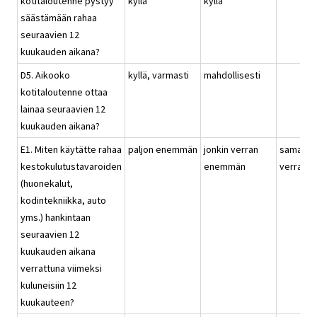
kotitaloutenne pystyy
kyllä
kyllä
säästämään rahaa
seuraavien 12
kuukauden aikana?
D5. Aikooko
kyllä, varmasti
mahdollisesti
kotitaloutenne ottaa
lainaa seuraavien 12
kuukauden aikana?
E1. Miten käytätte rahaa
paljon enemmän
jonkin verran
saman
kestokulutustavaroiden
enemmän
verran
(huonekalut,
kodintekniikka, auto
yms.) hankintaan
seuraavien 12
kuukauden aikana
verrattuna viimeksi
kuluneisiin 12
kuukauteen?