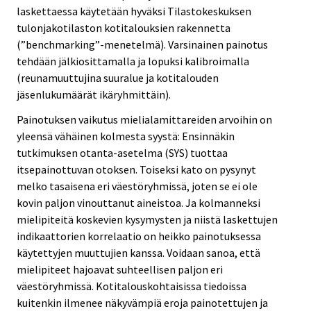
laskettaessa käytetään hyväksi Tilastokeskuksen
tulonjakotilaston kotitalouksien rakennetta
(”benchmarking”-menetelmä). Varsinainen painotus
tehdään jälkiosittamalla ja lopuksi kalibroimalla
(reunamuuttujina suuralue ja kotitalouden
jäsenlukumäärät ikäryhmittäin).
Painotuksen vaikutus mielialamittareiden arvoihin on
yleensä vähäinen kolmesta syystä: Ensinnäkin
tutkimuksen otanta-asetelma (SYS) tuottaa
itsepainottuvan otoksen. Toiseksi kato on pysynyt
melko tasaisena eri väestöryhmissä, joten se ei ole
kovin paljon vinouttanut aineistoa. Ja kolmanneksi
mielipiteitä koskevien kysymysten ja niistä laskettujen
indikaattorien korrelaatio on heikko painotuksessa
käytettyjen muuttujien kanssa. Voidaan sanoa, että
mielipiteet hajoavat suhteellisen paljon eri
väestöryhmissä. Kotitalouskohtaisissa tiedoissa
kuitenkin ilmenee näkyvämpiä eroja painotettujen ja