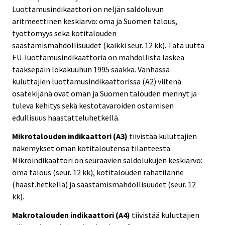
Luottamusindikaattori on neljän saldoluvun
aritmeettinen keskiarvo: oma ja Suomen talous,
työttömyys sekä kotitalouden
säästämismahdollisuudet (kaikki seur. 12 kk). Tätä uutta
EU-luottamusindikaattoria on mahdollista laskea
taaksepäin lokakuuhun 1995 saakka. Vanhassa
kuluttajien luottamusindikaattorissa (A2) viitenä
osatekijänä ovat oman ja Suomen talouden mennyt ja
tuleva kehitys sekä kestotavaroiden ostamisen
edullisuus haastatteluhetkellä.
Mikrotalouden indikaattori (A3)
tiivistää kuluttajien
näkemykset oman kotitaloutensa tilanteesta.
Mikroindikaattori on seuraavien saldolukujen keskiarvo:
oma talous (seur. 12 kk), kotitalouden rahatilanne
(haast.hetkellä) ja säästämismahdollisuudet (seur. 12
kk).
Makrotalouden indikaattori (A4)
tiivistää kuluttajien