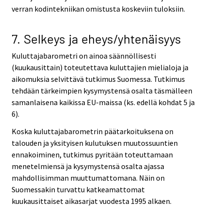
verran kodintekniikan omistusta koskeviin tuloksiin.
7. Selkeys ja eheys/yhtenäisyys
Kuluttajabarometri on ainoa säännöllisesti
(kuukausittain) toteutettava kuluttajien mielialoja ja
aikomuksia selvittävä tutkimus Suomessa. Tutkimus
tehdään tärkeimpien kysymystensä osalta täsmälleen
samanlaisena kaikissa EU-maissa (ks. edellä kohdat 5 ja
6).
Koska kuluttajabarometrin päätarkoituksena on
talouden ja yksityisen kulutuksen muutossuuntien
ennakoiminen, tutkimus pyritään toteuttamaan
menetelmiensä ja kysymystensä osalta ajassa
mahdollisimman muuttumattomana. Näin on
Suomessakin turvattu katkeamattomat
kuukausittaiset aikasarjat vuodesta 1995 alkaen.