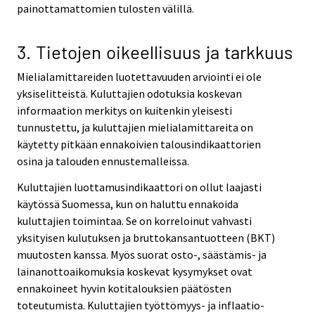
painottamattomien tulosten välillä.
3. Tietojen oikeellisuus ja tarkkuus
Mielialamittareiden luotettavuuden arviointi ei ole
yksiselitteistä. Kuluttajien odotuksia koskevan
informaation merkitys on kuitenkin yleisesti
tunnustettu, ja kuluttajien mielialamittareita on
käytetty pitkään ennakoivien talousindikaattorien
osina ja talouden ennustemalleissa.
Kuluttajien luottamusindikaattori on ollut laajasti
käytössä Suomessa, kun on haluttu ennakoida
kuluttajien toimintaa. Se on korreloinut vahvasti
yksityisen kulutuksen ja bruttokansantuotteen (BKT)
muutosten kanssa. Myös suorat osto-, säästämis- ja
lainanottoaikomuksia koskevat kysymykset ovat
ennakoineet hyvin kotitalouksien päätösten
toteutumista. Kuluttajien työttömyys- ja inflaatio-