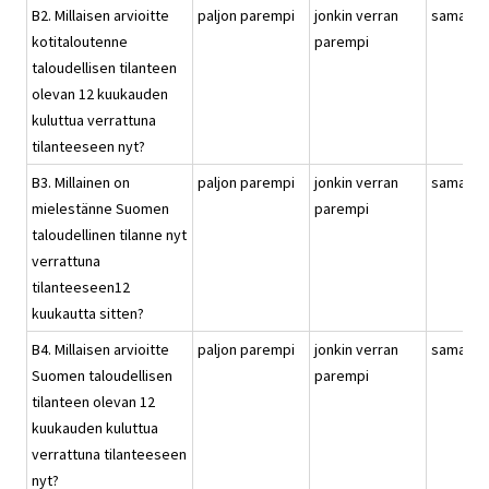
B2. Millaisen arvioitte
paljon parempi
jonkin verran
samanla
kotitaloutenne
parempi
taloudellisen tilanteen
olevan 12 kuukauden
kuluttua verrattuna
tilanteeseen nyt?
B3. Millainen on
paljon parempi
jonkin verran
samanla
mielestänne Suomen
parempi
taloudellinen tilanne nyt
verrattuna
tilanteeseen12
kuukautta sitten?
B4. Millaisen arvioitte
paljon parempi
jonkin verran
samanla
Suomen taloudellisen
parempi
tilanteen olevan 12
kuukauden kuluttua
verrattuna tilanteeseen
nyt?