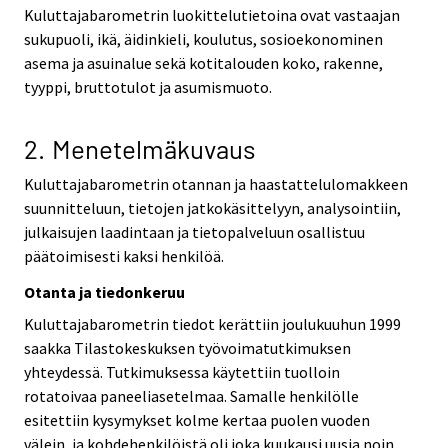
Kuluttajabarometrin luokittelutietoina ovat vastaajan
sukupuoli, ikä, äidinkieli, koulutus, sosioekonominen
asema ja asuinalue sekä kotitalouden koko, rakenne,
tyyppi, bruttotulot ja asumismuoto.
2. Menetelmäkuvaus
Kuluttajabarometrin otannan ja haastattelulomakkeen
suunnitteluun, tietojen jatkokäsittelyyn, analysointiin,
julkaisujen laadintaan ja tietopalveluun osallistuu
päätoimisesti kaksi henkilöä.
Otanta ja tiedonkeruu
Kuluttajabarometrin tiedot kerättiin joulukuuhun 1999
saakka Tilastokeskuksen työvoimatutkimuksen
yhteydessä. Tutkimuksessa käytettiin tuolloin
rotatoivaa paneeliasetelmaa. Samalle henkilölle
esitettiin kysymykset kolme kertaa puolen vuoden
välein, ja kohdehenkilöistä oli joka kuukausi uusia noin