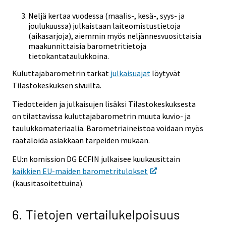
Neljä kertaa vuodessa (maalis-, kesä-, syys- ja
joulukuussa) julkaistaan laiteomistustietoja
(aikasarjoja), aiemmin myös neljännesvuosittaisia
maakunnittaisia barometritietoja
tietokantataulukkoina.
Kuluttajabarometrin tarkat
julkaisuajat
löytyvät
Tilastokeskuksen sivuilta.
Tiedotteiden ja julkaisujen lisäksi Tilastokeskuksesta
on tilattavissa kuluttajabarometrin muuta kuvio- ja
taulukkomateriaalia. Barometriaineistoa voidaan myös
räätälöidä asiakkaan tarpeiden mukaan.
EU:n komission DG ECFIN julkaisee kuukausittain
kaikkien EU-maiden barometritulokset
(kausitasoitettuina).
6. Tietojen vertailukelpoisuus