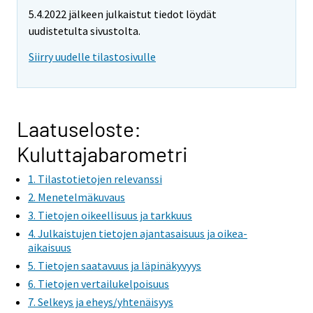
e
e
5.4.2022 jälkeen julkaistut tiedot löydät
m
m
uudistetulta sivustolta.
o
o
v
v
Siirry uudelle tilastosivulle
i
i
n
n
g
g
t
t
Laatuseloste:
o
o
Kuluttajabarometri
a
a
n
n
1. Tilastotietojen relevanssi
o
o
2. Menetelmäkuvaus
t
t
3. Tietojen oikeellisuus ja tarkkuus
h
h
4. Julkaistujen tietojen ajantasaisuus ja oikea-
e
e
aikaisuus
r
r
5. Tietojen saatavuus ja läpinäkyvyys
s
s
6. Tietojen vertailukelpoisuus
e
e
7. Selkeys ja eheys/yhtenäisyys
r
r