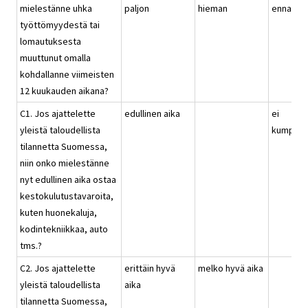
mielestänne uhka
paljon
hieman
ennallaa
työttömyydestä tai
lomautuksesta
muuttunut omalla
kohdallanne viimeisten
12 kuukauden aikana?
C1. Jos ajattelette
edullinen aika
ei
yleistä taloudellista
kumpika
tilannetta Suomessa,
niin onko mielestänne
nyt edullinen aika ostaa
kestokulutustavaroita,
kuten huonekaluja,
kodintekniikkaa, auto
tms.?
C2. Jos ajattelette
erittäin hyvä
melko hyvä aika
yleistä taloudellista
aika
tilannetta Suomessa,