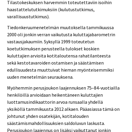
Tilastokeskuksen harvemmin toteutettaviin isoihin
haastattelututkimuksiin (kulutustutkimus,
varallisuustutkimus).
Tiedonkeruumenetelmän muutoksella tammikuussa
2000 oli jonkin verran vaikutusta kuluttajabarometrin
vastausjakaumiin. Syksyllä 1999 toteutetun
koetutkimuksen perusteella tulokset koskien
kuluttajien arvioita kotitaloutensa rahatilanteesta
sekä kestotavaroiden ostamisen ja säästämisen
edullisuudesta muuttuivat hieman myönteisemmiksi
uuden menetelmän seurauksena.
Myöhemmin perusjoukon laajennuksen 75–84-vuotiailla
henkilöillä arvioidaan heikentäneen kuluttajien
luottamusindikaattorin arvoa runsaalla yhdellä
yksiköllä tammikuusta 2012 alkaen. Pääasiassa tämä on
johtunut yhden osatekijän, kotitalouden
säästämismahdollisuuksien saldoluvun laskusta.
Perusjoukon laajennus on lisäksi vaikuttanut jonkin