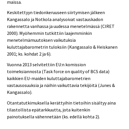
maissa.
Keskitettyyn tiedonkeruuseen siirtymisen jälkeen
Kangassalo ja Notkola analysoivat vastauskadon
rakennetta vanhassa ja uudessa menetelmässä (CIRET
2000). Myöhemmin tutkittiin laajemminkin
menetelmämuutoksen vaikutuksia
kuluttajabarometrin tuloksiin (Kangassalo & Heiskanen
2001; ks. kohdat 2 ja 6).
Vuonna 2013 selvitettiin EU:n komission
toimeksiannosta (Task force on quality of BCS data)
kaikkien EU-maiden kuluttajabarometrien
vastausosuuksia ja näihin vaikuttavia tekijöitä (Junes &
Kangassalo).
Otantatutkimuksella kerättyihin tietoihin sisältyy aina
tilastollista epätarkkuutta, jota kuitenkin
painotuksella vähennetään (ks. edellä kohta 2).