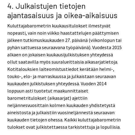
4. Julkaistujen tietojen
ajantasaisuus ja oikea-aikaisuus
Kuluttajabarometrin kuukausitulokset ilmestyvät
nopeasti, vain noin viikko haastattelujen päättymisen
jälkeen tutkimuskuukauden 27. päivänä (viikonlopun tai
pyhän sattuessa seuraavana työpäivänä). Vuodesta 2015
alkaen on jokaisen kuukausijulkistuksen yhteydessä
ollut saatavilla myös suuralueittaisia aikasarjatietoja.
Kotitalouksien laiteomistustiedot kerätään helmi-,
touko-, elo- ja marraskuussa ja julkaistaan seuraavan
kuukauden julkistuksen yhteydessä. Vuoden 2014
loppuun asti tuotetut maakunnittaiset
barometritulokset (aikasarjat) ajettiin
neljännesvuosittain kolmen kuukauden yhdistetystä
aineistosta ja julkaistiin vuosineljännestä seuraavan
kuukauden tietojen ohessa. Kaikki kuluttajabarometrin
tulokset ovat julkistettaessa tarkistettuja ja lopullisia.