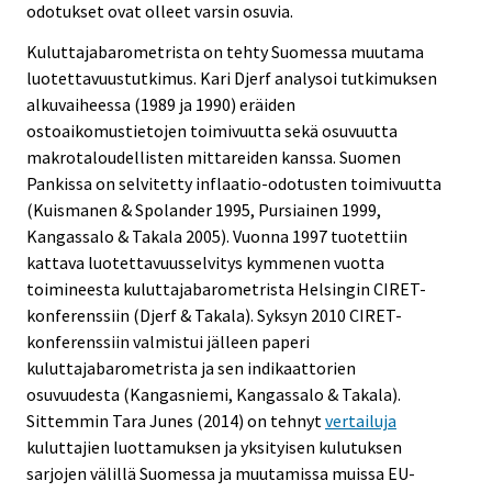
odotukset ovat olleet varsin osuvia.
Kuluttajabarometrista on tehty Suomessa muutama
luotettavuustutkimus. Kari Djerf analysoi tutkimuksen
alkuvaiheessa (1989 ja 1990) eräiden
ostoaikomustietojen toimivuutta sekä osuvuutta
makrotaloudellisten mittareiden kanssa. Suomen
Pankissa on selvitetty inflaatio-odotusten toimivuutta
(Kuismanen & Spolander 1995, Pursiainen 1999,
Kangassalo & Takala 2005). Vuonna 1997 tuotettiin
kattava luotettavuusselvitys kymmenen vuotta
toimineesta kuluttajabarometrista Helsingin CIRET-
konferenssiin (Djerf & Takala). Syksyn 2010 CIRET-
konferenssiin valmistui jälleen paperi
kuluttajabarometrista ja sen indikaattorien
osuvuudesta (Kangasniemi, Kangassalo & Takala).
Sittemmin Tara Junes (2014) on tehnyt
vertailuja
kuluttajien luottamuksen ja yksityisen kulutuksen
sarjojen välillä Suomessa ja muutamissa muissa EU-