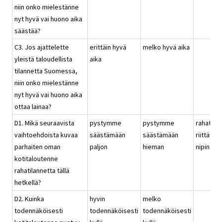
niin onko mielestänne
nyt hyvä vai huono aika
säästää?
C3. Jos ajattelette
erittäin hyvä
melko hyvä aika
yleistä taloudellista
aika
tilannetta Suomessa,
niin onko mielestänne
nyt hyvä vai huono aika
ottaa lainaa?
D1. Mikä seuraavista
pystymme
pystymme
rahat
vaihtoehdoista kuvaa
säästämään
säästämään
riittävät
parhaiten oman
paljon
hieman
nipin nap
kotitaloutenne
rahatilannetta tällä
hetkellä?
D2. Kuinka
hyvin
melko
todennäköisesti
todennäköisesti
todennäköisesti