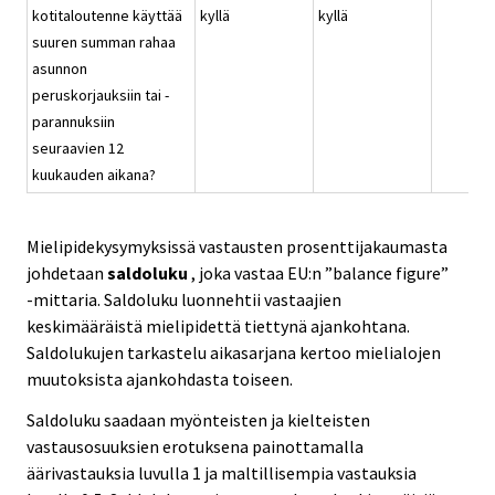
kotitaloutenne käyttää
kyllä
kyllä
suuren summan rahaa
asunnon
peruskorjauksiin tai -
parannuksiin
seuraavien 12
kuukauden aikana?
Mielipidekysymyksissä vastausten prosenttijakaumasta
johdetaan
saldoluku
, joka vastaa EU:n ”balance figure”
-mittaria. Saldoluku luonnehtii vastaajien
keskimääräistä mielipidettä tiettynä ajankohtana.
Saldolukujen tarkastelu aikasarjana kertoo mielialojen
muutoksista ajankohdasta toiseen.
Saldoluku saadaan myönteisten ja kielteisten
vastausosuuksien erotuksena painottamalla
äärivastauksia luvulla 1 ja maltillisempia vastauksia