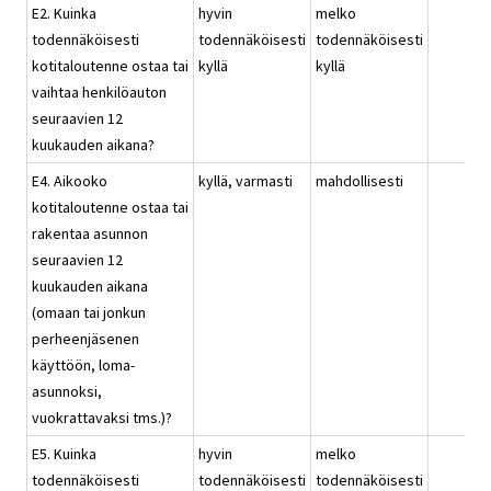
E2. Kuinka
hyvin
melko
todennäköisesti
todennäköisesti
todennäköisesti
kotitaloutenne ostaa tai
kyllä
kyllä
vaihtaa henkilöauton
seuraavien 12
kuukauden aikana?
E4. Aikooko
kyllä, varmasti
mahdollisesti
kotitaloutenne ostaa tai
rakentaa asunnon
seuraavien 12
kuukauden aikana
(omaan tai jonkun
perheenjäsenen
käyttöön, loma-
asunnoksi,
vuokrattavaksi tms.)?
E5. Kuinka
hyvin
melko
todennäköisesti
todennäköisesti
todennäköisesti