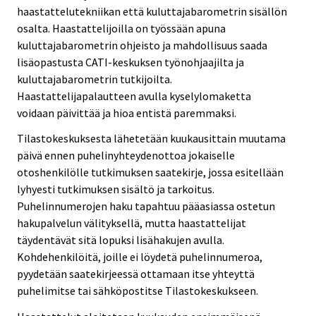
haastattelutekniikan että kuluttajabarometrin sisällön
osalta. Haastattelijoilla on työssään apuna
kuluttajabarometrin ohjeisto ja mahdollisuus saada
lisäopastusta CATI-keskuksen työnohjaajilta ja
kuluttajabarometrin tutkijoilta.
Haastattelijapalautteen avulla kyselylomaketta
voidaan päivittää ja hioa entistä paremmaksi.
Tilastokeskuksesta lähetetään kuukausittain muutama
päivä ennen puhelinyhteydenottoa jokaiselle
otoshenkilölle tutkimuksen saatekirje, jossa esitellään
lyhyesti tutkimuksen sisältö ja tarkoitus.
Puhelinnumerojen haku tapahtuu pääasiassa ostetun
hakupalvelun välityksellä, mutta haastattelijat
täydentävät sitä lopuksi lisähakujen avulla.
Kohdehenkilöitä, joille ei löydetä puhelinnumeroa,
pyydetään saatekirjeessä ottamaan itse yhteyttä
puhelimitse tai sähköpostitse Tilastokeskukseen.