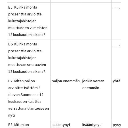
B5. Kuinka monta
_ _ , _ %
prosenttia arvioitte
kuluttajahintojen
muuttuneen viimeisten
12 kuukauden aikana?
B6. Kuinka monta
_ _ , _ %
prosenttia arvioitte
kuluttajahintojen
muuttuvan seuraavien
12 kuukauden aikana?
B7. Miten paljon
paljon enemmän
jonkin verran
yhtä pal
arvioitte työttömiä
enemmän
olevan Suomessa 12
kuukauden kuluttua
verrattuna tilanteeseen
nyt?
B8. Miten on
lisääntynyt
lisääntynyt
pysynyt