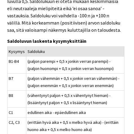
luvulla 0,5. Saldolukuun ei oteta mukaan keskimmäisiä
eli neutraaleja mielipiteitä eikä ’ei osaa sanoa’ -
vastauksia. Saldoluku voi vaihdella -100:n ja +100:n
välillä. Mitä korkeamman (positiivisen) arvon saldoluku
saa, sitä valoisampi näkemys kuluttajilla on taloudesta.
Saldoluvun laskenta kysymyksittäin
Kysymys
Saldoluku
B1-B4
(paljon parempi + 0,5 x jonkin verran parempi) -
(paljon huonompi + 0,5 x jonkin verran huonompi)
B7
(paljon vähemmän + 0,5 x jonkin verran vähemmän) -
(paljon enemmän + 0,5 x jonkin verran enemmän)
B8
(vähentynyt paljon + 0,5 x vähentynyt hieman) -
(lisääntynyt paljon + 0,5 x lisääntynyt hieman)
C1
edullinen aika - epäedullinen aika
C2, C3
(erittäin hyvä aika + 0,5 x melko hyvä aika) - (erittäin
huono aika + 0,5 x melko huono aika)