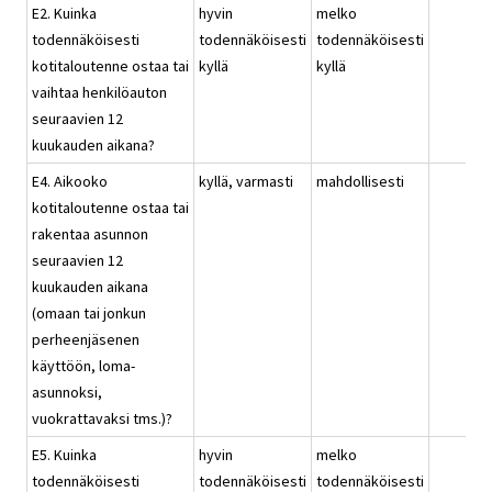
E2. Kuinka
hyvin
melko
todennäköisesti
todennäköisesti
todennäköisesti
kotitaloutenne ostaa tai
kyllä
kyllä
vaihtaa henkilöauton
seuraavien 12
kuukauden aikana?
E4. Aikooko
kyllä, varmasti
mahdollisesti
kotitaloutenne ostaa tai
rakentaa asunnon
seuraavien 12
kuukauden aikana
(omaan tai jonkun
perheenjäsenen
käyttöön, loma-
asunnoksi,
vuokrattavaksi tms.)?
E5. Kuinka
hyvin
melko
todennäköisesti
todennäköisesti
todennäköisesti