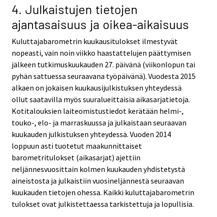
4. Julkaistujen tietojen
ajantasaisuus ja oikea-aikaisuus
Kuluttajabarometrin kuukausitulokset ilmestyvät
nopeasti, vain noin viikko haastattelujen päättymisen
jälkeen tutkimuskuukauden 27. päivänä (viikonlopun tai
pyhän sattuessa seuraavana työpäivänä). Vuodesta 2015
alkaen on jokaisen kuukausijulkistuksen yhteydessä
ollut saatavilla myös suuralueittaisia aikasarjatietoja.
Kotitalouksien laiteomistustiedot kerätään helmi-,
touko-, elo- ja marraskuussa ja julkaistaan seuraavan
kuukauden julkistuksen yhteydessä. Vuoden 2014
loppuun asti tuotetut maakunnittaiset
barometritulokset (aikasarjat) ajettiin
neljännesvuosittain kolmen kuukauden yhdistetystä
aineistosta ja julkaistiin vuosineljännestä seuraavan
kuukauden tietojen ohessa. Kaikki kuluttajabarometrin
tulokset ovat julkistettaessa tarkistettuja ja lopullisia.