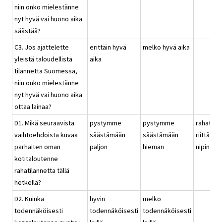
niin onko mielestänne
nyt hyvä vai huono aika
säästää?
C3. Jos ajattelette
erittäin hyvä
melko hyvä aika
yleistä taloudellista
aika
tilannetta Suomessa,
niin onko mielestänne
nyt hyvä vai huono aika
ottaa lainaa?
D1. Mikä seuraavista
pystymme
pystymme
rahat
vaihtoehdoista kuvaa
säästämään
säästämään
riittävät
parhaiten oman
paljon
hieman
nipin nap
kotitaloutenne
rahatilannetta tällä
hetkellä?
D2. Kuinka
hyvin
melko
todennäköisesti
todennäköisesti
todennäköisesti