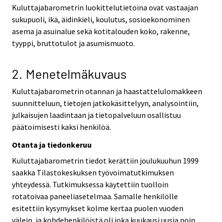
Kuluttajabarometrin luokittelutietoina ovat vastaajan
sukupuoli, ikä, äidinkieli, koulutus, sosioekonominen
asema ja asuinalue sekä kotitalouden koko, rakenne,
tyyppi, bruttotulot ja asumismuoto.
2. Menetelmäkuvaus
Kuluttajabarometrin otannan ja haastattelulomakkeen
suunnitteluun, tietojen jatkokäsittelyyn, analysointiin,
julkaisujen laadintaan ja tietopalveluun osallistuu
päätoimisesti kaksi henkilöä.
Otanta ja tiedonkeruu
Kuluttajabarometrin tiedot kerättiin joulukuuhun 1999
saakka Tilastokeskuksen työvoimatutkimuksen
yhteydessä. Tutkimuksessa käytettiin tuolloin
rotatoivaa paneeliasetelmaa. Samalle henkilölle
esitettiin kysymykset kolme kertaa puolen vuoden
välein, ja kohdehenkilöistä oli joka kuukausi uusia noin