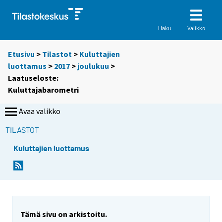
Valikko
Haku
Etusivu
>
Tilastot
>
Kuluttajien
luottamus
>
2017
>
joulukuu
>
Laatuseloste:
Kuluttajabarometri
Avaa valikko
TILASTOT
Kuluttajien luottamus
Y
Y
o
o
u
u
a
a
r
r
Tämä sivu on arkistoitu.