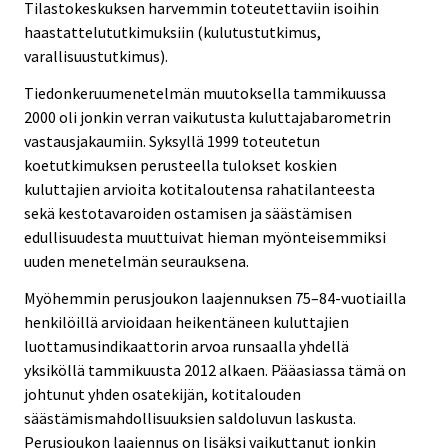
Tilastokeskuksen harvemmin toteutettaviin isoihin
haastattelututkimuksiin (kulutustutkimus,
varallisuustutkimus).
Tiedonkeruumenetelmän muutoksella tammikuussa
2000 oli jonkin verran vaikutusta kuluttajabarometrin
vastausjakaumiin. Syksyllä 1999 toteutetun
koetutkimuksen perusteella tulokset koskien
kuluttajien arvioita kotitaloutensa rahatilanteesta
sekä kestotavaroiden ostamisen ja säästämisen
edullisuudesta muuttuivat hieman myönteisemmiksi
uuden menetelmän seurauksena.
Myöhemmin perusjoukon laajennuksen 75–84-vuotiailla
henkilöillä arvioidaan heikentäneen kuluttajien
luottamusindikaattorin arvoa runsaalla yhdellä
yksiköllä tammikuusta 2012 alkaen. Pääasiassa tämä on
johtunut yhden osatekijän, kotitalouden
säästämismahdollisuuksien saldoluvun laskusta.
Perusjoukon laajennus on lisäksi vaikuttanut jonkin