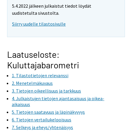
e
e
5.4.2022 jälkeen julkaistut tiedot löydät
m
m
uudistetulta sivustolta.
o
o
v
v
Siirry uudelle tilastosivulle
i
i
n
n
g
g
t
t
Laatuseloste:
o
o
Kuluttajabarometri
a
a
n
n
1. Tilastotietojen relevanssi
o
o
2. Menetelmäkuvaus
t
t
3. Tietojen oikeellisuus ja tarkkuus
h
h
4. Julkaistujen tietojen ajantasaisuus ja oikea-
e
e
aikaisuus
r
r
5. Tietojen saatavuus ja läpinäkyvyys
s
s
6. Tietojen vertailukelpoisuus
e
e
7. Selkeys ja eheys/yhtenäisyys
r
r