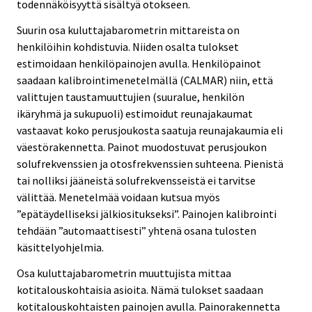
todennäköisyyttä sisältyä otokseen.
Suurin osa kuluttajabarometrin mittareista on
henkilöihin kohdistuvia. Niiden osalta tulokset
estimoidaan henkilöpainojen avulla. Henkilöpainot
saadaan kalibrointimenetelmällä (CALMAR) niin, että
valittujen taustamuuttujien (suuralue, henkilön
ikäryhmä ja sukupuoli) estimoidut reunajakaumat
vastaavat koko perusjoukosta saatuja reunajakaumia eli
väestörakennetta. Painot muodostuvat perusjoukon
solufrekvenssien ja otosfrekvenssien suhteena. Pienistä
tai nolliksi jääneistä solufrekvensseistä ei tarvitse
välittää. Menetelmää voidaan kutsua myös
”epätäydelliseksi jälkiositukseksi”. Painojen kalibrointi
tehdään ”automaattisesti” yhtenä osana tulosten
käsittelyohjelmia.
Osa kuluttajabarometrin muuttujista mittaa
kotitalouskohtaisia asioita. Nämä tulokset saadaan
kotitalouskohtaisten painojen avulla. Painorakennetta