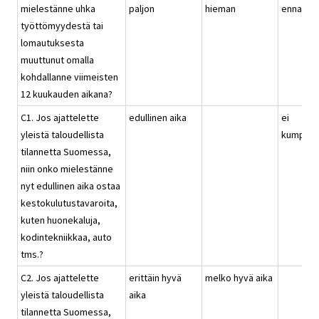
mielestänne uhka
paljon
hieman
ennallaa
työttömyydestä tai
lomautuksesta
muuttunut omalla
kohdallanne viimeisten
12 kuukauden aikana?
C1. Jos ajattelette
edullinen aika
ei
yleistä taloudellista
kumpika
tilannetta Suomessa,
niin onko mielestänne
nyt edullinen aika ostaa
kestokulutustavaroita,
kuten huonekaluja,
kodintekniikkaa, auto
tms.?
C2. Jos ajattelette
erittäin hyvä
melko hyvä aika
yleistä taloudellista
aika
tilannetta Suomessa,