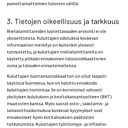
painottamattomien tulosten välillä.
3. Tietojen oikeellisuus ja tarkkuus
Mielialamittareiden luotettavuuden arviointi ei ole
yksiselitteistä. Kuluttajien odotuksia koskevan
informaation merkitys on kuitenkin yleisesti
tunnustettu, ja kuluttajien mielialamittareita on
käytetty pitkään ennakoivien talousindikaattorien
osina ja talouden ennustemalleissa.
Kuluttajien luottamusindikaattori on ollut laajasti
käytössä Suomessa, kun on haluttu ennakoida
kuluttajien toimintaa. Se on korreloinut vahvasti
yksityisen kulutuksen ja bruttokansantuotteen (BKT)
muutosten kanssa. Myös suorat osto-, säästämis- ja
lainanottoaikomuksia koskevat kysymykset ovat
ennakoineet hyvin kotitalouksien päätösten
toteutumista. Kuluttajien työttömyys- ja inflaatio-