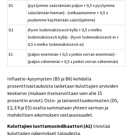
D1
(pystymme säästämään paljon + 0,5 x pystymme
säästämään hieman) - (velkaannumme + 0,5 x
joudumme käyttämään säästöjämme)
D2
(hyvin todennäköisesti kyllä + 0,5 x melko
todennäköisesti kyllä) - (hyvin todennäköisesti ei +
0,5 x melko todennäköisesti ei)
E1
(paljon enemmän + 0,5 x jonkin verran enemmän) -
(paljon vähemmän + 0,5 x jonkin verran vähemmän)
Inflaatio-kysymysten (B5 ja B6) kohdalla
prosenttivastauksista lasketaan kuluttajien arvioiden
keskiarvo (mukaan itseisarvoltaan vain alle 15
prosentin arviot). Osto- ja lainanottoaikomusten (D5,
E2, E4 ja E5) osalta summataan yhteen varman ja
mahdollisen aikomuksen vastausosuudet.
Kuluttajien luottamusindikaattori (A1)
tiivistää
kuluttajien näkemykset taloudesta.