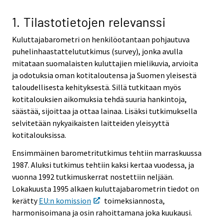
v
v
i
i
1. Tilastotietojen relevanssi
c
c
Kuluttajabarometri on henkilöotantaan pohjautuva
e
e
puhelinhaastattelututkimus (survey), jonka avulla
.
.
mitataan suomalaisten kuluttajien mielikuvia, arvioita
ja odotuksia oman kotitaloutensa ja Suomen yleisestä
taloudellisesta kehityksestä. Sillä tutkitaan myös
kotitalouksien aikomuksia tehdä suuria hankintoja,
säästää, sijoittaa ja ottaa lainaa. Lisäksi tutkimuksella
selvitetään nykyaikaisten laitteiden yleisyyttä
kotitalouksissa.
Ensimmäinen barometritutkimus tehtiin marraskuussa
1987. Aluksi tutkimus tehtiin kaksi kertaa vuodessa, ja
vuonna 1992 tutkimuskerrat nostettiin neljään.
Lokakuusta 1995 alkaen kuluttajabarometrin tiedot on
kerätty
EU:n komission
toimeksiannosta,
harmonisoimana ja osin rahoittamana joka kuukausi.