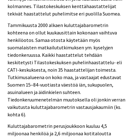
kolmannes. Tilastokeskuksen kenttähaastattelijat
tekivät haastattelut puhelimitse eri puolilla Suomea.
Tammikuusta 2000 alkaen kuluttajabarometrin
kohteena on ollut kuukausittain kokonaan vaihtuva
henkilöotos. Samaa otosta käytetään myös
suomalaisten matkailututkimuksen ym. kyselyjen
tiedonkeruussa. Kaikki haastattelut tehdään
keskitetysti Tilastokeskuksen puhelinhaastattelu- eli
CATI-keskuksesta, noin 35 haastattelijan toimesta.
Tutkimusalueena on koko maa, ja vastaajat edustavat
Suomen 15–84-vuotiasta väestöä iän, sukupuolen,
asuinalueen ja äidinkielen suhteen.
Tiedonkeruumenetelmän muutoksella oli jonkin verran
vaikutusta kuluttajabarometrin vastausjakaumiin (ks.
kohta 6).
Kuluttajabarometrin perusjoukkoon kuuluu 4,5
miljoonaa henkilöä ja 2,6 miljoonaa kotitaloutta