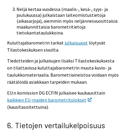
Neljä kertaa vuodessa (maalis-, kesä-, syys- ja
joulukuussa) julkaistaan laiteomistustietoja
(aikasarjoja), aiemmin myös neljännesvuosittaisia
maakunnittaisia barometritietoja
tietokantataulukkoina.
Kuluttajabarometrin tarkat
julkaisuajat
löytyvät
Tilastokeskuksen sivuilta.
Tiedotteiden ja julkaisujen lisäksi Tilastokeskuksesta
on tilattavissa kuluttajabarometrin muuta kuvio- ja
taulukkomateriaalia. Barometriaineistoa voidaan myös
räätälöidä asiakkaan tarpeiden mukaan.
EU:n komission DG ECFIN julkaisee kuukausittain
kaikkien EU-maiden barometritulokset
(kausitasoitettuina).
6. Tietojen vertailukelpoisuus