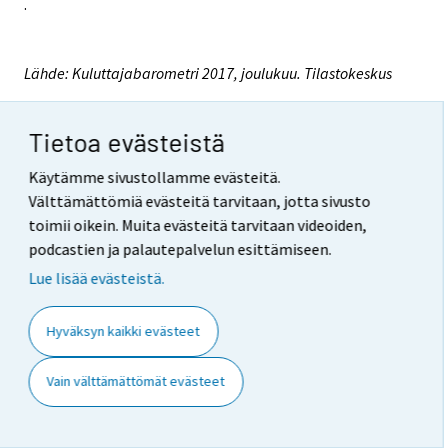
.
Lähde: Kuluttajabarometri 2017, joulukuu. Tilastokeskus
Lisätietoja: Pertti Kangassalo 029 551 3598,
kuluttaja.barometri@tilastokeskus.fi
Tietoa evästeistä
Vastaava tilastojohtaja: Jari Tarkoma
Käytämme sivustollamme evästeitä.
Välttämättömiä evästeitä tarvitaan, jotta sivusto
Päivitetty 27.12.2017
toimii oikein. Muita evästeitä tarvitaan videoiden,
podcastien ja palautepalvelun esittämiseen.
Viittausohje
:
Lue lisää evästeistä.
Suomen virallinen tilasto (SVT): Kuluttajien
Hyväksyn kaikki evästeet
luottamus [verkkojulkaisu].
ISSN=2669-8862.
Joulukuu
2017, Laatuseloste:
Kuluttajabarometri . Helsinki: Tilastokeskus
Vain välttämättömät evästeet
[viitattu: 9.8.2026].
Saantitapa: