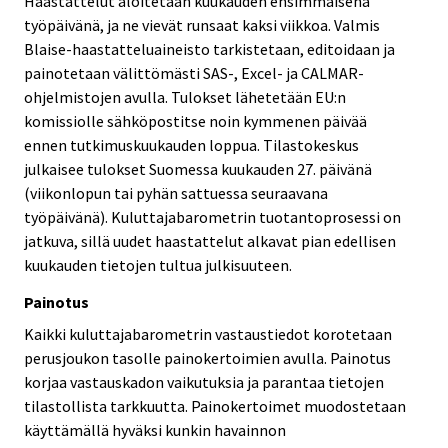
Haastattelut aloitetaan kuukauden ensimmäisenä
työpäivänä, ja ne vievät runsaat kaksi viikkoa. Valmis
Blaise-haastatteluaineisto tarkistetaan, editoidaan ja
painotetaan välittömästi SAS-, Excel- ja CALMAR-
ohjelmistojen avulla. Tulokset lähetetään EU:n
komissiolle sähköpostitse noin kymmenen päivää
ennen tutkimuskuukauden loppua. Tilastokeskus
julkaisee tulokset Suomessa kuukauden 27. päivänä
(viikonlopun tai pyhän sattuessa seuraavana
työpäivänä). Kuluttajabarometrin tuotantoprosessi on
jatkuva, sillä uudet haastattelut alkavat pian edellisen
kuukauden tietojen tultua julkisuuteen.
Painotus
Kaikki kuluttajabarometrin vastaustiedot korotetaan
perusjoukon tasolle painokertoimien avulla. Painotus
korjaa vastauskadon vaikutuksia ja parantaa tietojen
tilastollista tarkkuutta. Painokertoimet muodostetaan
käyttämällä hyväksi kunkin havainnon