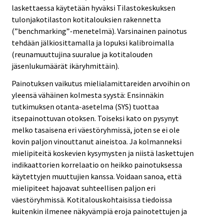
laskettaessa käytetään hyväksi Tilastokeskuksen
tulonjakotilaston kotitalouksien rakennetta
(”benchmarking”-menetelmä). Varsinainen painotus
tehdään jälkiosittamalla ja lopuksi kalibroimalla
(reunamuuttujina suuralue ja kotitalouden
jäsenlukumäärät ikäryhmittäin).
Painotuksen vaikutus mielialamittareiden arvoihin on
yleensä vähäinen kolmesta syystä: Ensinnäkin
tutkimuksen otanta-asetelma (SYS) tuottaa
itsepainottuvan otoksen. Toiseksi kato on pysynyt
melko tasaisena eri väestöryhmissä, joten se ei ole
kovin paljon vinouttanut aineistoa. Ja kolmanneksi
mielipiteitä koskevien kysymysten ja niistä laskettujen
indikaattorien korrelaatio on heikko painotuksessa
käytettyjen muuttujien kanssa. Voidaan sanoa, että
mielipiteet hajoavat suhteellisen paljon eri
väestöryhmissä. Kotitalouskohtaisissa tiedoissa
kuitenkin ilmenee näkyvämpiä eroja painotettujen ja