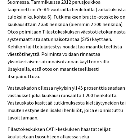
Suomessa. Tammikuussa 2012 perusjoukkoa
laajennettiin 75–84-vuotiailla henkilöillä (vaikutuksista
tuloksiin ks. kohta 6). Tutkimuksen brutto-otoskoko on
kuukausittain 2 350 henkilöä (aiemmin 2 200 henkilöä).
Otos poimitaan Tilastokeskuksen väestötietokannasta
systemaattista satunnaisotantaa (SYS) käyttäen.
Kehikon lajittelujärjestys noudattaa maantieteellistä
väestötiheyttä. Poiminta voidaan rinnastaa
yksinkertaisen satunnaisotannan käyttöön sillä
lisäyksellä, että otos on maantieteellisesti
itsepainottuva.
Vastauskadon ollessa nykyisin yli 45 prosenttia saadaan
vastaukset joka kuukausi runsaalta 1 200 henkilöltä.
Vastauskato käsittää tutkimuksesta kieltäytyneiden tai
muuten estyneiden lisäksi henkilöt, joita ei onnistuttu
tavoittamaan.
Tilastokeskuksen CATI-keskuksen haastattelijat
koulutetaan työsuhteen alkaessa sekä