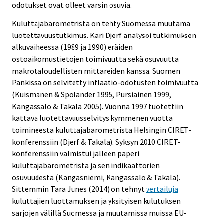
odotukset ovat olleet varsin osuvia.
Kuluttajabarometrista on tehty Suomessa muutama
luotettavuustutkimus. Kari Djerf analysoi tutkimuksen
alkuvaiheessa (1989 ja 1990) eräiden
ostoaikomustietojen toimivuutta sekä osuvuutta
makrotaloudellisten mittareiden kanssa. Suomen
Pankissa on selvitetty inflaatio-odotusten toimivuutta
(Kuismanen & Spolander 1995, Pursiainen 1999,
Kangassalo & Takala 2005). Vuonna 1997 tuotettiin
kattava luotettavuusselvitys kymmenen vuotta
toimineesta kuluttajabarometrista Helsingin CIRET-
konferenssiin (Djerf & Takala). Syksyn 2010 CIRET-
konferenssiin valmistui jälleen paperi
kuluttajabarometrista ja sen indikaattorien
osuvuudesta (Kangasniemi, Kangassalo & Takala).
Sittemmin Tara Junes (2014) on tehnyt
vertailuja
kuluttajien luottamuksen ja yksityisen kulutuksen
sarjojen välillä Suomessa ja muutamissa muissa EU-