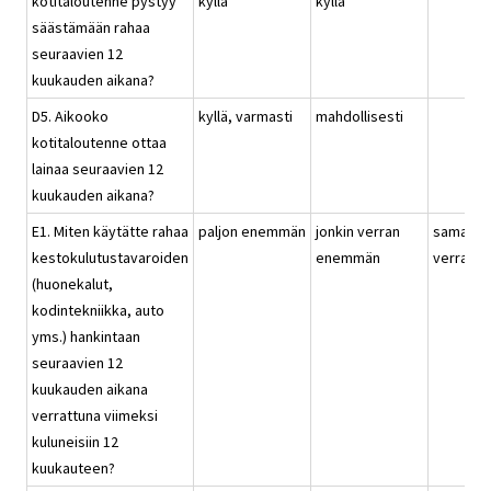
kotitaloutenne pystyy
kyllä
kyllä
säästämään rahaa
seuraavien 12
kuukauden aikana?
D5. Aikooko
kyllä, varmasti
mahdollisesti
kotitaloutenne ottaa
lainaa seuraavien 12
kuukauden aikana?
E1. Miten käytätte rahaa
paljon enemmän
jonkin verran
saman
kestokulutustavaroiden
enemmän
verran
(huonekalut,
kodintekniikka, auto
yms.) hankintaan
seuraavien 12
kuukauden aikana
verrattuna viimeksi
kuluneisiin 12
kuukauteen?