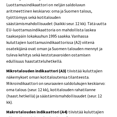
Luottamusindikaattori on neljän saldoluvun
aritmeettinen keskiarvo: oma ja Suomen talous,
työttömyys sekä kotitalouden
säästämismahdollisuudet (kaikki seur. 12 kk). Tätä uutta
EU-luottamusindikaattoria on mahdollista laskea
taaksepäin lokakuuhun 1995 saakka. Vanhassa
kuluttajien luottamusindikaattorissa (A2) viitenä
osatekijänä ovat oman ja Suomen talouden mennyt ja
tuleva kehitys sekä kestotavaroiden ostamisen
edullisuus haastatteluhetkellä.
Mikrotalouden indikaattori (A3)
tiivistää kuluttajien
näkemykset oman kotitaloutensa tilanteesta.
Mikroindikaattori on seuraavien saldolukujen keskiarvo:
oma talous (seur. 12 kk), kotitalouden rahatilanne
(haast.hetkellä) ja säästämismahdollisuudet (seur. 12
kk).
Makrotalouden indikaattori (A4)
tiivistää kuluttajien