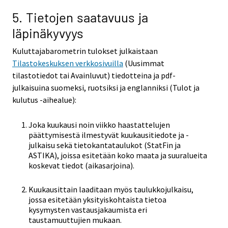
5. Tietojen saatavuus ja
läpinäkyvyys
Kuluttajabarometrin tulokset julkaistaan
Tilastokeskuksen verkkosivuilla
(Uusimmat
tilastotiedot tai Avainluvut) tiedotteina ja pdf-
julkaisuina suomeksi, ruotsiksi ja englanniksi (Tulot ja
kulutus -aihealue):
Joka kuukausi noin viikko haastattelujen
päättymisestä ilmestyvät kuukausitiedote ja -
julkaisu sekä tietokantataulukot (StatFin ja
ASTIKA), joissa esitetään koko maata ja suuralueita
koskevat tiedot (aikasarjoina).
Kuukausittain laaditaan myös taulukkojulkaisu,
jossa esitetään yksityiskohtaista tietoa
kysymysten vastausjakaumista eri
taustamuuttujien mukaan.