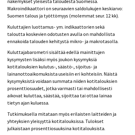
näkemykset yleisestä taloudesta Suomessa.
Makroindikaattori on seuraavien saldolukujen keskiarvo:
Suomen talous ja työttömyys (molemmat seur. 12 kk).
Kuluttajien luottamus- ym. indikaattorien sekä
taloutta koskevien odotusten avulla on mahdollista
ennakoida talouden kehitystä mikro- ja makrotasolla.
Kuluttajabarometri sisältää edellä mainittujen
kysymysten lisäksi myös joukon kysymyksiä
kotitalouksien kulutus-, säästö-, sijoitus- ja
lainanottoaikomuksista useisiin eri kohteisiin. Näistä
kysymyksistä voidaan summata niiden kotitalouksien
prosenttiosuudet, jotka varmasti tai mahdollisesti
aikovat kuluttaa, säästää, sijoittaa tai ottaa lainaa
tietyn ajan kuluessa.
Tutkimuksella mitataan myös erilaisten laitteiden ja
yhteyksien yleisyyttä kotitalouksissa. Tulokset
julkaistaan prosenttiosuuksina kotitalouksista.