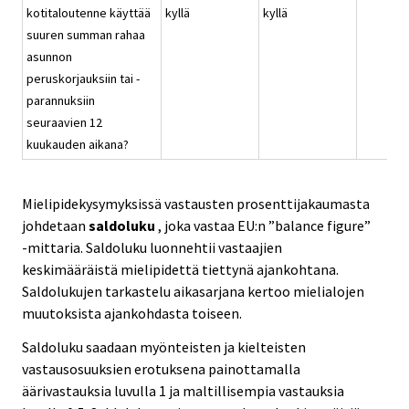
kotitaloutenne käyttää
kyllä
kyllä
suuren summan rahaa
asunnon
peruskorjauksiin tai -
parannuksiin
seuraavien 12
kuukauden aikana?
Mielipidekysymyksissä vastausten prosenttijakaumasta
johdetaan
saldoluku
, joka vastaa EU:n ”balance figure”
-mittaria. Saldoluku luonnehtii vastaajien
keskimääräistä mielipidettä tiettynä ajankohtana.
Saldolukujen tarkastelu aikasarjana kertoo mielialojen
muutoksista ajankohdasta toiseen.
Saldoluku saadaan myönteisten ja kielteisten
vastausosuuksien erotuksena painottamalla
äärivastauksia luvulla 1 ja maltillisempia vastauksia