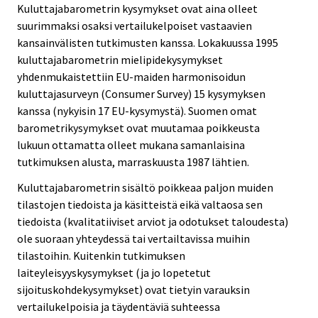
Kuluttajabarometrin kysymykset ovat aina olleet
suurimmaksi osaksi vertailukelpoiset vastaavien
kansainvälisten tutkimusten kanssa. Lokakuussa 1995
kuluttajabarometrin mielipidekysymykset
yhdenmukaistettiin EU-maiden harmonisoidun
kuluttajasurveyn (Consumer Survey) 15 kysymyksen
kanssa (nykyisin 17 EU-kysymystä). Suomen omat
barometrikysymykset ovat muutamaa poikkeusta
lukuun ottamatta olleet mukana samanlaisina
tutkimuksen alusta, marraskuusta 1987 lähtien.
Kuluttajabarometrin sisältö poikkeaa paljon muiden
tilastojen tiedoista ja käsitteistä eikä valtaosa sen
tiedoista (kvalitatiiviset arviot ja odotukset taloudesta)
ole suoraan yhteydessä tai vertailtavissa muihin
tilastoihin. Kuitenkin tutkimuksen
laiteyleisyyskysymykset (ja jo lopetetut
sijoituskohdekysymykset) ovat tietyin varauksin
vertailukelpoisia ja täydentäviä suhteessa