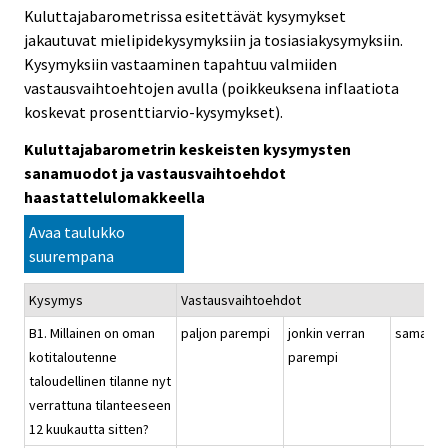
Kuluttajabarometrissa esitettävät kysymykset
jakautuvat mielipidekysymyksiin ja tosiasiakysymyksiin.
Kysymyksiin vastaaminen tapahtuu valmiiden
vastausvaihtoehtojen avulla (poikkeuksena inflaatiota
koskevat prosenttiarvio-kysymykset).
Kuluttajabarometrin keskeisten kysymysten
sanamuodot ja vastausvaihtoehdot
haastattelulomakkeella
Avaa taulukko
suurempana
Kysymys
Vastausvaihtoehdot
B1. Millainen on oman
paljon parempi
jonkin verran
samanla
kotitaloutenne
parempi
taloudellinen tilanne nyt
verrattuna tilanteeseen
12 kuukautta sitten?