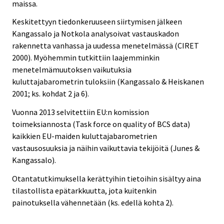
maissa.
Keskitettyyn tiedonkeruuseen siirtymisen jälkeen
Kangassalo ja Notkola analysoivat vastauskadon
rakennetta vanhassa ja uudessa menetelmässä (CIRET
2000). Myöhemmin tutkittiin laajemminkin
menetelmämuutoksen vaikutuksia
kuluttajabarometrin tuloksiin (Kangassalo & Heiskanen
2001; ks. kohdat 2 ja 6).
Vuonna 2013 selvitettiin EU:n komission
toimeksiannosta (Task force on quality of BCS data)
kaikkien EU-maiden kuluttajabarometrien
vastausosuuksia ja näihin vaikuttavia tekijöitä (Junes &
Kangassalo).
Otantatutkimuksella kerättyihin tietoihin sisältyy aina
tilastollista epätarkkuutta, jota kuitenkin
painotuksella vähennetään (ks. edellä kohta 2).