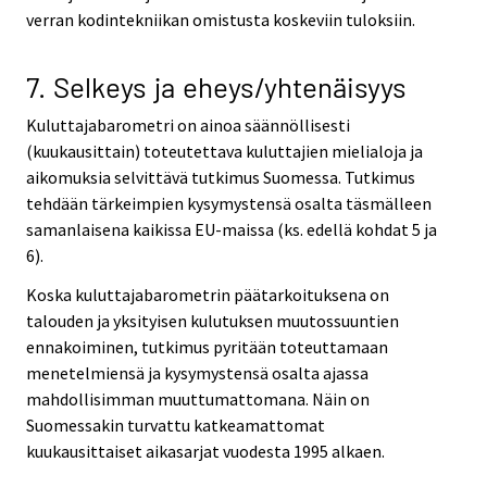
verran kodintekniikan omistusta koskeviin tuloksiin.
7. Selkeys ja eheys/yhtenäisyys
Kuluttajabarometri on ainoa säännöllisesti
(kuukausittain) toteutettava kuluttajien mielialoja ja
aikomuksia selvittävä tutkimus Suomessa. Tutkimus
tehdään tärkeimpien kysymystensä osalta täsmälleen
samanlaisena kaikissa EU-maissa (ks. edellä kohdat 5 ja
6).
Koska kuluttajabarometrin päätarkoituksena on
talouden ja yksityisen kulutuksen muutossuuntien
ennakoiminen, tutkimus pyritään toteuttamaan
menetelmiensä ja kysymystensä osalta ajassa
mahdollisimman muuttumattomana. Näin on
Suomessakin turvattu katkeamattomat
kuukausittaiset aikasarjat vuodesta 1995 alkaen.