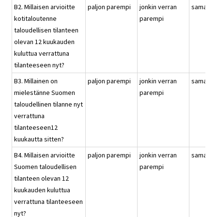
B2. Millaisen arvioitte
paljon parempi
jonkin verran
samanla
kotitaloutenne
parempi
taloudellisen tilanteen
olevan 12 kuukauden
kuluttua verrattuna
tilanteeseen nyt?
B3. Millainen on
paljon parempi
jonkin verran
samanla
mielestänne Suomen
parempi
taloudellinen tilanne nyt
verrattuna
tilanteeseen12
kuukautta sitten?
B4. Millaisen arvioitte
paljon parempi
jonkin verran
samanla
Suomen taloudellisen
parempi
tilanteen olevan 12
kuukauden kuluttua
verrattuna tilanteeseen
nyt?