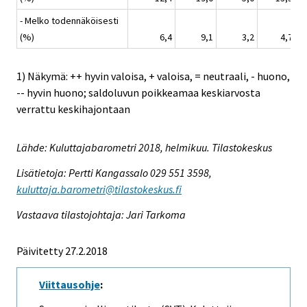
- Melko todennäköisesti
(%)
6,4
9,1
3,2
4,7
1) Näkymä: ++ hyvin valoisa, + valoisa, = neutraali, - huono,
-- hyvin huono; saldoluvun poikkeamaa keskiarvosta
verrattu keskihajontaan
Lähde: Kuluttajabarometri 2018, helmikuu. Tilastokeskus
Lisätietoja: Pertti Kangassalo 029 551 3598,
kuluttaja.barometri@tilastokeskus.fi
Vastaava tilastojohtaja: Jari Tarkoma
Päivitetty 27.2.2018
Viittausohje
: