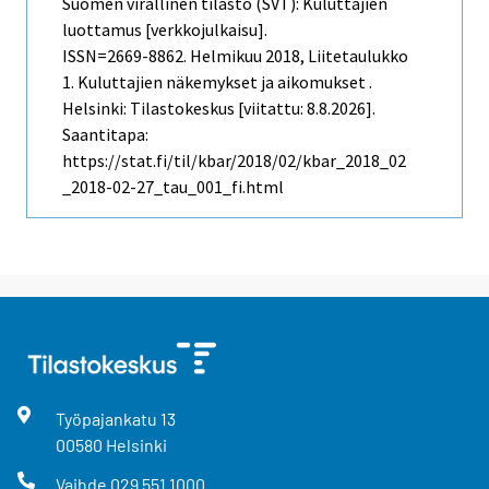
Suomen virallinen tilasto (SVT): Kuluttajien
luottamus [verkkojulkaisu].
ISSN=2669-8862.
Helmikuu
2018, Liitetaulukko
1. Kuluttajien näkemykset ja aikomukset .
Helsinki: Tilastokeskus [viitattu: 8.8.2026].
Saantitapa:
https://stat.fi/til/kbar/2018/02/kbar_2018_02
_2018-02-27_tau_001_fi.html
Työpajankatu
13
00580
Helsinki
Vaihde
029 551 1000