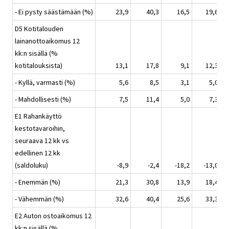
- Ei pysty säästämään (%)
23,9
40,3
16,5
19,6
D5 Kotitalouden
lainanottoaikomus 12
kk:n sisällä (%
kotitalouksista)
13,1
17,8
9,1
12,3
- Kyllä, varmasti (%)
5,6
8,5
3,1
5,0
- Mahdollisesti (%)
7,5
11,4
5,0
7,3
E1 Rahankäyttö
kestotavaroihin,
seuraava 12 kk vs
edellinen 12 kk
(saldoluku)
-8,9
-2,4
-18,2
-13,0
- Enemmän (%)
21,3
30,8
13,9
18,4
- Vähemmän (%)
32,6
40,4
25,6
33,3
E2 Auton ostoaikomus 12
kk:n sisällä (%