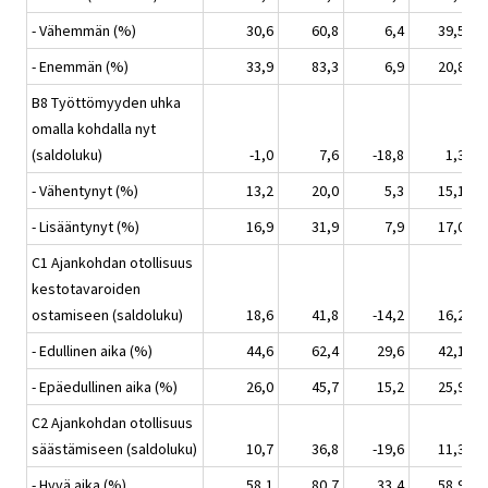
- Vähemmän (%)
30,6
60,8
6,4
39,5
- Enemmän (%)
33,9
83,3
6,9
20,8
B8 Työttömyyden uhka
omalla kohdalla nyt
(saldoluku)
-1,0
7,6
-18,8
1,3
- Vähentynyt (%)
13,2
20,0
5,3
15,1
- Lisääntynyt (%)
16,9
31,9
7,9
17,0
C1 Ajankohdan otollisuus
kestotavaroiden
ostamiseen (saldoluku)
18,6
41,8
-14,2
16,2
- Edullinen aika (%)
44,6
62,4
29,6
42,1
- Epäedullinen aika (%)
26,0
45,7
15,2
25,9
C2 Ajankohdan otollisuus
säästämiseen (saldoluku)
10,7
36,8
-19,6
11,3
- Hyvä aika (%)
58,1
80,7
33,4
58,9