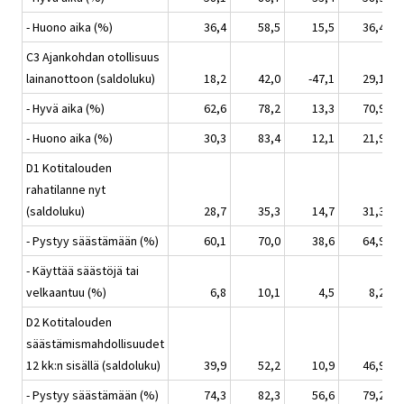
- Huono aika (%)
36,4
58,5
15,5
36,4
C3 Ajankohdan otollisuus
lainanottoon (saldoluku)
18,2
42,0
-47,1
29,1
- Hyvä aika (%)
62,6
78,2
13,3
70,9
- Huono aika (%)
30,3
83,4
12,1
21,9
D1 Kotitalouden
rahatilanne nyt
(saldoluku)
28,7
35,3
14,7
31,3
- Pystyy säästämään (%)
60,1
70,0
38,6
64,9
- Käyttää säästöjä tai
velkaantuu (%)
6,8
10,1
4,5
8,2
D2 Kotitalouden
säästämismahdollisuudet
12 kk:n sisällä (saldoluku)
39,9
52,2
10,9
46,9
- Pystyy säästämään (%)
74,3
82,3
56,6
79,2