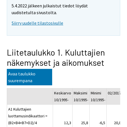
5.4.2022 jälkeen julkaistut tiedot löydät
uudistetulta sivustolta.
Siirry uudelle tilastosivulle
Liitetaulukko 1. Kuluttajien
näkemykset ja aikomukset
Avaa taulukko
suurempana
Keskiarvo
Maksimi
Minimi
02/2017
0
10/1995-
10/1995-
10/1995-
A1 Kuluttajien
luottamusindikaattori =
(B2+B4+B7+D2)/4
12,3
25,8
-6,5
20,8