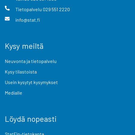
Tietopalvelu
029 551 2220
info@stat.fi
Kysy meiltä
Neuvonta ja tietopalvelu
Kysy tilastoista
Usein kysytyt kysymykset
Medialle
Löydä nopeasti
StatFin-tietokanta