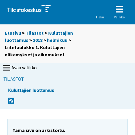
Valikko
Haku
Etusivu
>
Tilastot
>
Kuluttajien
luottamus
>
2018
>
helmikuu
>
Liitetaulukko 1. Kuluttajien
näkemykset ja aikomukset
Avaa valikko
TILASTOT
Kuluttajien luottamus
Tämä sivu on arkistoitu.