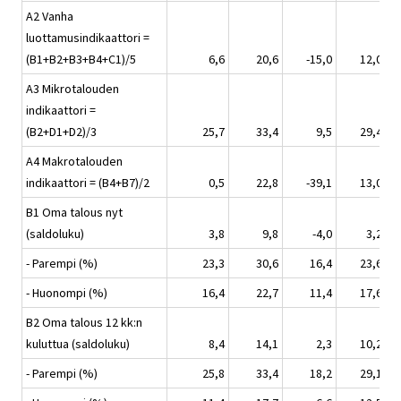
A2 Vanha
luottamusindikaattori =
(B1+B2+B3+B4+C1)/5
6,6
20,6
-15,0
12,0
A3 Mikrotalouden
indikaattori =
(B2+D1+D2)/3
25,7
33,4
9,5
29,4
A4 Makrotalouden
indikaattori = (B4+B7)/2
0,5
22,8
-39,1
13,0
B1 Oma talous nyt
(saldoluku)
3,8
9,8
-4,0
3,2
- Parempi (%)
23,3
30,6
16,4
23,6
- Huonompi (%)
16,4
22,7
11,4
17,6
B2 Oma talous 12 kk:n
kuluttua (saldoluku)
8,4
14,1
2,3
10,2
- Parempi (%)
25,8
33,4
18,2
29,1