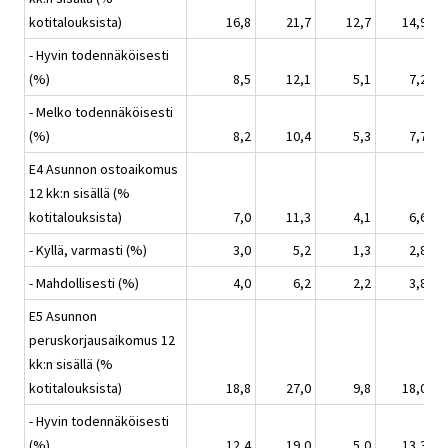
kotitalouksista)
16,8
21,7
12,7
14,9
- Hyvin todennäköisesti
(%)
8,5
12,1
5,1
7,2
- Melko todennäköisesti
(%)
8,2
10,4
5,3
7,7
E4 Asunnon ostoaikomus
12 kk:n sisällä (%
kotitalouksista)
7,0
11,3
4,1
6,6
- Kyllä, varmasti (%)
3,0
5,2
1,3
2,8
- Mahdollisesti (%)
4,0
6,2
2,2
3,8
E5 Asunnon
peruskorjausaikomus 12
kk:n sisällä (%
kotitalouksista)
18,8
27,0
9,8
18,0
- Hyvin todennäköisesti
(%)
12,4
19,0
5,0
13,3