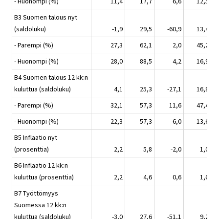
- Huonompi (%)
11,4
17,7
6,6
12,5
B3 Suomen talous nyt
(saldoluku)
-1,9
29,5
-60,9
13,4
- Parempi (%)
27,3
62,1
2,0
45,2
- Huonompi (%)
28,0
88,5
4,2
16,9
B4 Suomen talous 12 kk:n
kuluttua (saldoluku)
4,1
25,3
-27,1
16,8
- Parempi (%)
32,1
57,3
11,6
47,4
- Huonompi (%)
22,3
57,3
6,0
13,6
B5 Inflaatio nyt
(prosenttia)
2,2
5,8
-2,0
1,0
B6 Inflaatio 12 kk:n
kuluttua (prosenttia)
2,2
4,6
0,6
1,6
B7 Työttömyys
Suomessa 12 kk:n
kuluttua (saldoluku)
-3,0
27,6
-51,1
9,2