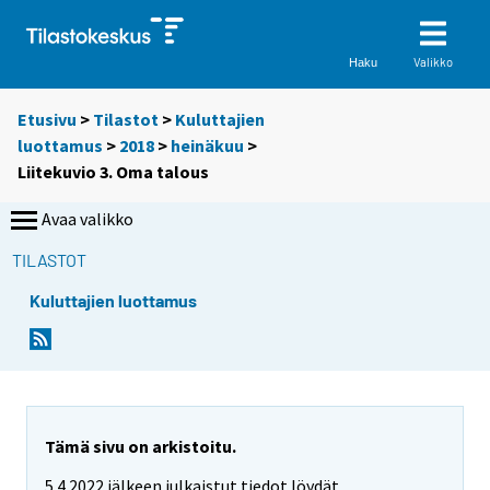
Valikko
Haku
Etusivu
>
Tilastot
>
Kuluttajien
luottamus
>
2018
>
heinäkuu
>
Liitekuvio 3. Oma talous
Avaa valikko
TILASTOT
Kuluttajien luottamus
Tämä sivu on arkistoitu.
5.4.2022 jälkeen julkaistut tiedot löydät