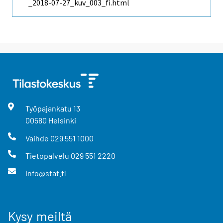
_2018-07-27_kuv_003_fi.html
Työpajankatu
13
00580
Helsinki
Vaihde
029 551 1000
Tietopalvelu
029 551 2220
info@stat.fi
Kysy meiltä