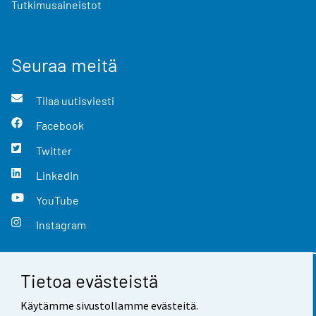
Tutkimusaineistot
Seuraa meitä
Tilaa uutisviesti
Facebook
Twitter
LinkedIn
YouTube
Instagram
Tietoa evästeistä
Yhteystiedot
Käytämme sivustollamme evästeitä.
Palaute