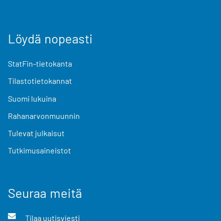
Löydä nopeasti
StatFin-tietokanta
Tilastotietokannat
Suomi lukuina
Rahanarvonmuunnin
Tulevat julkaisut
Tutkimusaineistot
Seuraa meitä
Tilaa uutisviesti