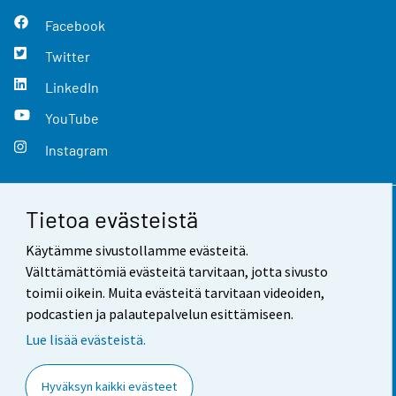
Facebook
Twitter
LinkedIn
YouTube
Instagram
Tietoa evästeistä
Yhteystiedot
Käytämme sivustollamme evästeitä.
Palaute
Välttämättömiä evästeitä tarvitaan, jotta sivusto
toimii oikein. Muita evästeitä tarvitaan videoiden,
Käyttöehdot
podcastien ja palautepalvelun esittämiseen.
Tietosuoja
Lue lisää evästeistä.
Saavutettavuus
Hyväksyn kaikki evästeet