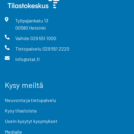
Työpajankatu
13
00580
Helsinki
Vaihde
029 551 1000
Tietopalvelu
029 551 2220
info@stat.fi
Kysy meiltä
Neuvonta ja tietopalvelu
Kysy tilastoista
Usein kysytyt kysymykset
Medialle