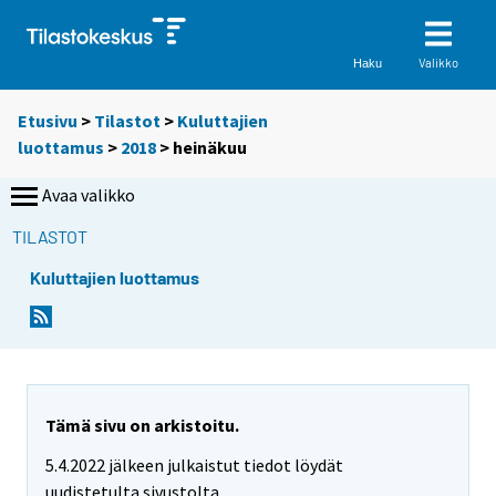
Valikko
Haku
Etusivu
>
Tilastot
>
Kuluttajien
luottamus
>
2018
>
heinäkuu
Avaa valikko
TILASTOT
Kuluttajien luottamus
Tämä sivu on arkistoitu.
5.4.2022 jälkeen julkaistut tiedot löydät
uudistetulta sivustolta.