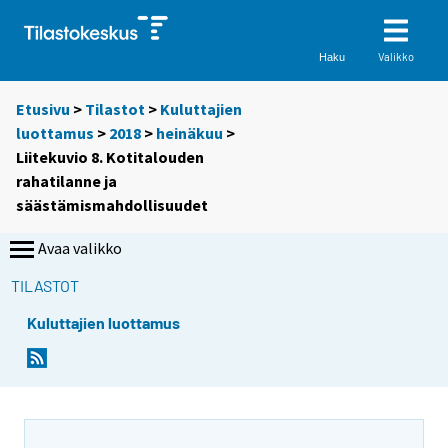
Valikko
Haku
Etusivu
>
Tilastot
>
Kuluttajien
luottamus
>
2018
>
heinäkuu
>
Liitekuvio 8. Kotitalouden
rahatilanne ja
säästämismahdollisuudet
Avaa valikko
TILASTOT
Kuluttajien luottamus