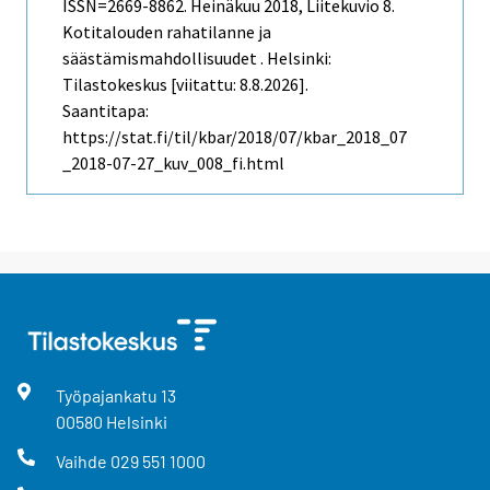
ISSN=2669-8862.
Heinäkuu
2018, Liitekuvio 8.
Kotitalouden rahatilanne ja
säästämismahdollisuudet . Helsinki:
Tilastokeskus [viitattu: 8.8.2026].
Saantitapa:
https://stat.fi/til/kbar/2018/07/kbar_2018_07
_2018-07-27_kuv_008_fi.html
Työpajankatu
13
00580
Helsinki
Vaihde
029 551 1000