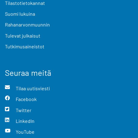
Tilastotietokannat
Suomi lukuina
Rahanarvonmuunnin
Tulevat julkaisut
Tutkimusaineistot
Seuraa meitä
Tilaa uutisviesti
Facebook
Twitter
LinkedIn
YouTube