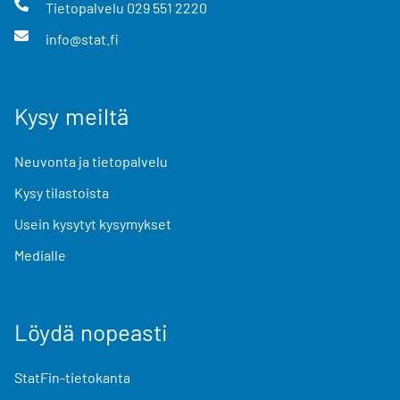
Tietopalvelu
029 551 2220
info@stat.fi
Kysy meiltä
Neuvonta ja tietopalvelu
Kysy tilastoista
Usein kysytyt kysymykset
Medialle
Löydä nopeasti
StatFin-tietokanta