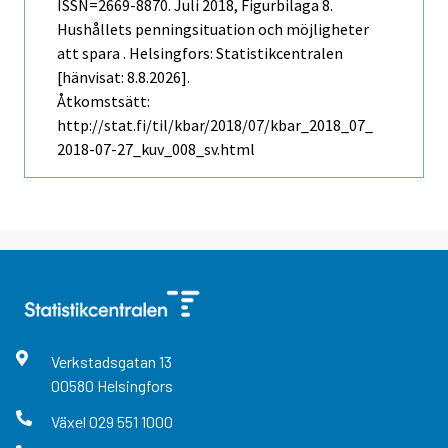
ISSN=2669-8870.
Juli
2018, Figurbilaga 8.
Hushållets penningsituation och möjligheter
att spara . Helsingfors: Statistikcentralen
[hänvisat: 8.8.2026].
Åtkomstsätt:
http://stat.fi/til/kbar/2018/07/kbar_2018_07_
2018-07-27_kuv_008_sv.html
Verkstadsgatan
13
00580
Helsingfors
Växel
029 551 1000