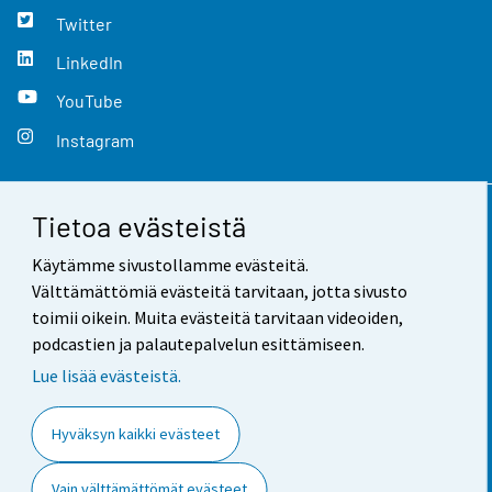
Twitter
LinkedIn
YouTube
Instagram
Tietoa evästeistä
Yhteystiedot
Käytämme sivustollamme evästeitä.
Palaute
Välttämättömiä evästeitä tarvitaan, jotta sivusto
toimii oikein. Muita evästeitä tarvitaan videoiden,
Käyttöehdot
podcastien ja palautepalvelun esittämiseen.
Tietosuoja
Lue lisää evästeistä.
Saavutettavuus
Hyväksyn kaikki evästeet
Tietoa sivustosta
Vain välttämättömät evästeet