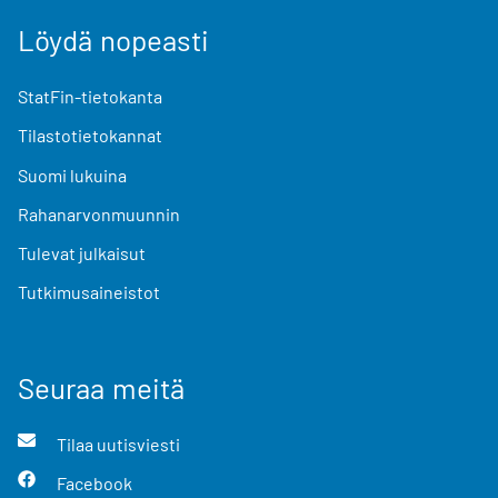
Löydä nopeasti
StatFin-tietokanta
Tilastotietokannat
Suomi lukuina
Rahanarvonmuunnin
Tulevat julkaisut
Tutkimusaineistot
Seuraa meitä
Tilaa uutisviesti
Facebook