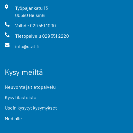
Työpajankatu
13
00580
Helsinki
Vaihde
029 551 1000
Tietopalvelu
029 551 2220
info@stat.fi
Kysy meiltä
Neuvonta ja tietopalvelu
Kysy tilastoista
Usein kysytyt kysymykset
Medialle