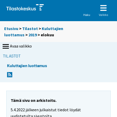
Valikko
Haku
Etusivu
>
Tilastot
>
Kuluttajien
luottamus
>
2019
>
elokuu
Avaa valikko
TILASTOT
Kuluttajien luottamus
Tämä sivu on arkistoitu.
5.4.2022 jälkeen julkaistut tiedot löydät
uudistetulta sivustolta.