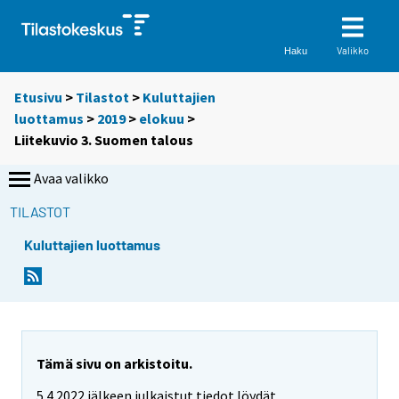
Valikko
Haku
Etusivu
>
Tilastot
>
Kuluttajien
luottamus
>
2019
>
elokuu
>
Liitekuvio 3. Suomen talous
Avaa valikko
TILASTOT
Kuluttajien luottamus
Tämä sivu on arkistoitu.
5.4.2022 jälkeen julkaistut tiedot löydät