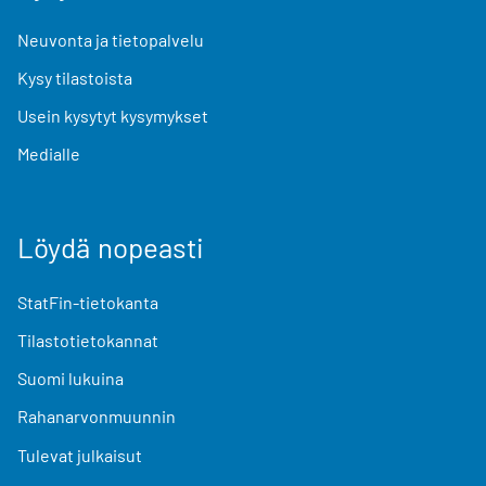
Neuvonta ja tietopalvelu
Kysy tilastoista
Usein kysytyt kysymykset
Medialle
Löydä nopeasti
StatFin-tietokanta
Tilastotietokannat
Suomi lukuina
Rahanarvonmuunnin
Tulevat julkaisut