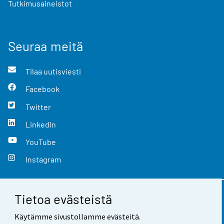
Tutkimusaineistot
Seuraa meitä
Tilaa uutisviesti
Facebook
Twitter
LinkedIn
YouTube
Instagram
Tietoa evästeistä
Yhteystiedot
Käytämme sivustollamme evästeitä.
Palaute