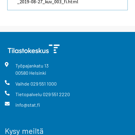
_2019-08-27_kuv_003_fi.html
Työpajankatu
13
00580
Helsinki
Vaihde
029 551 1000
Tietopalvelu
029 551 2220
info@stat.fi
Kysy meiltä