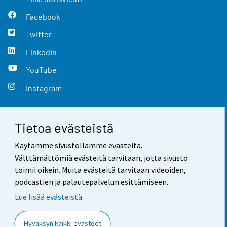
Facebook
Twitter
LinkedIn
YouTube
Instagram
Tietoa evästeistä
Yhteystiedot
Käytämme sivustollamme evästeitä.
Palaute
Välttämättömiä evästeitä tarvitaan, jotta sivusto
toimii oikein. Muita evästeitä tarvitaan videoiden,
Käyttöehdot
podcastien ja palautepalvelun esittämiseen.
Tietosuoja
Lue lisää evästeistä.
Saavutettavuus
Hyväksyn kaikki evästeet