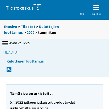
Valikko
Haku
Etusivu
>
Tilastot
>
Kuluttajien
luottamus
>
2022
>
tammikuu
Avaa valikko
TILASTOT
Kuluttajien luottamus
Tämä sivu on arkistoitu.
5.4.2022 jälkeen julkaistut tiedot löydät
uudistetulta sivustolta.