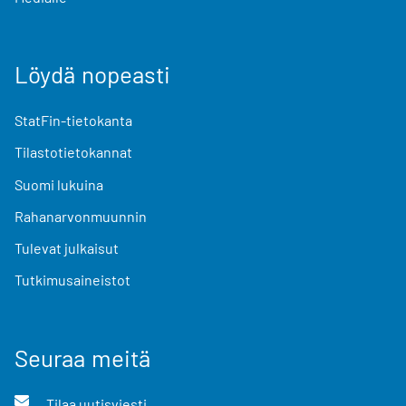
Löydä nopeasti
StatFin-tietokanta
Tilastotietokannat
Suomi lukuina
Rahanarvonmuunnin
Tulevat julkaisut
Tutkimusaineistot
Seuraa meitä
Tilaa uutisviesti