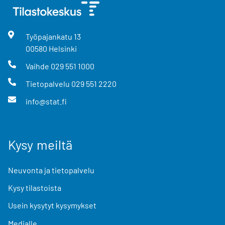
Työpajankatu
13
00580
Helsinki
Vaihde
029 551 1000
Tietopalvelu
029 551 2220
info@stat.fi
Kysy meiltä
Neuvonta ja tietopalvelu
Kysy tilastoista
Usein kysytyt kysymykset
Medialle