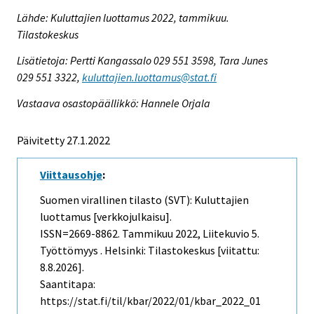
Lähde: Kuluttajien luottamus 2022, tammikuu.
Tilastokeskus
Lisätietoja: Pertti Kangassalo 029 551 3598, Tara Junes
029 551 3322,
kuluttajien.luottamus@stat.fi
Vastaava osastopäällikkö: Hannele Orjala
Päivitetty 27.1.2022
Viittausohje
:
Suomen virallinen tilasto (SVT): Kuluttajien
luottamus [verkkojulkaisu].
ISSN=2669-8862.
Tammikuu
2022, Liitekuvio 5.
Työttömyys . Helsinki: Tilastokeskus [viitattu:
8.8.2026].
Saantitapa:
https://stat.fi/til/kbar/2022/01/kbar_2022_01