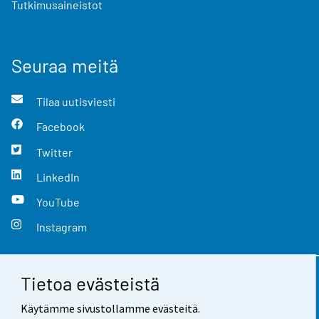
Tutkimusaineistot
Seuraa meitä
Tilaa uutisviesti
Facebook
Twitter
LinkedIn
YouTube
Instagram
Tietoa evästeistä
Yhteystiedot
Käytämme sivustollamme evästeitä.
Palaute