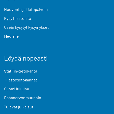
Neuvonta ja tietopalvelu
Kysy tilastoista
Usein kysytyt kysymykset
Medialle
Löydä nopeasti
StatFin-tietokanta
Tilastotietokannat
Suomi lukuina
Rahanarvonmuunnin
Tulevat julkaisut