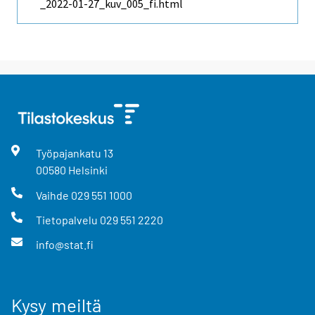
_2022-01-27_kuv_005_fi.html
Työpajankatu
13
00580
Helsinki
Vaihde
029 551 1000
Tietopalvelu
029 551 2220
info@stat.fi
Kysy meiltä