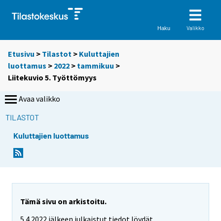
Valikko
Haku
Etusivu
>
Tilastot
>
Kuluttajien
luottamus
>
2022
>
tammikuu
>
Liitekuvio 5. Työttömyys
Avaa valikko
TILASTOT
Kuluttajien luottamus
Tämä sivu on arkistoitu.
5.4.2022 jälkeen julkaistut tiedot löydät