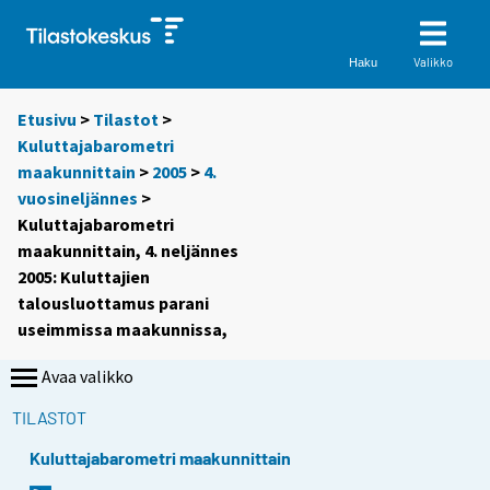
Valikko
Haku
Etusivu
>
Tilastot
>
Kuluttajabarometri
maakunnittain
>
2005
>
4.
vuosineljännes
>
Kuluttajabarometri
maakunnittain, 4. neljännes
2005: Kuluttajien
talousluottamus parani
useimmissa maakunnissa,
Avaa valikko
TILASTOT
Kuluttajabarometri maakunnittain