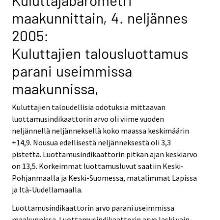
Kuluttajabarometri
.
.
maakunnittain, 4. neljännes
2005:
Kuluttajien talousluottamus
parani useimmissa
maakunnissa,
Kuluttajien taloudellisia odotuksia mittaavan
luottamusindikaattorin arvo oli viime vuoden
neljännellä neljänneksellä koko maassa keskimäärin
+14,9. Nousua edellisestä neljänneksestä oli 3,3
pistettä. Luottamusindikaattorin pitkän ajan keskiarvo
on 13,5. Korkeimmat luottamusluvut saatiin Keski-
Pohjanmaalla ja Keski-Suomessa, matalimmat Lapissa
ja Itä-Uudellamaalla.
Luottamusindikaattorin arvo parani useimmissa
maakunnissa. Luottamusindikaattorin arvo laski vain