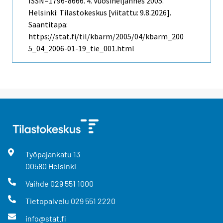
ISSN=1796-8666.
4. Vuosineljännes
2005.
Helsinki: Tilastokeskus [viitattu: 9.8.2026].
Saantitapa:
https://stat.fi/til/kbarm/2005/04/kbarm_200
5_04_2006-01-19_tie_001.html
Työpajankatu
13
00580
Helsinki
Vaihde
029 551 1000
Tietopalvelu
029 551 2220
info@stat.fi