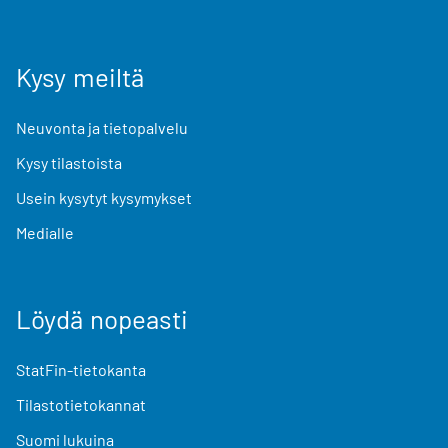
Kysy meiltä
Neuvonta ja tietopalvelu
Kysy tilastoista
Usein kysytyt kysymykset
Medialle
Löydä nopeasti
StatFin-tietokanta
Tilastotietokannat
Suomi lukuina