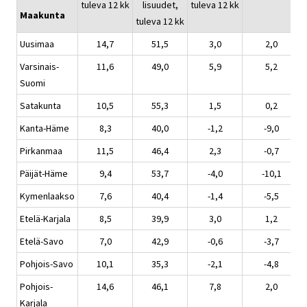
tuleva 12 kk
lisuudet,
tuleva 12 kk
Maakunta
tuleva 12 kk
Uusimaa
14,7
51,5
3,0
2,0
Varsinais-
11,6
49,0
5,9
5,2
Suomi
Satakunta
10,5
55,3
1,5
0,2
Kanta-Häme
8,3
40,0
-1,2
-9,0
Pirkanmaa
11,5
46,4
2,3
-0,7
Päijät-Häme
9,4
53,7
-4,0
-10,1
Kymenlaakso
7,6
40,4
-1,4
-5,5
Etelä-Karjala
8,5
39,9
3,0
1,2
Etelä-Savo
7,0
42,9
-0,6
-3,7
Pohjois-Savo
10,1
35,3
-2,1
-4,8
Pohjois-
14,6
46,1
7,8
2,0
Karjala