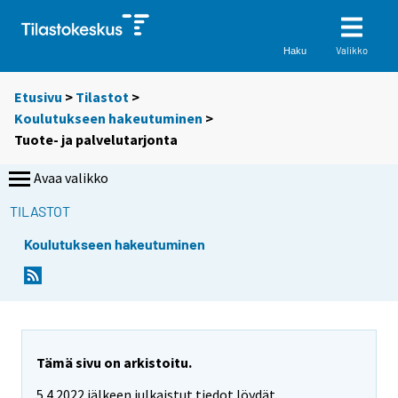
Valikko
Haku
Etusivu
>
Tilastot
>
Koulutukseen hakeutuminen
>
Tuote- ja palvelutarjonta
Avaa valikko
TILASTOT
Koulutukseen hakeutuminen
Tämä sivu on arkistoitu.
5.4.2022 jälkeen julkaistut tiedot löydät