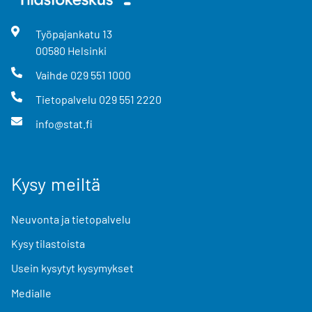
Työpajankatu
13
00580
Helsinki
Vaihde
029 551 1000
Tietopalvelu
029 551 2220
info@stat.fi
Kysy meiltä
Neuvonta ja tietopalvelu
Kysy tilastoista
Usein kysytyt kysymykset
Medialle