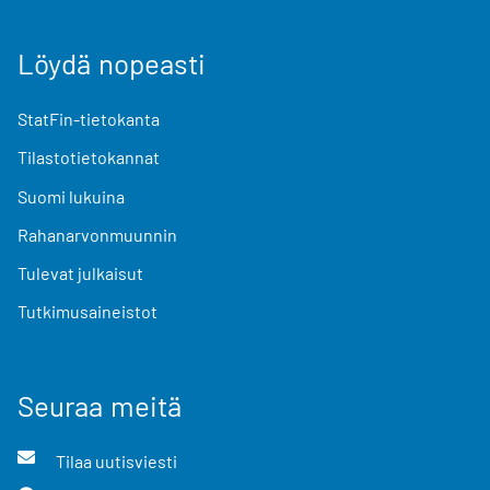
Löydä nopeasti
StatFin-tietokanta
Tilastotietokannat
Suomi lukuina
Rahanarvonmuunnin
Tulevat julkaisut
Tutkimusaineistot
Seuraa meitä
Tilaa uutisviesti