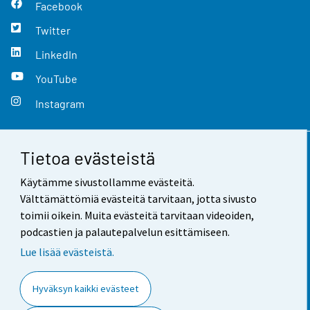
Facebook
Twitter
LinkedIn
YouTube
Instagram
Tietoa evästeistä
Yhteystiedot
Käytämme sivustollamme evästeitä.
Palaute
Välttämättömiä evästeitä tarvitaan, jotta sivusto
toimii oikein. Muita evästeitä tarvitaan videoiden,
Käyttöehdot
podcastien ja palautepalvelun esittämiseen.
Tietosuoja
Lue lisää evästeistä.
Saavutettavuus
Hyväksyn kaikki evästeet
Tietoa sivustosta