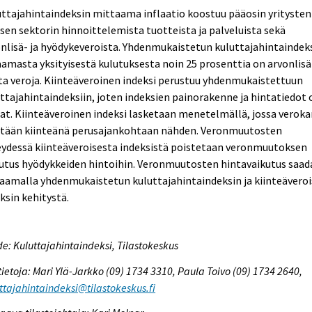
ttajahintaindeksin mittaama inflaatio koostuu pääosin yritysten
isen sektorin hinnoittelemista tuotteista ja palveluista sekä
nlisä- ja hyödykeveroista. Yhdenmukaistetun kuluttajahintaindek
amasta yksityisestä kulutuksesta noin 25 prosenttia on arvonlisä-
a veroja. Kiinteäveroinen indeksi perustuu yhdenmukaistettuun
ttajahintaindeksiin, joten indeksien painorakenne ja hintatiedot 
t. Kiinteäveroinen indeksi lasketaan menetelmällä, jossa verok
etään kiinteänä perusajankohtaan nähden. Veronmuutosten
eydessä kiinteäveroisesta indeksistä poistetaan veronmuutoksen
kutus hyödykkeiden hintoihin. Veronmuutosten hintavaikutus saa
aamalla yhdenmukaistetun kuluttajahintaindeksin ja kiinteävero
ksin kehitystä.
e: Kuluttajahintaindeksi, Tilastokeskus
tietoja: Mari Ylä-Jarkko (09) 1734 3310, Paula Toivo (09) 1734 2640,
ttajahintaindeksi@tilastokeskus.fi