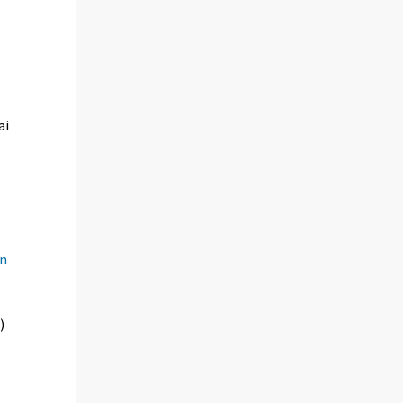
ai
in
)