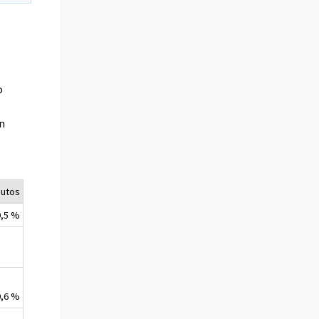
a
o
en
utos
0,5 %
0,6 %