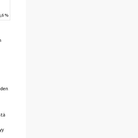
0,6 %
n
iden
stä
yy