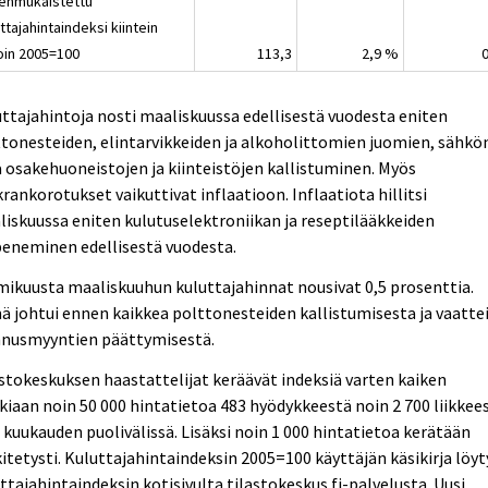
enmukaistettu
ttajahintaindeksi kiintein
oin 2005=100
113,3
2,9 %
ttajahintoja nosti maaliskuussa edellisestä vuodesta eniten
tonesteiden, elintarvikkeiden ja alkoholittomien juomien, sähkö
 osakehuoneistojen ja kiinteistöjen kallistuminen. Myös
rankorotukset vaikuttivat inflaatioon. Inflaatiota hillitsi
iskuussa eniten kulutuselektroniikan ja reseptilääkkeiden
peneminen edellisestä vuodesta.
ikuusta maaliskuuhun kuluttajahinnat nousivat 0,5 prosenttia.
 johtui ennen kaikkea polttonesteiden kallistumisesta ja vaatte
nnusmyyntien päättymisestä.
stokeskuksen haastattelijat keräävät indeksiä varten kaiken
kiaan noin 50 000 hintatietoa 483 hyödykkeestä noin 2 700 liikkee
 kuukauden puolivälissä. Lisäksi noin 1 000 hintatietoa kerätään
itetysti. Kuluttajahintaindeksin 2005=100 käyttäjän käsikirja löyt
ttajahintaindeksin kotisivulta tilastokeskus.fi-palvelusta. Uusi