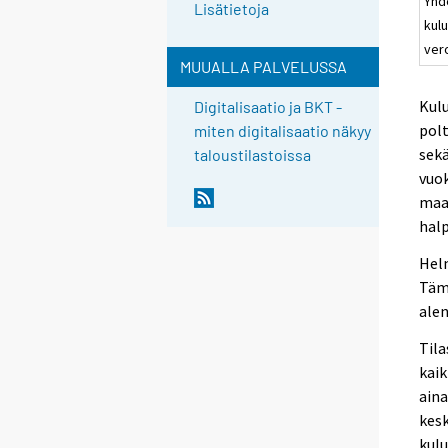
Yhd
Lisätietoja
kulu
ver
MUUALLA PALVELUSSA
Kulu
Digitalisaatio ja BKT -
polt
miten digitalisaatio näkyy
sekä
taloustilastoissa
vuok
maal
hal
Helm
Tämä
ale
Tila
kaik
aina
kesk
kulu