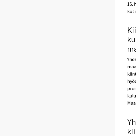
15. 
koti
Ki
ku
ma
Yhde
maal
kiin
hyöd
pros
kulu
Maal
Yh
ki