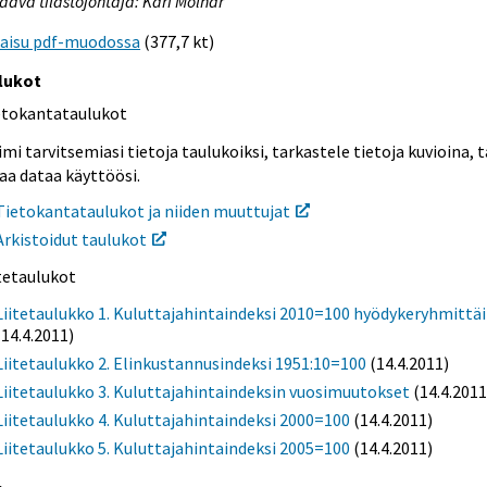
aava tilastojohtaja: Kari Molnar
kaisu pdf-muodossa
(377,7 kt)
lukot
etokantataulukot
mi tarvitsemiasi tietoja taulukoiksi, tarkastele tietoja kuvioina, t
aa dataa käyttöösi.
Tietokantataulukot ja niiden muuttujat
Arkistoidut taulukot
itetaulukot
Liitetaulukko 1. Kuluttajahintaindeksi 2010=100 hyödykeryhmittä
(14.4.2011)
Liitetaulukko 2. Elinkustannusindeksi 1951:10=100
(14.4.2011)
Liitetaulukko 3. Kuluttajahintaindeksin vuosimuutokset
(14.4.2011
Liitetaulukko 4. Kuluttajahintaindeksi 2000=100
(14.4.2011)
Liitetaulukko 5. Kuluttajahintaindeksi 2005=100
(14.4.2011)