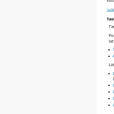
Vast
Jul
Tau
Ti
Poi
lat
Li