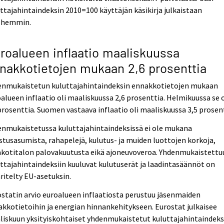
ttajahintaindeksin 2010=100 käyttäjän käsikirja julkaistaan
hemmin.
roalueen inflaatio maaliskuussa
nakkotietojen mukaan 2,6 prosenttia
enmukaistetun kuluttajahintaindeksin ennakkotietojen mukaan
alueen inflaatio oli maaliskuussa 2,6 prosenttia. Helmikuussa se o
prosenttia. Suomen vastaava inflaatio oli maaliskuussa 3,5 prosent
enmukaistetussa kuluttajahintaindeksissä ei ole mukana
tusasumista, rahapelejä, kulutus- ja muiden luottojen korkoja,
kotitalon palovakuutusta eikä ajoneuvoveroa. Yhdenmukaistettu
ttajahintaindeksiin kuuluvat kulutuserät ja laadintasäännöt on
itelty EU-asetuksin.
statin arvio euroalueen inflaatiosta perustuu jäsenmaiden
kkotietoihin ja energian hinnankehitykseen. Eurostat julkaisee
iskuun yksityiskohtaiset yhdenmukaistetut kuluttajahintaindeks