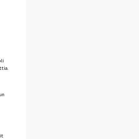
li
tia.
un
it