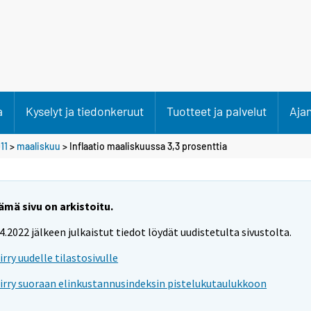
a
Kyselyt ja tiedonkeruut
Tuotteet ja palvelut
Aja
11
>
maaliskuu
> Inflaatio maaliskuussa 3,3 prosenttia
ämä sivu on arkistoitu.
.4.2022 jälkeen julkaistut tiedot löydät uudistetulta sivustolta.
iirry uudelle tilastosivulle
iirry suoraan elinkustannusindeksin pistelukutaulukkoon