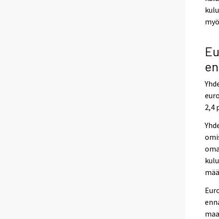
kulu
myö
Eu
en
Yhd
euro
2,4 
Yhd
omis
oma
kulu
määr
Euro
enna
maal