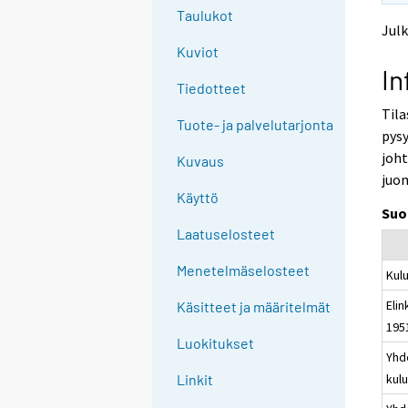
o
o
g
Taulukot
a
a
Julk
t
n
n
Kuviot
o
o
o
In
a
t
t
Tiedotteet
h
h
n
Tila
e
e
o
Tuote- ja palvelutarjonta
pysy
r
r
t
s
s
joht
Kuvaus
h
e
e
juom
e
r
r
Käyttö
v
v
r
Suo
i
i
s
Laatuselosteet
c
c
e
e
e
Menetelmäselosteet
Kul
r
.
.
v
Eli
Käsitteet ja määritelmät
i
195
c
Luokitukset
Yhd
e
kul
Linkit
.