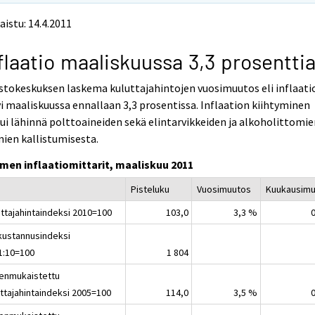
aistu: 14.4.2011
flaatio maaliskuussa 3,3 prosentti
stokeskuksen laskema kuluttajahintojen vuosimuutos eli inflaati
i maaliskuussa ennallaan 3,3 prosentissa. Inflaation kiihtyminen
ui lähinnä polttoaineiden sekä elintarvikkeiden ja alkoholittomi
ien kallistumisesta.
men inflaatiomittarit, maaliskuu 2011
Pisteluku
Vuosimuutos
Kuukausimu
uttajahintaindeksi 2010=100
103,0
3,3 %
nkustannusindeksi
1:10=100
1 804
enmukaistettu
uttajahintaindeksi 2005=100
114,0
3,5 %