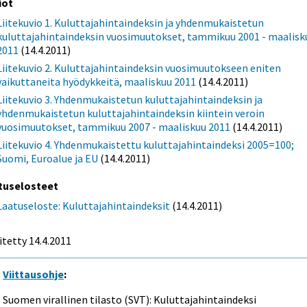
iot
Liitekuvio 1. Kuluttajahintaindeksin ja yhdenmukaistetun
kuluttajahintaindeksin vuosimuutokset, tammikuu 2001 - maalisk
2011
(14.4.2011)
Liitekuvio 2. Kuluttajahintaindeksin vuosimuutokseen eniten
vaikuttaneita hyödykkeitä, maaliskuu 2011
(14.4.2011)
Liitekuvio 3. Yhdenmukaistetun kuluttajahintaindeksin ja
yhdenmukaistetun kuluttajahintaindeksin kiintein veroin
vuosimuutokset, tammikuu 2007 - maaliskuu 2011
(14.4.2011)
Liitekuvio 4. Yhdenmukaistettu kuluttajahintaindeksi 2005=100;
Suomi, Euroalue ja EU
(14.4.2011)
tuselosteet
Laatuseloste: Kuluttajahintaindeksit
(14.4.2011)
itetty 14.4.2011
Viittausohje
:
Suomen virallinen tilasto (SVT): Kuluttajahintaindeksi