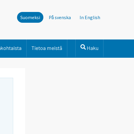
Suomeksi
På svenska
In English
nkohtaista
Tietoa meistä
Haku