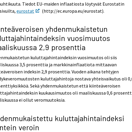
huhtikuuta. Tiedot EU-maiden inflaatiosta löytyvät Eurostatin
sivuilta,
eurostat
(http://ec.europa.eu/eurostat).
inteäveroisen yhdenmukaistetun
luttajahintaindeksin vuosimuutos
aliskuussa 2,9 prosenttia
nmukaistetun kuluttajahintaindeksin vuosimuutos oli siis
iskuussa 3,5 prosenttia ja markkinainflaatiota mittaavan
teäveroisen indeksin 2,9 prosenttia. Vuoden aikana tehtyjen
ykeveromuutosten kuluttajahintoja nostava yhteisvaikutus oli 0,
enttiyksikköä. Sekä yhdenmukaistetun että kiinteäveroisen
ttajahintaindeksin kuukausimuutos oli maaliskuussa 0,6 prosentt
iskuussa ei ollut veromuutoksia.
denmukaistettu kuluttajahintaindeksi
intein veroin