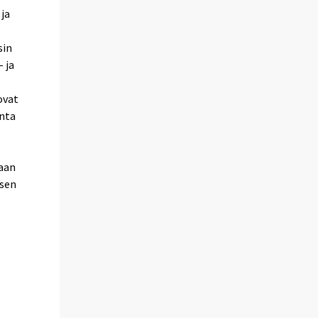
 ja
sin
 ja
ovat
anta
daan
isen