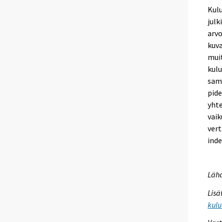
Kulu
julk
arvo
kuva
muit
kulu
sama
pid
yht
vai
vert
inde
Lähd
Lisä
kulu