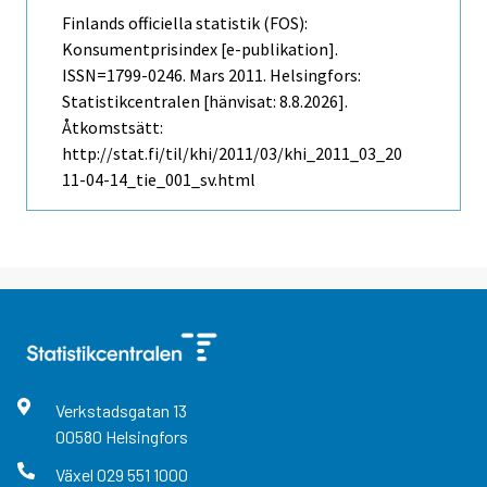
Finlands officiella statistik (FOS):
Konsumentprisindex [e-publikation].
ISSN=1799-0246.
Mars
2011. Helsingfors:
Statistikcentralen [hänvisat: 8.8.2026].
Åtkomstsätt:
http://stat.fi/til/khi/2011/03/khi_2011_03_20
11-04-14_tie_001_sv.html
Verkstadsgatan
13
00580
Helsingfors
Växel
029 551 1000