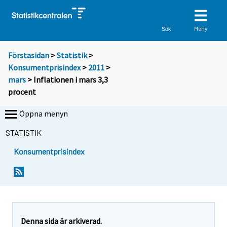
Meny
Sök
Förstasidan
>
Statistik
>
Konsumentprisindex
>
2011
>
mars
> Inflationen i mars 3,3
procent
Öppna menyn
STATISTIK
Konsumentprisindex
Y
Y
Y
o
o
o
u
u
u
a
a
a
r
r
r
e
e
Denna sida är arkiverad.