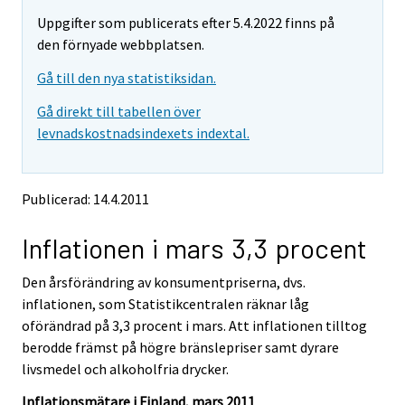
m
m
e
Uppgifter som publicerats efter 5.4.2022 finns på
o
o
m
v
v
den förnyade webbplatsen.
o
i
i
v
Gå till den nya statistiksidan.
n
n
i
g
g
Gå direkt till tabellen över
t
t
n
levnadskostnadsindexets indextal.
o
o
g
a
a
t
n
n
o
o
o
Publicerad: 14.4.2011
a
t
t
h
h
n
Inflationen i mars 3,3 procent
e
e
o
r
r
t
s
s
Den årsförändring av konsumentpriserna, dvs.
h
e
e
inflationen, som Statistikcentralen räknar låg
e
r
r
oförändrad på 3,3 procent i mars. Att inflationen tilltog
v
v
r
berodde främst på högre bränslepriser samt dyrare
i
i
s
livsmedel och alkoholfria drycker.
c
c
e
e
e
r
Inflationsmätare i Finland, mars 2011