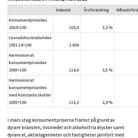
.
.
v
Indextal
Årsförändring
Månadsförä
i
Konsumentprisindex
c
2010=100
103,0
3,3 %
e
.
Levnadskostnadsindex
1951:10=100
1 804
Harmoniserat
konsumentprisindex
2005=100
114,0
3,5 %
Harmoniserat
konsumentprisindex
med konstanta skatter
2005=100
113,3
2,9 %
I mars steg konsumentpriserna främst på grund av
dyrare bränslen, livsmedel och alkoholfria drycker samt
dyrare el, aktielägenheter och fastigheter jämfört med