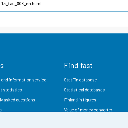
15_tau_003_en.html
us
Find fast
 and information service
StatFin database
t statistics
Statistical databases
ly asked questions
Finland in figures
a
Value of money converter
Future publications