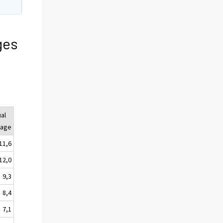
ges
al
rage
11,6
12,0
9,3
8,4
7,1