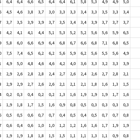
5
6,4
6,4
6,6
6,5
6,4
6,4
6,1
5,8
5,3
4,9
4,9
5,0
6
4,5
4,6
3,8
3,7
3,0
3,3
3,3
3,4
3,3
3,5
3,3
3,4
7
3,7
3,5
3,9
3,9
3,7
3,5
3,4
3,4
3,9
3,7
3,7
3,7
8
4,2
4,1
4,1
4,4
5,1
5,3
5,2
5,2
5,6
5,6
5,9
6,5
9
5,8
6,0
6,6
6,9
6,4
6,8
6,7
6,6
6,8
7,1
6,8
6,5
0
7,5
7,4
6,5
6,2
6,2
5,6
5,9
6,2
5,6
5,5
5,6
4,9
1
4,9
5,0
4,8
4,6
4,6
4,2
4,0
3,6
3,3
3,2
3,3
3,9
2
2,9
2,6
2,8
2,8
2,4
2,7
2,6
2,4
2,6
2,7
2,8
2,1
3
2,9
2,9
2,7
2,6
2,6
2,1
2,1
2,1
1,8
1,6
1,3
1,5
4
0,2
0,3
0,4
0,2
0,2
1,3
1,6
1,9
1,9
1,9
1,7
1,6
5
1,9
1,8
1,7
1,5
1,6
0,9
0,8
0,5
0,3
0,3
0,3
0,3
6
0,5
0,5
0,6
0,7
0,7
0,4
0,5
0,4
0,5
0,7
0,7
0,8
7
0,6
0,4
0,6
1,0
1,0
1,2
1,2
1,6
1,6
1,7
1,9
1,9
8
1,9
1,9
1,8
1,8
1,5
1,5
1,1
1,1
1,3
1,1
0,9
0,8