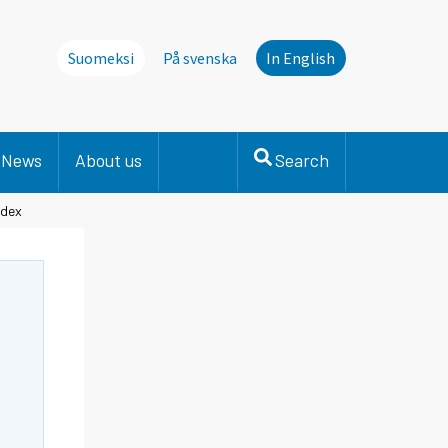
Suomeksi
På svenska
In English
News
About us
Search
ndex