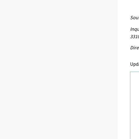
Sour
Inqu
331
Dire
Upd