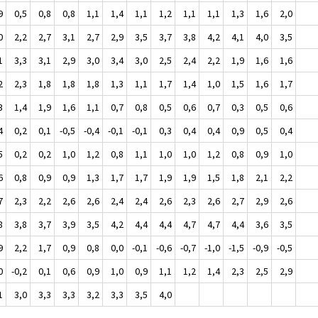
9
0,5
0,8
0,8
1,1
1,4
1,1
1,2
1,1
1,1
1,3
1,6
2,0
0
2,2
2,7
3,1
2,7
2,9
3,5
3,7
3,8
4,2
4,1
4,0
3,5
1
3,3
3,1
2,9
3,0
3,4
3,0
2,5
2,4
2,2
1,9
1,6
1,6
2
2,3
1,8
1,8
1,8
1,3
1,1
1,7
1,4
1,0
1,5
1,6
1,7
3
1,4
1,9
1,6
1,1
0,7
0,8
0,5
0,6
0,7
0,3
0,5
0,6
4
0,2
0,1
-0,5
-0,4
-0,1
-0,1
0,3
0,4
0,4
0,9
0,5
0,4
5
0,2
0,2
1,0
1,2
0,8
1,1
1,0
1,0
1,2
0,8
0,9
1,0
6
0,8
0,9
0,9
1,3
1,7
1,7
1,9
1,9
1,5
1,8
2,1
2,2
7
2,3
2,2
2,6
2,6
2,4
2,4
2,6
2,3
2,6
2,7
2,9
2,6
8
3,8
3,7
3,9
3,5
4,2
4,4
4,4
4,7
4,7
4,4
3,6
3,5
9
2,2
1,7
0,9
0,8
0,0
-0,1
-0,6
-0,7
-1,0
-1,5
-0,9
-0,5
0
-0,2
0,1
0,6
0,9
1,0
0,9
1,1
1,2
1,4
2,3
2,5
2,9
1
3,0
3,3
3,3
3,2
3,3
3,5
4,0