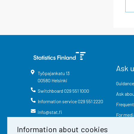
Ask 
Työpajankatu
13
00580
Helsinki
Guidance
Switchboard
029 551 1000
Ask abou
Information service
029 551 2220
Frequent
info@stat.fi
For medi
Information about cookies