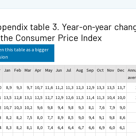
pendix table 3. Year-on-year chan
 the Consumer Price Index
n this table as a bigger
sion
r
Jan
Feb
Mar
Apr
May
Jun
Jul
Aug
Sep
Oct
Nov
Dec
Annu
ave
0
8,9
9,3
9,7
10,7
11,6
11,2
11,3
12,3
12,9
13,3
13,5
13,7
1
13,5
12,8
13,1
12,5
12,7
12,9
12,6
11,5
11,4
11,3
10,4
10,0
2
10,7
10,3
10,2
9,6
9,8
9,4
9,8
9,3
8,1
7,6
7,9
9,0
3
8,2
8,2
7,5
8,0
7,7
8,9
8,5
9,0
9,4
9,1
9,8
8,6
4
8,3
8,2
8,1
8,0
7,4
6,4
6,4
6,7
6,6
6,9
6,0
6,1