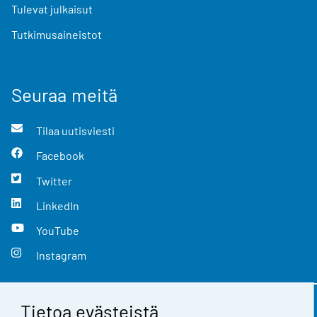
Tulevat julkaisut
Tutkimusaineistot
Seuraa meitä
Tilaa uutisviesti
Facebook
Twitter
LinkedIn
YouTube
Instagram
Tietoa evästeistä
Yhteystiedot