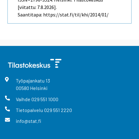
[viitattu: 7.8.2026].
Saantitapa: https://stat.fi/til/khi/2014/01/
Työpajankatu
13
00580
Helsinki
Vaihde
029 551 1000
Tietopalvelu
029 551 2220
info@stat.fi