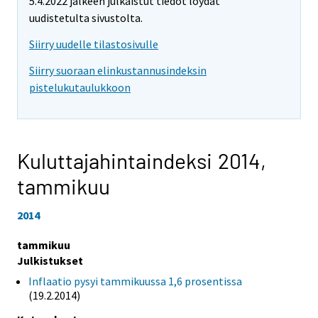
5.4.2022 jälkeen julkaistut tiedot löydät
uudistetulta sivustolta.
Siirry uudelle tilastosivulle
Siirry suoraan elinkustannusindeksin
pistelukutaulukkoon
Kuluttajahintaindeksi 2014,
tammikuu
2014
tammikuu
Julkistukset
Inflaatio pysyi tammikuussa 1,6 prosentissa
(19.2.2014)