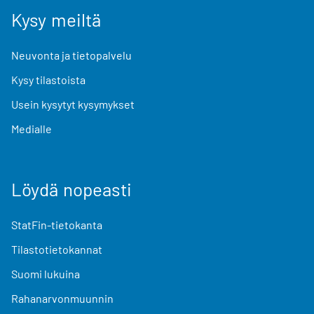
Kysy meiltä
Neuvonta ja tietopalvelu
Kysy tilastoista
Usein kysytyt kysymykset
Medialle
Löydä nopeasti
StatFin-tietokanta
Tilastotietokannat
Suomi lukuina
Rahanarvonmuunnin