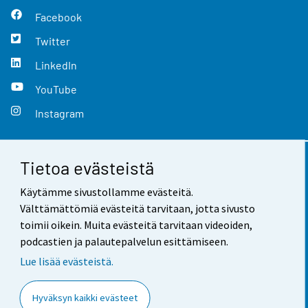
Facebook
Twitter
LinkedIn
YouTube
Instagram
Tietoa evästeistä
Yhteystiedot
Käytämme sivustollamme evästeitä.
Palaute
Välttämättömiä evästeitä tarvitaan, jotta sivusto
toimii oikein. Muita evästeitä tarvitaan videoiden,
Käyttöehdot
podcastien ja palautepalvelun esittämiseen.
Tietosuoja
Lue lisää evästeistä.
Saavutettavuus
Hyväksyn kaikki evästeet