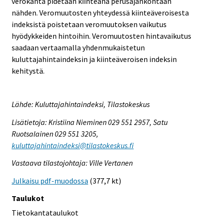
verokanta pidetään kiinteänä perusajankohtaan
nähden. Veromuutosten yhteydessä kiinteäveroisesta
indeksistä poistetaan veromuutoksen vaikutus
hyödykkeiden hintoihin. Veromuutosten hintavaikutus
saadaan vertaamalla yhdenmukaistetun
kuluttajahintaindeksin ja kiinteäveroisen indeksin
kehitystä.
Lähde: Kuluttajahintaindeksi, Tilastokeskus
Lisätietoja: Kristiina Nieminen 029 551 2957, Satu
Ruotsalainen 029 551 3205,
kuluttajahintaindeksi@tilastokeskus.fi
Vastaava tilastojohtaja: Ville Vertanen
Julkaisu pdf-muodossa
(377,7 kt)
Taulukot
Tietokantataulukot