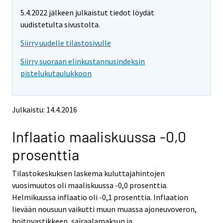
m
m
e
5.4.2022 jälkeen julkaistut tiedot löydät
o
o
m
v
v
uudistetulta sivustolta.
o
i
i
v
Siirry uudelle tilastosivulle
n
n
i
g
g
Siirry suoraan elinkustannusindeksin
t
t
n
pistelukutaulukkoon
o
o
g
a
a
t
n
n
o
o
o
Julkaistu: 14.4.2016
a
t
t
h
h
n
Inflaatio maaliskuussa -0,0
e
e
o
r
r
t
prosenttia
s
s
h
e
e
e
Tilastokeskuksen laskema kuluttajahintojen
r
r
v
v
r
vuosimuutos oli maaliskuussa -0,0 prosenttia.
i
i
s
Helmikuussa inflaatio oli -0,1 prosenttia. Inflaation
c
c
e
lievään nousuun vaikutti muun muassa ajoneuvoveron,
e
e
r
hoitovastikkeen, sairaalamaksun ja