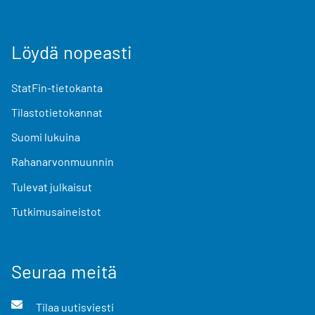
Löydä nopeasti
StatFin-tietokanta
Tilastotietokannat
Suomi lukuina
Rahanarvonmuunnin
Tulevat julkaisut
Tutkimusaineistot
Seuraa meitä
Tilaa uutisviesti