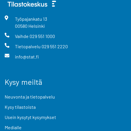
Työpajankatu
13
00580
Helsinki
Vaihde
029 551 1000
Tietopalvelu
029 551 2220
info@stat.fi
Kysy meiltä
Neuvonta ja tietopalvelu
Kysy tilastoista
Usein kysytyt kysymykset
Medialle