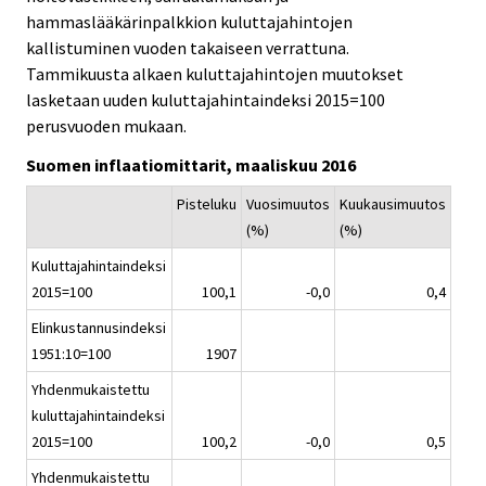
.
.
v
hammaslääkärinpalkkion kuluttajahintojen
i
kallistuminen vuoden takaiseen verrattuna.
c
Tammikuusta alkaen kuluttajahintojen muutokset
e
lasketaan uuden kuluttajahintaindeksi 2015=100
.
perusvuoden mukaan.
Suomen inflaatiomittarit, maaliskuu 2016
Pisteluku
Vuosimuutos
Kuukausimuutos
(%)
(%)
Kuluttajahintaindeksi
2015=100
100,1
-0,0
0,4
Elinkustannusindeksi
1951:10=100
1907
Yhdenmukaistettu
kuluttajahintaindeksi
2015=100
100,2
-0,0
0,5
Yhdenmukaistettu