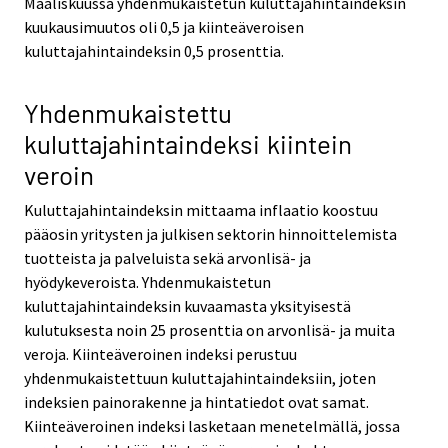
Maaliskuussa yhdenmukaistetun kuluttajahintaindeksin
kuukausimuutos oli 0,5 ja kiinteäveroisen
kuluttajahintaindeksin 0,5 prosenttia.
Yhdenmukaistettu
kuluttajahintaindeksi kiintein
veroin
Kuluttajahintaindeksin mittaama inflaatio koostuu
pääosin yritysten ja julkisen sektorin hinnoittelemista
tuotteista ja palveluista sekä arvonlisä- ja
hyödykeveroista. Yhdenmukaistetun
kuluttajahintaindeksin kuvaamasta yksityisestä
kulutuksesta noin 25 prosenttia on arvonlisä- ja muita
veroja. Kiinteäveroinen indeksi perustuu
yhdenmukaistettuun kuluttajahintaindeksiin, joten
indeksien painorakenne ja hintatiedot ovat samat.
Kiinteäveroinen indeksi lasketaan menetelmällä, jossa