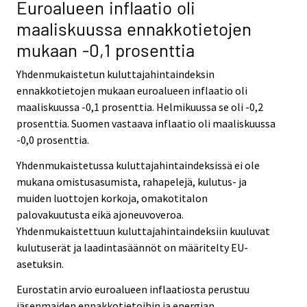
Euroalueen inflaatio oli
maaliskuussa ennakkotietojen
mukaan -0,1 prosenttia
Yhdenmukaistetun kuluttajahintaindeksin
ennakkotietojen mukaan euroalueen inflaatio oli
maaliskuussa -0,1 prosenttia. Helmikuussa se oli -0,2
prosenttia. Suomen vastaava inflaatio oli maaliskuussa
-0,0 prosenttia.
Yhdenmukaistetussa kuluttajahintaindeksissä ei ole
mukana omistusasumista, rahapelejä, kulutus- ja
muiden luottojen korkoja, omakotitalon
palovakuutusta eikä ajoneuvoveroa.
Yhdenmukaistettuun kuluttajahintaindeksiin kuuluvat
kulutuserät ja laadintasäännöt on määritelty EU-
asetuksin.
Eurostatin arvio euroalueen inflaatiosta perustuu
jäsenmaiden ennakkotietoihin ja energian