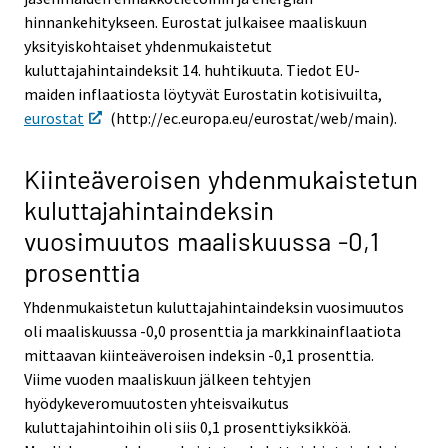
hinnankehitykseen. Eurostat julkaisee maaliskuun
yksityiskohtaiset yhdenmukaistetut
kuluttajahintaindeksit 14. huhtikuuta. Tiedot EU-
maiden inflaatiosta löytyvät Eurostatin kotisivuilta,
eurostat
(http://ec.europa.eu/eurostat/web/main).
Kiinteäveroisen yhdenmukaistetun
kuluttajahintaindeksin
vuosimuutos maaliskuussa -0,1
prosenttia
Yhdenmukaistetun kuluttajahintaindeksin vuosimuutos
oli maaliskuussa -0,0 prosenttia ja markkinainflaatiota
mittaavan kiinteäveroisen indeksin -0,1 prosenttia.
Viime vuoden maaliskuun jälkeen tehtyjen
hyödykeveromuutosten yhteisvaikutus
kuluttajahintoihin oli siis 0,1 prosenttiyksikköä.