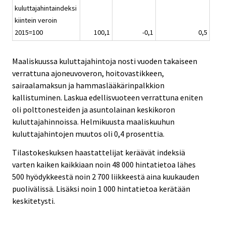
kuluttajahintaindeksi
kiintein veroin
2015=100
100,1
-0,1
0,5
Maaliskuussa kuluttajahintoja nosti vuoden takaiseen
verrattuna ajoneuvoveron, hoitovastikkeen,
sairaalamaksun ja hammaslääkärinpalkkion
kallistuminen. Laskua edellisvuoteen verrattuna eniten
oli polttonesteiden ja asuntolainan keskikoron
kuluttajahinnoissa. Helmikuusta maaliskuuhun
kuluttajahintojen muutos oli 0,4 prosenttia.
Tilastokeskuksen haastattelijat keräävät indeksiä
varten kaiken kaikkiaan noin 48 000 hintatietoa lähes
500 hyödykkeestä noin 2 700 liikkeestä aina kuukauden
puolivälissä. Lisäksi noin 1 000 hintatietoa kerätään
keskitetysti.