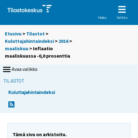
Valikko
Haku
Etusivu
>
Tilastot
>
Kuluttajahintaindeksi
>
2016
>
maaliskuu
> Inflaatio
maaliskuussa -0,0 prosenttia
Avaa valikko
TILASTOT
Kuluttajahintaindeksi
Y
Y
Y
o
o
o
u
u
u
a
a
a
r
r
r
e
e
Tämä sivu on arkistoitu.