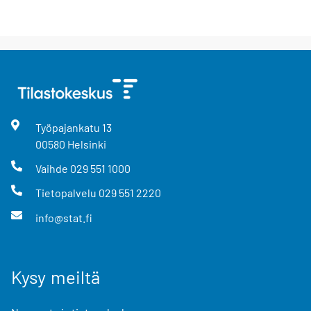
Työpajankatu
13
00580
Helsinki
Vaihde
029 551 1000
Tietopalvelu
029 551 2220
info@stat.fi
Kysy meiltä