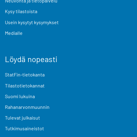
Neuvonta ja tietopalvelu
Kysy tilastoista
Usein kysytyt kysymykset
Medialle
Löydä nopeasti
StatFin-tietokanta
Tilastotietokannat
Suomi lukuina
Rahanarvonmuunnin
Tulevat julkaisut
Tutkimusaineistot