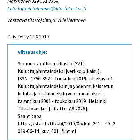
Markkanen 029 551 3358,
kuluttajahintaindeksi@tilastokeskus.fi
Vastaava tilastojohtaja: Ville Vertanen
Päivitetty 14.6.2019
Viittausohje
:
Suomen virallinen tilasto (SVT):
Kuluttajahintaindeksi [verkkojulkaisu].
ISSN=1796-3524.
Toukokuu
2019, Liitekuvio 1.
Kuluttajahintaindeksin ja yhdenmukaistetun
kuluttajahintaindeksin vuosimuutokset,
tammikuu 2001 - toukokuu 2019 . Helsinki:
Tilastokeskus [viitattu: 7.8.2026].
Saantitapa:
https://stat.fi/til/khi/2019/05/khi_2019_05_2
019-06-14_kuv_001_fi.html