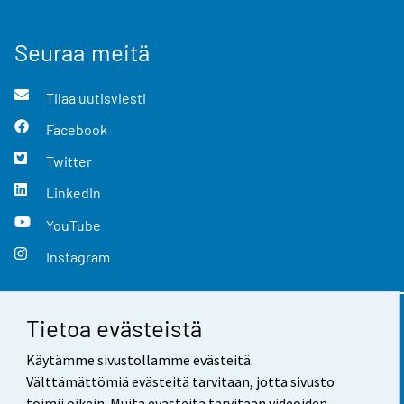
Seuraa meitä
Tilaa uutisviesti
Facebook
Twitter
LinkedIn
YouTube
Instagram
Tietoa evästeistä
Yhteystiedot
Käytämme sivustollamme evästeitä.
Palaute
Välttämättömiä evästeitä tarvitaan, jotta sivusto
toimii oikein. Muita evästeitä tarvitaan videoiden,