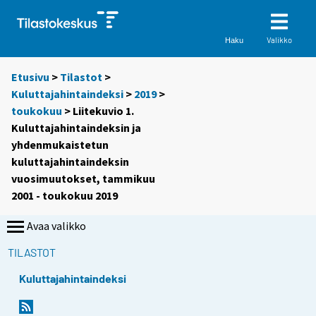
Valikko
Haku
Etusivu
>
Tilastot
>
Kuluttajahintaindeksi
>
2019
>
toukokuu
> Liitekuvio 1.
Kuluttajahintaindeksin ja
yhdenmukaistetun
kuluttajahintaindeksin
vuosimuutokset, tammikuu
2001 - toukokuu 2019
Avaa valikko
TILASTOT
Kuluttajahintaindeksi