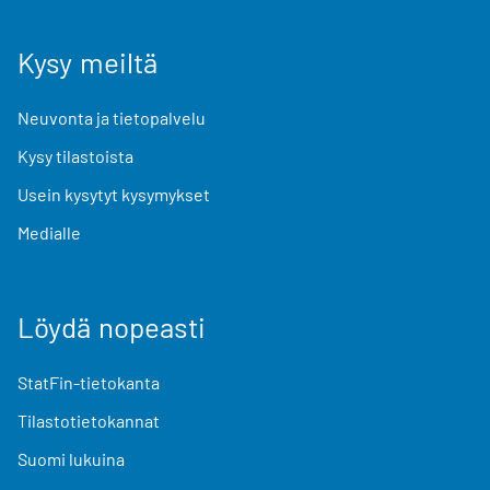
Kysy meiltä
Neuvonta ja tietopalvelu
Kysy tilastoista
Usein kysytyt kysymykset
Medialle
Löydä nopeasti
StatFin-tietokanta
Tilastotietokannat
Suomi lukuina