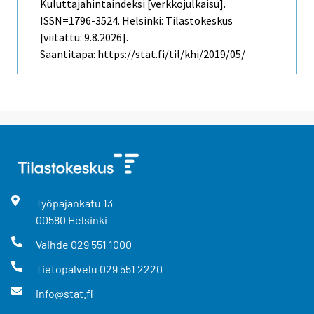
Kuluttajahintaindeksi [verkkojulkaisu].
ISSN=1796-3524. Helsinki: Tilastokeskus
[viitattu: 9.8.2026].
Saantitapa: https://stat.fi/til/khi/2019/05/
Työpajankatu
13
00580
Helsinki
Vaihde
029 551 1000
Tietopalvelu
029 551 2220
info@stat.fi