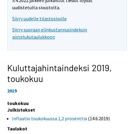
5.4.2022 jälkeen julkaistut tiedot löydät
uudistetulta sivustolta.
Siirry uudelle tilastosivulle
Siirry suoraan elinkustannusindeksin
pistelukutaulukkoon
Kuluttajahintaindeksi 2019,
toukokuu
2019
toukokuu
Julkistukset
Inflaatio toukokuussa 1,2 prosenttia
(14.6.2019)
Taulukot