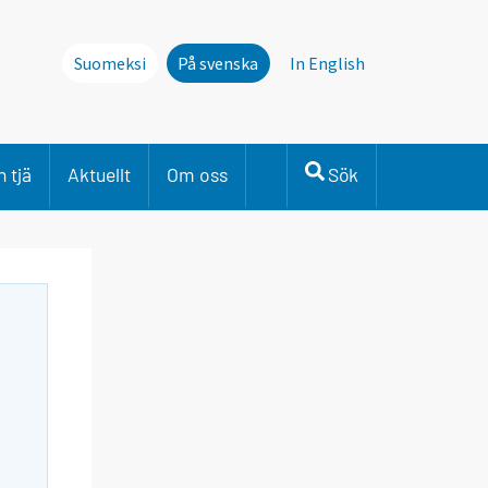
Suomeksi
På svenska
In English
 tjä
Aktuellt
Om oss
Sök