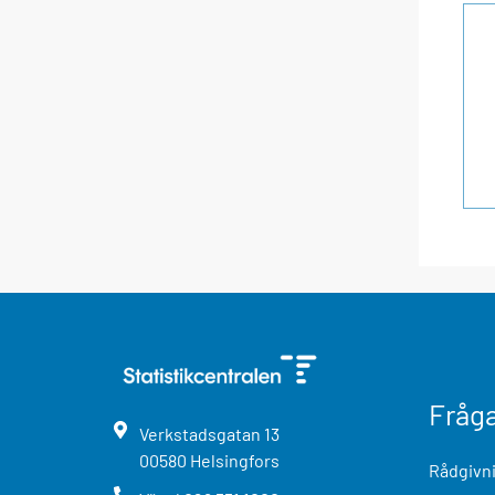
Fråg
Verkstadsgatan
13
00580
Helsingfors
Rådgivni