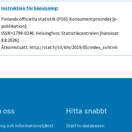
Instruktion för hänvisning
:
Finlands officiella statistik (FOS): Konsumentprisindex [e-
publikation].
ISSN=1799-0246. Helsingfors: Statistikcentralen [hänvisat:
8.8.2026].
Åtkomstsätt: http://stat.fi/til/khi/2019/05/index_sv.html
a oss
Hitta snabbt
ng och informationstjänst
StatFin-databasen