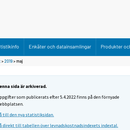
tistikinfo
Enkäter och datainsamlingar
Produkter och
x
>
2019
>
maj
enna sida är arkiverad.
ppgifter som publicerats efter 5.4.2022 finns på den förnyade
ebbplatsen.
å till den nya statistiksidan.
å direkt till tabellen över levnadskostnadsindexets indextal.