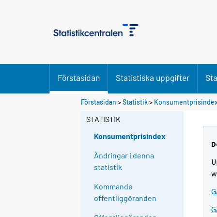
Förstasidan
Statistiska uppgifter
Sta
Förstasidan
>
Statistik
>
Konsumentprisinde
STATISTIK
Konsumentprisindex
D
Ändringar i denna
U
statistik
w
Kommande
G
offentliggöranden
G