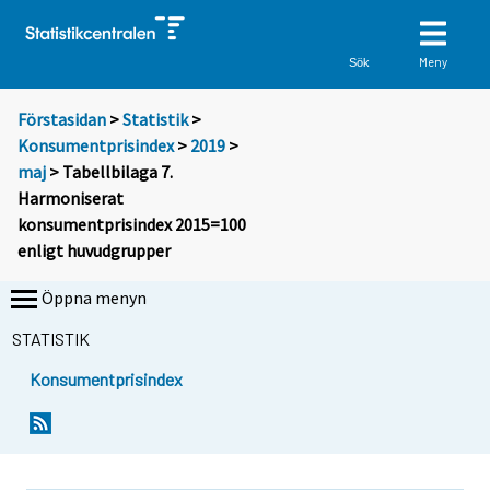
Meny
Sök
Förstasidan
>
Statistik
>
Konsumentprisindex
>
2019
>
maj
> Tabellbilaga 7.
Harmoniserat
konsumentprisindex 2015=100
enligt huvudgrupper
Öppna menyn
STATISTIK
Konsumentprisindex