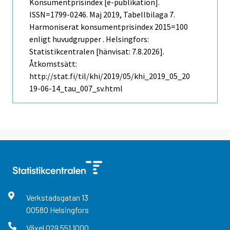
Konsumentprisindex [e-publikation].
ISSN=1799-0246.
Maj
2019, Tabellbilaga 7.
Harmoniserat konsumentprisindex 2015=100
enligt huvudgrupper . Helsingfors:
Statistikcentralen [hänvisat: 7.8.2026].
Åtkomstsätt:
http://stat.fi/til/khi/2019/05/khi_2019_05_20
19-06-14_tau_007_sv.html
Verkstadsgatan
13
00580
Helsingfors
Växel
029 551 1000