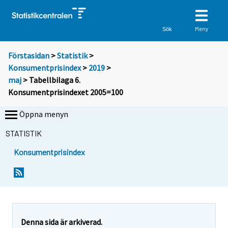
Meny
Sök
Förstasidan
>
Statistik
>
Konsumentprisindex
>
2019
>
maj
> Tabellbilaga 6.
Konsumentprisindexet 2005=100
Öppna menyn
STATISTIK
Konsumentprisindex
Denna sida är arkiverad.