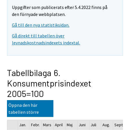
Uppgifter som publicerats efter 5.4.2022 finns på
den förnyade webbplatsen.
Gå till den nya statistiksidan.
Gå direkt till tabellen över
levnadskostnadsindexets indextal.
Tabellbilaga 6.
Konsumentprisindexet
2005=100
Öppna den här
tabellen större
Jan.
Febr.
Mars
April
Maj
Juni
Juli
Aug.
Sept.
Ok