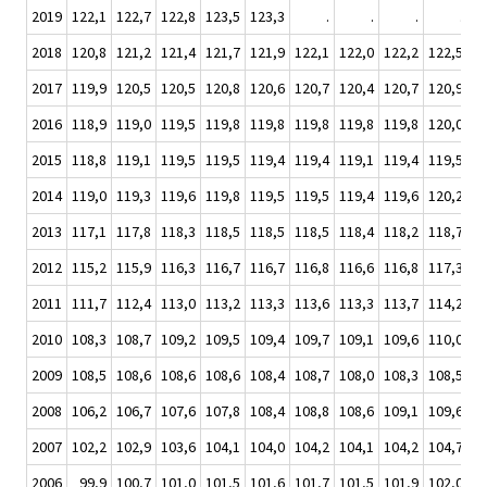
2019
122,1
122,7
122,8
123,5
123,3
.
.
.
.
2018
120,8
121,2
121,4
121,7
121,9
122,1
122,0
122,2
122,5
12
2017
119,9
120,5
120,5
120,8
120,6
120,7
120,4
120,7
120,9
12
2016
118,9
119,0
119,5
119,8
119,8
119,8
119,8
119,8
120,0
12
2015
118,8
119,1
119,5
119,5
119,4
119,4
119,1
119,4
119,5
11
2014
119,0
119,3
119,6
119,8
119,5
119,5
119,4
119,6
120,2
12
2013
117,1
117,8
118,3
118,5
118,5
118,5
118,4
118,2
118,7
11
2012
115,2
115,9
116,3
116,7
116,7
116,8
116,6
116,8
117,3
11
2011
111,7
112,4
113,0
113,2
113,3
113,6
113,3
113,7
114,2
11
2010
108,3
108,7
109,2
109,5
109,4
109,7
109,1
109,6
110,0
11
2009
108,5
108,6
108,6
108,6
108,4
108,7
108,0
108,3
108,5
10
2008
106,2
106,7
107,6
107,8
108,4
108,8
108,6
109,1
109,6
10
2007
102,2
102,9
103,6
104,1
104,0
104,2
104,1
104,2
104,7
10
2006
99,9
100,7
101,0
101,5
101,6
101,7
101,5
101,9
102,0
10