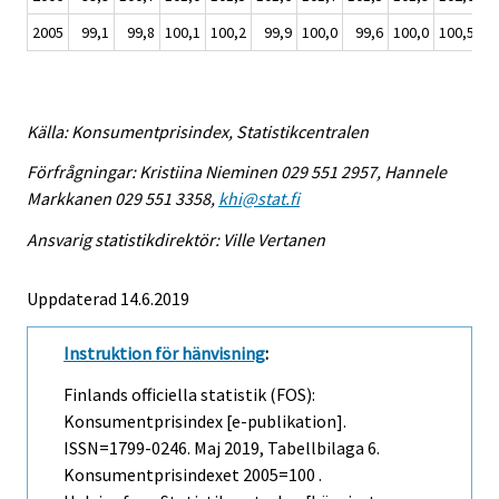
2005
99,1
99,8
100,1
100,2
99,9
100,0
99,6
100,0
100,5
10
Källa: Konsumentprisindex, Statistikcentralen
Förfrågningar: Kristiina Nieminen 029 551 2957, Hannele
Markkanen 029 551 3358,
khi@stat.fi
Ansvarig statistikdirektör: Ville Vertanen
Uppdaterad 14.6.2019
Instruktion för hänvisning
:
Finlands officiella statistik (FOS):
Konsumentprisindex [e-publikation].
ISSN=1799-0246.
Maj
2019, Tabellbilaga 6.
Konsumentprisindexet 2005=100 .