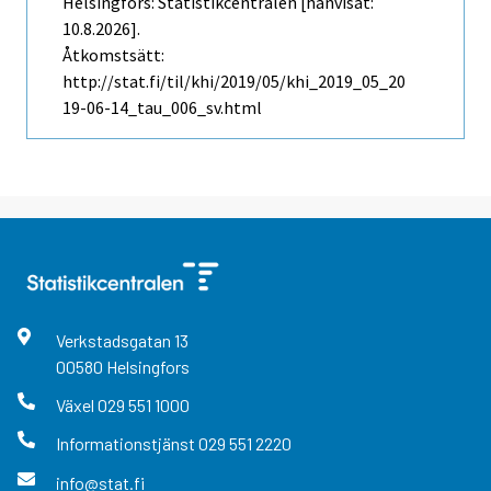
Helsingfors: Statistikcentralen [hänvisat:
10.8.2026].
Åtkomstsätt:
http://stat.fi/til/khi/2019/05/khi_2019_05_20
19-06-14_tau_006_sv.html
Verkstadsgatan
13
00580
Helsingfors
Växel
029 551 1000
Informationstjänst
029 551 2220
info@stat.fi