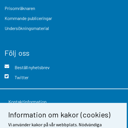
Prisomräknaren
Kommande publiceringar
Undersökningsmaterial
Följ oss
Beställ nyhetsbrev
Twitter
Kontaktinformation
Information om kakor (cookies)
Respons
Vi använder kakor på vår webbplats. Nödvändiga
Användarvillkor