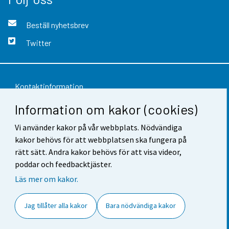
Beställ nyhetsbrev
Twitter
Kontaktinformation
Information om kakor (cookies)
Respons
Vi använder kakor på vår webbplats. Nödvändiga
Användarvillkor
kakor behövs för att webbplatsen ska fungera på
Dataskydd
rätt sätt. Andra kakor behövs för att visa videor,
poddar och feedbacktjäster.
Tillgänglighet
Läs mer om kakor.
Information om webbplatsen
Jag tillåter alla kakor
Bara nödvändiga kakor
Cookie-inställningar