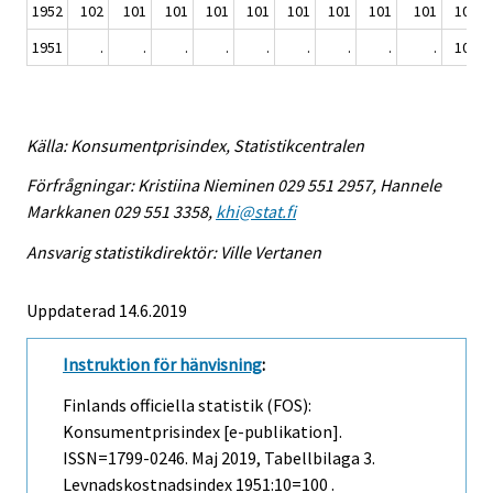
1952
102
101
101
101
101
101
101
101
101
102
1951
.
.
.
.
.
.
.
.
.
100
Källa: Konsumentprisindex, Statistikcentralen
Förfrågningar: Kristiina Nieminen 029 551 2957, Hannele
Markkanen 029 551 3358,
khi@stat.fi
Ansvarig statistikdirektör: Ville Vertanen
Uppdaterad 14.6.2019
Instruktion för hänvisning
:
Finlands officiella statistik (FOS):
Konsumentprisindex [e-publikation].
ISSN=1799-0246.
Maj
2019, Tabellbilaga 3.
Levnadskostnadsindex 1951:10=100 .