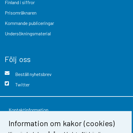
Finland i siffror
Prisomräknaren
Kommande publiceringar
Undersökningsmaterial
Följ oss
Beställ nyhetsbrev
Twitter
Kontaktinformation
Information om kakor (cookies)
Respons