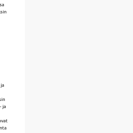
sa
ksin
 ja
sin
 ja
ovat
anta