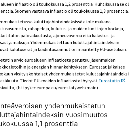
alueen inflaatio oli toukokuussa 1,2 prosenttia. Huhtikuussa se ol
enttia. Suomen vastaava inflaatio oli toukokuussa 1,3 prosenttia.
enmukaistetussa kuluttajahintaindeksissä ei ole mukana
tusasumista, rahapelejä, kulutus- ja muiden luottojen korkoja,
otitalon palovakuutusta, ajoneuvoveroa eikä kalastus- ja
sästysmaksuja. Yhdenmukaistettuun kuluttajahintaindeksiin
uvat kulutuserät ja laadintasäännöt on määritelty EU-asetuksin.
statin arvio euroalueen inflaatiosta perustuu jäsenmaiden
kkotietoihin ja energian hinnankehitykseen. Eurostat julkaisee
okuun yksityiskohtaiset yhdenmukaistetut kuluttajahintaindeksi
kesäkuuta. Tiedot EU-maiden inflaatiosta löytyvät
Eurostatin
sivuilta, (http://ec.europa.eu/eurostat/web/main).
inteäveroisen yhdenmukaistetun
luttajahintaindeksin vuosimuutos
ukokuussa 1,1 prosenttia