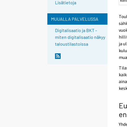
kiin
Lisätietoja
Touk
MUUALLA PALVELUSSA
sähk
vuok
Digitalisaatio ja BKT -
hill
miten digitalisaatio näkyy
ja 
taloustilastoissa
kulu
mua
Tila
kaik
aina
kesk
Eu
en
Yhd