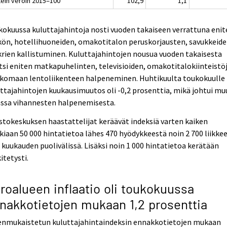
tein veroin 2015=100
102,9
1,1
okuussa kuluttajahintoja nosti vuoden takaiseen verrattuna enit
ön, hotellihuoneiden, omakotitalon peruskorjausten, savukkeide
rien kallistuminen. Kuluttajahintojen nousua vuoden takaisesta
itsi eniten matkapuhelinten, televisioiden, omakotitalokiinteistö
ulkomaan lentoliikenteen halpeneminen. Huhtikuulta toukokuulle
ttajahintojen kuukausimuutos oli -0,2 prosenttia, mikä johtui m
ssa vihannesten halpenemisesta.
stokeskuksen haastattelijat keräävät indeksiä varten kaiken
kiaan 50 000 hintatietoa lähes 470 hyödykkeestä noin 2 700 liikke
 kuukauden puolivälissä. Lisäksi noin 1 000 hintatietoa kerätään
itetysti.
roalueen inflaatio oli toukokuussa
nakkotietojen mukaan 1,2 prosenttia
enmukaistetun kuluttajahintaindeksin ennakkotietojen mukaan