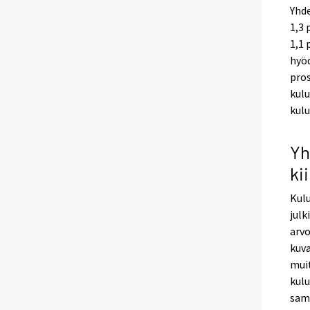
Yhd
1,3 
1,1 
hyöd
pro
kulu
kulu
Yh
ki
Kulu
julk
arvo
kuva
muit
kulu
sama