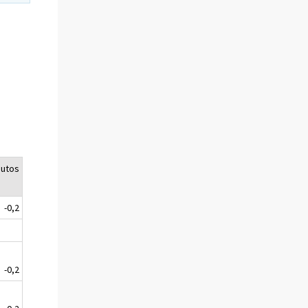
uutos
-0,2
-0,2