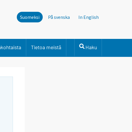
Suomeksi
På svenska
In English
nkohtaista
Tietoa meistä
Haku