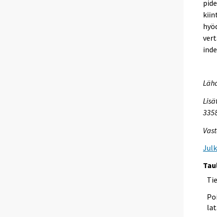
pid
kiin
hyö
vert
inde
Lähd
Lisä
335
Vast
Jul
Tau
Ti
Poi
lat