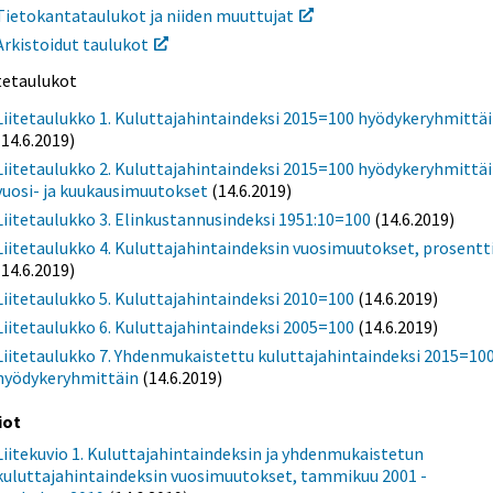
Tietokantataulukot ja niiden muuttujat
Arkistoidut taulukot
itetaulukot
Liitetaulukko 1. Kuluttajahintaindeksi 2015=100 hyödykeryhmittä
(14.6.2019)
Liitetaulukko 2. Kuluttajahintaindeksi 2015=100 hyödykeryhmittäi
vuosi- ja kuukausimuutokset
(14.6.2019)
Liitetaulukko 3. Elinkustannusindeksi 1951:10=100
(14.6.2019)
Liitetaulukko 4. Kuluttajahintaindeksin vuosimuutokset, prosentt
(14.6.2019)
Liitetaulukko 5. Kuluttajahintaindeksi 2010=100
(14.6.2019)
Liitetaulukko 6. Kuluttajahintaindeksi 2005=100
(14.6.2019)
Liitetaulukko 7. Yhdenmukaistettu kuluttajahintaindeksi 2015=10
hyödykeryhmittäin
(14.6.2019)
iot
Liitekuvio 1. Kuluttajahintaindeksin ja yhdenmukaistetun
kuluttajahintaindeksin vuosimuutokset, tammikuu 2001 -