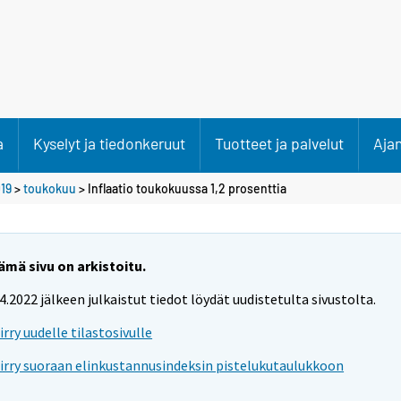
a
Kyselyt ja tiedonkeruut
Tuotteet ja palvelut
Aja
19
>
toukokuu
> Inflaatio toukokuussa 1,2 prosenttia
ämä sivu on arkistoitu.
.4.2022 jälkeen julkaistut tiedot löydät uudistetulta sivustolta.
iirry uudelle tilastosivulle
iirry suoraan elinkustannusindeksin pistelukutaulukkoon