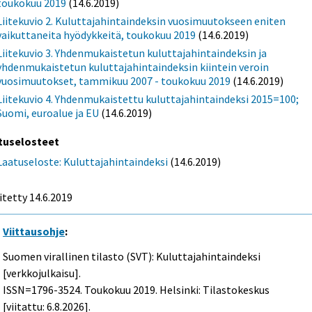
toukokuu 2019
(14.6.2019)
Liitekuvio 2. Kuluttajahintaindeksin vuosimuutokseen eniten
vaikuttaneita hyödykkeitä, toukokuu 2019
(14.6.2019)
Liitekuvio 3. Yhdenmukaistetun kuluttajahintaindeksin ja
yhdenmukaistetun kuluttajahintaindeksin kiintein veroin
vuosimuutokset, tammikuu 2007 - toukokuu 2019
(14.6.2019)
Liitekuvio 4. Yhdenmukaistettu kuluttajahintaindeksi 2015=100;
Suomi, euroalue ja EU
(14.6.2019)
tuselosteet
Laatuseloste: Kuluttajahintaindeksi
(14.6.2019)
itetty 14.6.2019
Viittausohje
:
Suomen virallinen tilasto (SVT): Kuluttajahintaindeksi
[verkkojulkaisu].
ISSN=1796-3524.
Toukokuu
2019. Helsinki: Tilastokeskus
[viitattu: 6.8.2026].