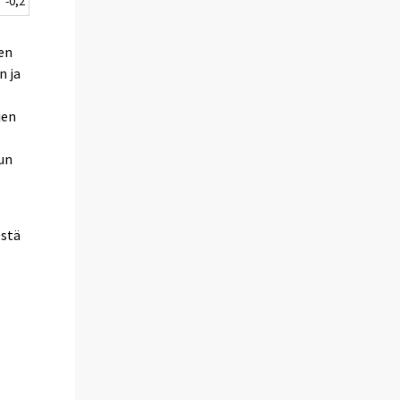
-0,2
en
n ja
jen
uun
estä