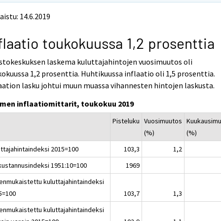
aistu: 14.6.2019
flaatio toukokuussa 1,2 prosenttia
stokeskuksen laskema kuluttajahintojen vuosimuutos oli
okuussa 1,2 prosenttia. Huhtikuussa inflaatio oli 1,5 prosenttia.
aation lasku johtui muun muassa vihannesten hintojen laskusta.
men inflaatiomittarit, toukokuu 2019
Pisteluku
Vuosimuutos
Kuukausim
(%)
(%)
uttajahintaindeksi 2015=100
103,3
1,2
nkustannusindeksi 1951:10=100
1969
enmukaistettu kuluttajahintaindeksi
5=100
103,7
1,3
enmukaistettu kuluttajahintaindeksi