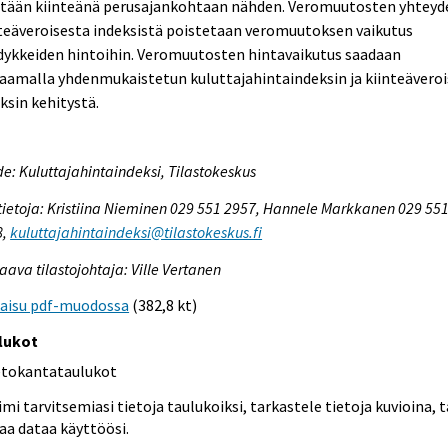
etään kiinteänä perusajankohtaan nähden. Veromuutosten yhteyd
teäveroisesta indeksistä poistetaan veromuutoksen vaikutus
dykkeiden hintoihin. Veromuutosten hintavaikutus saadaan
aamalla yhdenmukaistetun kuluttajahintaindeksin ja kiinteävero
ksin kehitystä.
e: Kuluttajahintaindeksi, Tilastokeskus
tietoja: Kristiina Nieminen 029 551 2957, Hannele Markkanen 029 55
8,
kuluttajahintaindeksi@tilastokeskus.fi
aava tilastojohtaja: Ville Vertanen
kaisu pdf-muodossa
(382,8 kt)
lukot
etokantataulukot
mi tarvitsemiasi tietoja taulukoiksi, tarkastele tietoja kuvioina, t
aa dataa käyttöösi.