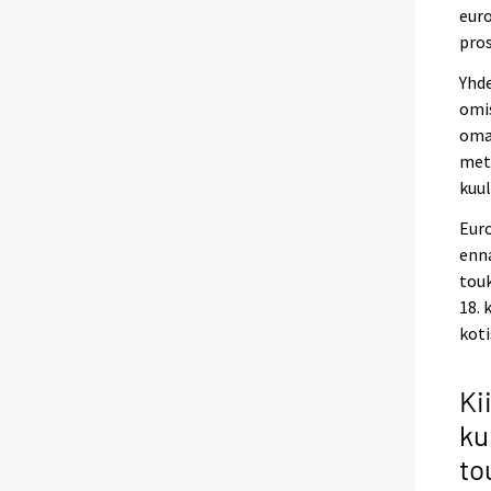
euro
pros
Yhd
omis
omak
met
kuul
Euro
enna
touk
18. 
koti
Ki
ku
to