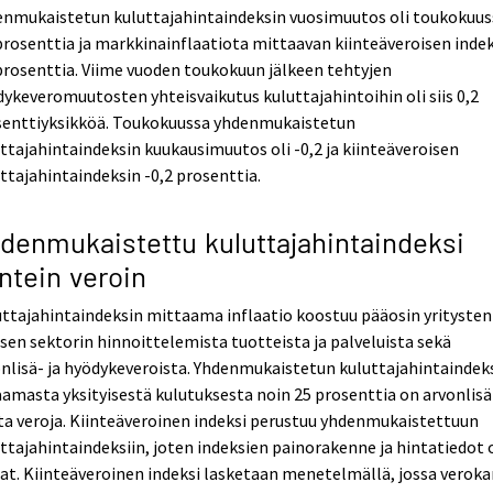
enmukaistetun kuluttajahintaindeksin vuosimuutos oli toukokuus
prosenttia ja markkinainflaatiota mittaavan kiinteäveroisen inde
prosenttia. Viime vuoden toukokuun jälkeen tehtyjen
ykeveromuutosten yhteisvaikutus kuluttajahintoihin oli siis 0,2
senttiyksikköä. Toukokuussa yhdenmukaistetun
ttajahintaindeksin kuukausimuutos oli -0,2 ja kiinteäveroisen
ttajahintaindeksin -0,2 prosenttia.
denmukaistettu kuluttajahintaindeksi
intein veroin
ttajahintaindeksin mittaama inflaatio koostuu pääosin yritysten
isen sektorin hinnoittelemista tuotteista ja palveluista sekä
nlisä- ja hyödykeveroista. Yhdenmukaistetun kuluttajahintaindek
amasta yksityisestä kulutuksesta noin 25 prosenttia on arvonlisä-
a veroja. Kiinteäveroinen indeksi perustuu yhdenmukaistettuun
ttajahintaindeksiin, joten indeksien painorakenne ja hintatiedot 
t. Kiinteäveroinen indeksi lasketaan menetelmällä, jossa verok