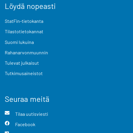
Löydä nopeasti
StatFin-tietokanta
Tilastotietokannat
Suomi lukuina
Rahanarvonmuunnin
Tulevat julkaisut
Tutkimusaineistot
Seuraa meitä
Tilaa uutisviesti
Facebook