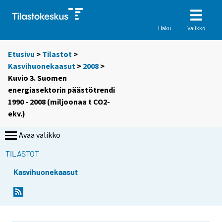
Valikko
Haku
Etusivu
>
Tilastot
>
Kasvihuonekaasut
>
2008
>
Kuvio 3. Suomen
energiasektorin päästötrendi
1990 - 2008 (miljoonaa t CO2-
ekv.)
Avaa valikko
TILASTOT
Kasvihuonekaasut