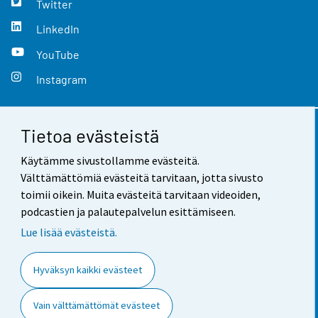
Twitter
LinkedIn
YouTube
Instagram
Tietoa evästeistä
Yhteystiedot
Käytämme sivustollamme evästeitä.
Palaute
Välttämättömiä evästeitä tarvitaan, jotta sivusto
toimii oikein. Muita evästeitä tarvitaan videoiden,
Käyttöehdot
podcastien ja palautepalvelun esittämiseen.
Tietosuoja
Lue lisää evästeistä.
Saavutettavuus
Hyväksyn kaikki evästeet
Tietoa sivustosta
Vain välttämättömät evästeet
Evästeasetukset