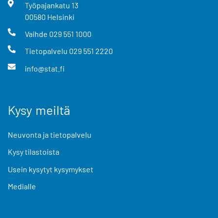
Työpajankatu
13
00580
Helsinki
Vaihde
029 551 1000
Tietopalvelu
029 551 2220
info@stat.fi
Kysy meiltä
Neuvonta ja tietopalvelu
Kysy tilastoista
Usein kysytyt kysymykset
Medialle