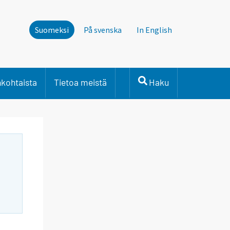
Suomeksi
På svenska
In English
nkohtaista
Tietoa meistä
Haku