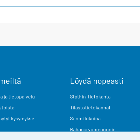
meiltä
Löydä nopeasti
 ja tietopalvelu
StatFin-tietokanta
stoista
Tilastotietokannat
sytyt kysymykset
Suomi lukuina
Rahanarvonmuunnin