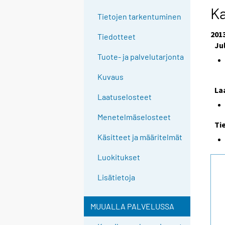
Ka
Tietojen tarkentuminen
201
Tiedotteet
Ju
Tuote- ja palvelutarjonta
Kuvaus
La
Laatuselosteet
Menetelmäselosteet
Ti
Käsitteet ja määritelmät
Luokitukset
Lisätietoja
MUUALLA PALVELUSSA