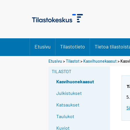
Etusivu
Tilastotieto
Tietoa tilastoist
Etusivu
>
Tilastot
>
Kasvihuonekaasut
> Kasv
TILASTOT
Kasvihuonekaasut
T
Julkistukset
5
Katsaukset
S
Taulukot
Kuviot