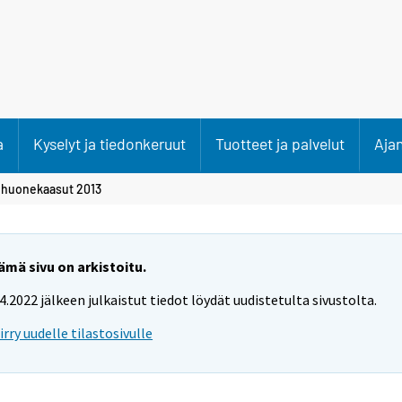
a
Kyselyt ja tiedonkeruut
Tuotteet ja palvelut
Aja
ihuonekaasut 2013
ämä sivu on arkistoitu.
.4.2022 jälkeen julkaistut tiedot löydät uudistetulta sivustolta.
iirry uudelle tilastosivulle