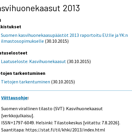
svihuonekaasut 2013
3
lkistukset
Suomen kasvihuonekaasupäästöt 2013 raportoitu EU:lle ja YK:n
ilmastosopimukselle
(30.10.2015)
atuselosteet
Laatuseloste: Kasvihuonekaasut
(30.10.2015)
etojen tarkentuminen
Tietojen tarkentuminen
(30.10.2015)
Viittausohje
:
Suomen virallinen tilasto (SVT): Kasvihuonekaasut
[verkkojulkaisu].
ISSN=1797-6049. Helsinki: Tilastokeskus [viitattu: 7.8.2026].
Saantitapa: https://stat.fi/til/khki/2013/index.html