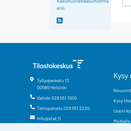
Kasvihuonekaasuinventa
ario
Kysy 
Työpajankatu
13
00580
Helsinki
Neuvonta
Vaihde
029 551 1000
Kysy tila
Tietopalvelu
029 551 2220
Usein ky
info@stat.fi
Medialle