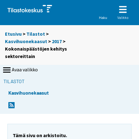
Valikko
Haku
Etusivu
>
Tilastot
>
Kasvihuonekaasut
>
2017
>
Kokonaispäästöjen kehitys
sektoreittain
Avaa valikko
TILASTOT
Kasvihuonekaasut
Y
Y
Y
o
o
o
u
u
u
a
a
a
r
r
r
Tämä sivu on arkistoitu.