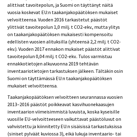
alittivat tavoitepolun, ja Suomi on täyttänyt näitä
vuosia koskevat EU:n taakanjakopäätöksen mukaiset
velvoitteensa. Vuoden 2016 tarkastetut päästöt
ylittivät tavoitepolun 1,0 milj. t CO2-ekv., mutta ylitys
on taakanjakopäätöksen mukaisesti kompensoitu
edellisten vuosien alituksilla (yhteensä 2,2 milj. t CO2-
ekv.). Vuoden 2017 ennakon mukaiset päästöt alittivat
tavoitepolun 0,04 milj. t CO2-ekv.. Tulos varmistuu
ennakkotietojen alkuvuonna 2019 tehtävän
inventaariotietojen tarkastuksen jälkeen. Tältäkin osin
Suomi on täyttämässä EU:n taakanjakopäätöksen
mukaiset velvoitteensa.
Taakanjakopäätöksen velvoitteen seurannassa vuosien
2013–2016 päästöt poikkeavat kasvihuonekaasujen
inventaarion viimeisimmistä luvuista, koska kyseisille
vuosille EU-velvoitteeseen vaikuttavat päästöluvut on
vahvistettu ja kiinnitetty EU:n sisäisissä tarkastuksissa
(siniset pylväät kuviossa 3), eikä lukuja inventaario- tai