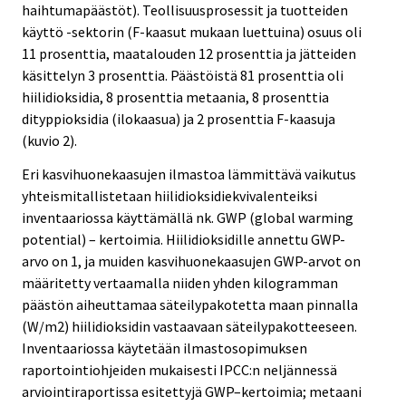
haihtumapäästöt). Teollisuusprosessit ja tuotteiden
käyttö -sektorin (F-kaasut mukaan luettuina) osuus oli
11 prosenttia, maatalouden 12 prosenttia ja jätteiden
käsittelyn 3 prosenttia. Päästöistä 81 prosenttia oli
hiilidioksidia, 8 prosenttia metaania, 8 prosenttia
dityppioksidia (ilokaasua) ja 2 prosenttia F-kaasuja
(kuvio 2).
Eri kasvihuonekaasujen ilmastoa lämmittävä vaikutus
yhteismitallistetaan hiilidioksidiekvivalenteiksi
inventaariossa käyttämällä nk. GWP (global warming
potential) – kertoimia. Hiilidioksidille annettu GWP-
arvo on 1, ja muiden kasvihuonekaasujen GWP-arvot on
määritetty vertaamalla niiden yhden kilogramman
päästön aiheuttamaa säteilypakotetta maan pinnalla
(W/m2) hiilidioksidin vastaavaan säteilypakotteeseen.
Inventaariossa käytetään ilmastosopimuksen
raportointiohjeiden mukaisesti IPCC:n neljännessä
arviointiraportissa esitettyjä GWP–kertoimia; metaani