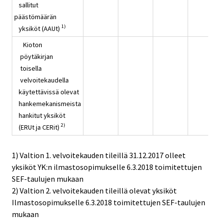
sallitut
päästömäärän
1)
yksiköt (AAUt)
Kioton
pöytäkirjan
toisella
velvoitekaudella
käytettävissä olevat
hankemekanismeista
hankitut yksiköt
2)
(ERUt ja CERit)
1) Valtion 1. velvoitekauden tileillä 31.12.2017 olleet
yksiköt YK:n ilmastosopimukselle 6.3.2018 toimitettujen
SEF-taulujen mukaan
2) Valtion 2. velvoitekauden tileillä olevat yksiköt
Ilmastosopimukselle 6.3.2018 toimitettujen SEF-taulujen
mukaan