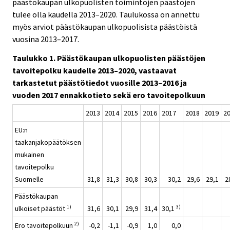
päästökaupan ulkopuolisten toimintojen päästöjen
tulee olla kaudella 2013–2020. Taulukossa on annettu
myös arviot päästökaupan ulkopuolisista päästöistä
vuosina 2013–2017.
Taulukko 1. Päästökaupan ulkopuolisten päästöjen
tavoitepolku kaudelle 2013–2020, vastaavat
tarkastetut päästötiedot vuosille 2013–2016 ja
vuoden 2017 ennakkotieto sekä ero tavoitepolkuun
2013
2014
2015
2016
2017
2018
2019
2
EU:n
taakanjakopäätöksen
mukainen
tavoitepolku
Suomelle
31,8
31,3
30,8
30,3
30,2
29,6
29,1
2
Päästökaupan
1)
3)
ulkoiset päästöt
31,6
30,1
29,9
31,4
30,1
2)
Ero tavoitepolkuun
-0,2
-1,1
-0,9
1,0
0,0