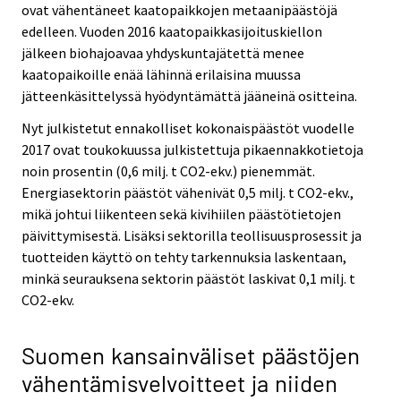
ovat vähentäneet kaatopaikkojen metaanipäästöjä
edelleen. Vuoden 2016 kaatopaikkasijoituskiellon
jälkeen biohajoavaa yhdyskuntajätettä menee
kaatopaikoille enää lähinnä erilaisina muussa
jätteenkäsittelyssä hyödyntämättä jääneinä ositteina.
Nyt julkistetut ennakolliset kokonaispäästöt vuodelle
2017 ovat toukokuussa julkistettuja pikaennakkotietoja
noin prosentin (0,6 milj. t CO2-ekv.) pienemmät.
Energiasektorin päästöt vähenivät 0,5 milj. t CO2-ekv.,
mikä johtui liikenteen sekä kivihiilen päästötietojen
päivittymisestä. Lisäksi sektorilla teollisuusprosessit ja
tuotteiden käyttö on tehty tarkennuksia laskentaan,
minkä seurauksena sektorin päästöt laskivat 0,1 milj. t
CO2-ekv.
Suomen kansainväliset päästöjen
vähentämisvelvoitteet ja niiden