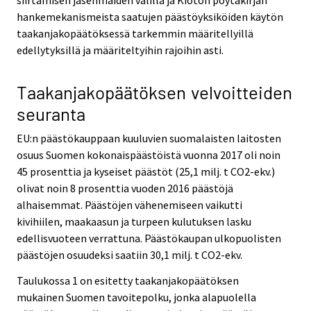
hankemekanismeista saatujen päästöyksiköiden käytön
taakanjakopäätöksessä tarkemmin määritellyillä
edellytyksillä ja määriteltyihin rajoihin asti.
Taakanjakopäätöksen velvoitteiden
seuranta
EU:n päästökauppaan kuuluvien suomalaisten laitosten
osuus Suomen kokonaispäästöistä vuonna 2017 oli noin
45 prosenttia ja kyseiset päästöt (25,1 milj. t CO2-ekv.)
olivat noin 8 prosenttia vuoden 2016 päästöjä
alhaisemmat. Päästöjen vähenemiseen vaikutti
kivihiilen, maakaasun ja turpeen kulutuksen lasku
edellisvuoteen verrattuna. Päästökaupan ulkopuolisten
päästöjen osuudeksi saatiin 30,1 milj. t CO2-ekv.
Taulukossa 1 on esitetty taakanjakopäätöksen
mukainen Suomen tavoitepolku, jonka alapuolella