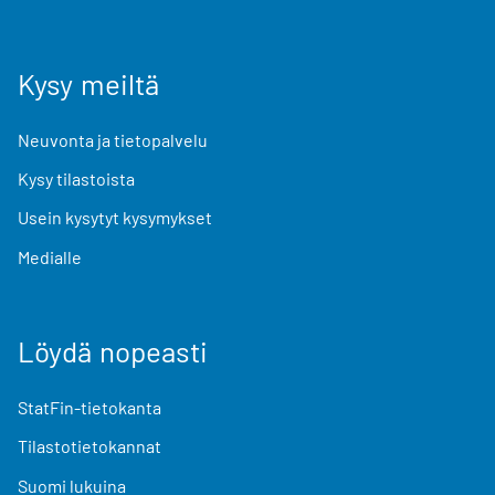
Kysy meiltä
Neuvonta ja tietopalvelu
Kysy tilastoista
Usein kysytyt kysymykset
Medialle
Löydä nopeasti
StatFin-tietokanta
Tilastotietokannat
Suomi lukuina