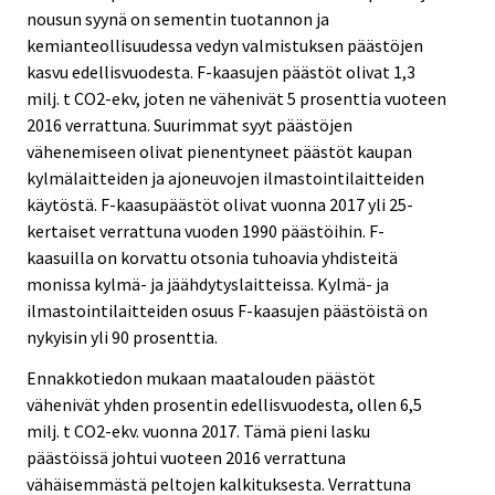
nousun syynä on sementin tuotannon ja
kemianteollisuudessa vedyn valmistuksen päästöjen
kasvu edellisvuodesta. F-kaasujen päästöt olivat 1,3
milj. t CO2-ekv, joten ne vähenivät 5 prosenttia vuoteen
2016 verrattuna. Suurimmat syyt päästöjen
vähenemiseen olivat pienentyneet päästöt kaupan
kylmälaitteiden ja ajoneuvojen ilmastointilaitteiden
käytöstä. F-kaasupäästöt olivat vuonna 2017 yli 25-
kertaiset verrattuna vuoden 1990 päästöihin. F-
kaasuilla on korvattu otsonia tuhoavia yhdisteitä
monissa kylmä- ja jäähdytyslaitteissa. Kylmä- ja
ilmastointilaitteiden osuus F-kaasujen päästöistä on
nykyisin yli 90 prosenttia.
Ennakkotiedon mukaan maatalouden päästöt
vähenivät yhden prosentin edellisvuodesta, ollen 6,5
milj. t CO2-ekv. vuonna 2017. Tämä pieni lasku
päästöissä johtui vuoteen 2016 verrattuna
vähäisemmästä peltojen kalkituksesta. Verrattuna