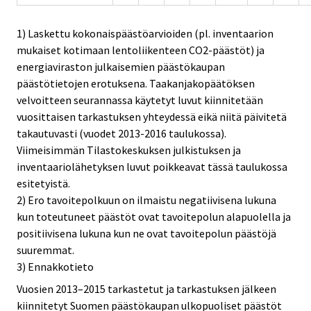
1) Laskettu kokonaispäästöarvioiden (pl. inventaarion
mukaiset kotimaan lentoliikenteen CO2-päästöt) ja
energiaviraston julkaisemien päästökaupan
päästötietojen erotuksena. Taakanjakopäätöksen
velvoitteen seurannassa käytetyt luvut kiinnitetään
vuosittaisen tarkastuksen yhteydessä eikä niitä päivitetä
takautuvasti (vuodet 2013-2016 taulukossa).
Viimeisimmän Tilastokeskuksen julkistuksen ja
inventaariolähetyksen luvut poikkeavat tässä taulukossa
esitetyistä.
2) Ero tavoitepolkuun on ilmaistu negatiivisena lukuna
kun toteutuneet päästöt ovat tavoitepolun alapuolella ja
positiivisena lukuna kun ne ovat tavoitepolun päästöjä
suuremmat.
3) Ennakkotieto
Vuosien 2013–2015 tarkastetut ja tarkastuksen jälkeen
kiinnitetyt Suomen päästökaupan ulkopuoliset päästöt