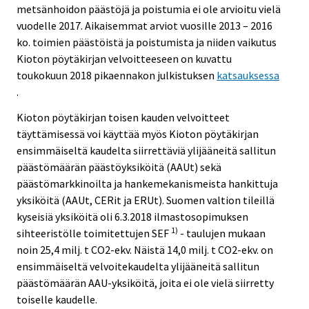
metsänhoidon päästöjä ja poistumia ei ole arvioitu vielä
vuodelle 2017. Aikaisemmat arviot vuosille 2013 – 2016
ko. toimien päästöistä ja poistumista ja niiden vaikutus
Kioton pöytäkirjan velvoitteeseen on kuvattu
toukokuun 2018 pikaennakon julkistuksen
katsauksessa
.
Kioton pöytäkirjan toisen kauden velvoitteet
täyttämisessä voi käyttää myös Kioton pöytäkirjan
ensimmäiseltä kaudelta siirrettäviä ylijääneitä sallitun
päästömäärän päästöyksiköitä (AAUt) sekä
päästömarkkinoilta ja hankemekanismeista hankittuja
yksiköitä (AAUt, CERit ja ERUt). Suomen valtion tileillä
kyseisiä yksiköitä oli 6.3.2018 ilmastosopimuksen
1)
sihteeristölle toimitettujen SEF
- taulujen mukaan
noin 25,4 milj. t CO2-ekv. Näistä 14,0 milj. t CO2-ekv. on
ensimmäiseltä velvoitekaudelta ylijääneitä sallitun
päästömäärän AAU-yksiköitä, joita ei ole vielä siirretty
toiselle kaudelle.