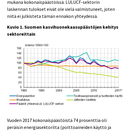
mukana kokonaispäästöissä. LULUCF-sektorin
v
v
v
laskennan tulokset eivät ole vielä valmistuneet, joten
i
i
i
niitä ei julkisteta tämän ennakon yhteydessä.
c
c
c
e
e
e
Kuvio 1. Suomen kasvihuonekaasupäästöjen kehitys
.
.
.
sektoreittain
Vuoden 2017 kokonaispäästöistä 74 prosenttia oli
peräisin energiasektorilta (polttoaineiden käyttö ja