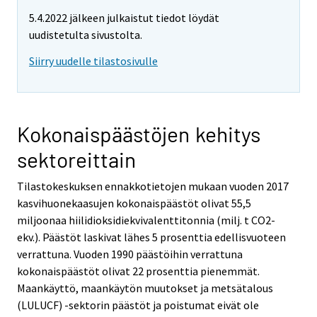
e
e
e
5.4.2022 jälkeen julkaistut tiedot löydät
m
m
m
uudistetulta sivustolta.
o
o
o
v
v
v
Siirry uudelle tilastosivulle
i
i
i
n
n
n
g
g
g
t
t
t
Kokonaispäästöjen kehitys
o
o
o
sektoreittain
a
a
a
n
n
n
Tilastokeskuksen ennakkotietojen mukaan vuoden 2017
o
o
o
kasvihuonekaasujen kokonaispäästöt olivat 55,5
t
t
t
miljoonaa hiilidioksidiekvivalenttitonnia (milj. t CO2-
h
h
h
ekv.). Päästöt laskivat lähes 5 prosenttia edellisvuoteen
e
e
e
verrattuna. Vuoden 1990 päästöihin verrattuna
r
r
r
kokonaispäästöt olivat 22 prosenttia pienemmät.
s
s
s
Maankäyttö, maankäytön muutokset ja metsätalous
e
e
e
(LULUCF) -sektorin päästöt ja poistumat eivät ole
r
r
r