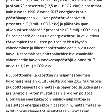
ja olivat 23 prosenttia (12,5 milj. t CO2-ekv.) pienemmät
kuin vuonna 1990. Vuonna 2017 energiasektorin
päästökauppaan kuuluvat päästöt vähenivät 8
prosenttia (1,9 milj. t CO2-ekv.) ja päästökaupan
ulkopuoliset päästöt 2 prosenttia (0,5 milj. t CO2-ekv.).
Eniten päästöjen laskuun energiasektorilla vaikuttivat
tärkeimpien fossiilisten polttoaineiden käytön
väheneminen ja liikennepolttoaineiden bio-osuuden
kasvu. Nestemäisten polttoaineiden bio-osuuksilla
vähennettiin kasvihuonekaasupäästöjä vuonna 2017
arviolta 1,2 milj. t CO2-ekv.
Puupolttoaineilla katettiin yli neljännes Suomen
kokonaisenergian kulutuksesta vuonna 2017. Suurin osa
puupolttoaineista on metsä- ja paperiteollisuuden jäte-
ja sivuvirtoja, kuten mustalipeän ja kuoren polttoa.
Biomassan energiakäytön hiilidioksidipäästöjä ei
sisällytetä energiasektorin päästöihin, mutta metaani-
ja dityppioksidipäästöt sisällytetään. Biomassan