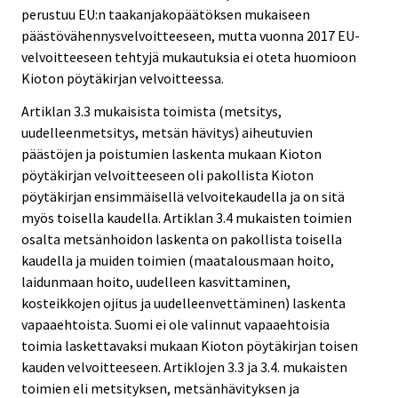
perustuu EU:n taakanjakopäätöksen mukaiseen
päästövähennysvelvoitteeseen, mutta vuonna 2017 EU-
velvoitteeseen tehtyjä mukautuksia ei oteta huomioon
Kioton pöytäkirjan velvoitteessa.
Artiklan 3.3 mukaisista toimista (metsitys,
uudelleenmetsitys, metsän hävitys) aiheutuvien
päästöjen ja poistumien laskenta mukaan Kioton
pöytäkirjan velvoitteeseen oli pakollista Kioton
pöytäkirjan ensimmäisellä velvoitekaudella ja on sitä
myös toisella kaudella. Artiklan 3.4 mukaisten toimien
osalta metsänhoidon laskenta on pakollista toisella
kaudella ja muiden toimien (maatalousmaan hoito,
laidunmaan hoito, uudelleen kasvittaminen,
kosteikkojen ojitus ja uudelleenvettäminen) laskenta
vapaaehtoista. Suomi ei ole valinnut vapaaehtoisia
toimia laskettavaksi mukaan Kioton pöytäkirjan toisen
kauden velvoitteeseen. Artiklojen 3.3 ja 3.4. mukaisten
toimien eli metsityksen, metsänhävityksen ja