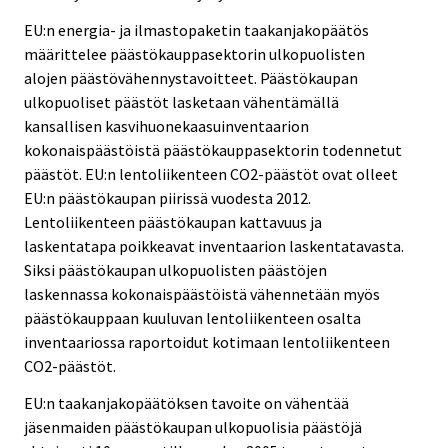
EU:n energia- ja ilmastopaketin taakanjakopäätös
määrittelee päästökauppasektorin ulkopuolisten
alojen päästövähennystavoitteet. Päästökaupan
ulkopuoliset päästöt lasketaan vähentämällä
kansallisen kasvihuonekaasuinventaarion
kokonaispäästöistä päästökauppasektorin todennetut
päästöt. EU:n lentoliikenteen CO2-päästöt ovat olleet
EU:n päästökaupan piirissä vuodesta 2012.
Lentoliikenteen päästökaupan kattavuus ja
laskentatapa poikkeavat inventaarion laskentatavasta.
Siksi päästökaupan ulkopuolisten päästöjen
laskennassa kokonaispäästöistä vähennetään myös
päästökauppaan kuuluvan lentoliikenteen osalta
inventaariossa raportoidut kotimaan lentoliikenteen
CO2-päästöt.
EU:n taakanjakopäätöksen tavoite on vähentää
jäsenmaiden päästökaupan ulkopuolisia päästöjä