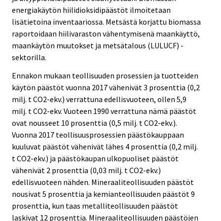
energiakäytön hiilidioksidipäästöt ilmoitetaan
lisätietoina inventaariossa. Metsästä korjattu biomassa
raportoidaan hiilivaraston vähentymisenä maankäyttö,
maankäytön muutokset ja metsätalous (LULUCF) -
sektorilla.
Ennakon mukaan teollisuuden prosessien ja tuotteiden
käytön päästöt vuonna 2017 vähenivät 3 prosenttia (0,2
milj. t CO2-ekv.) verrattuna edellisvuoteen, ollen 5,9
milj. t CO2-ekv. Vuoteen 1990 verrattuna nämä päästöt
ovat nousseet 10 prosenttia (0,5 milj. t CO2-ekv.).
Vuonna 2017 teollisuusprosessien päästökauppaan
kuuluvat päästöt vähenivät lähes 4 prosenttia (0,2 milj.
t CO2-ekv.) ja päästökaupan ulkopuoliset päästöt
vähenivät 2 prosenttia (0,03 milj. t CO2-ekv.)
edellisvuoteen nähden. Mineraaliteollisuuden päästöt
nousivat 5 prosenttia ja kemianteollisuuden päästöt 9
prosenttia, kun taas metalliteollisuuden päästöt
laskivat 12 prosenttia. Mineraaliteollisuuden päästöjen