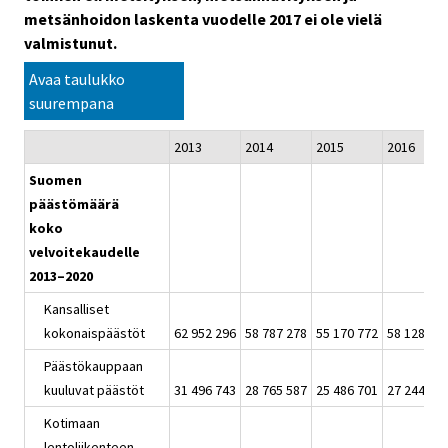
metsänhoidon laskenta vuodelle 2017 ei ole vielä
valmistunut.
Avaa taulukko
suurempana
2013
2014
2015
2016
Suomen
päästömäärä
koko
velvoitekaudelle
2013–2020
Kansalliset
kokonaispäästöt
62 952 296
58 787 278
55 170 772
58 128 85
Päästökauppaan
kuuluvat päästöt
31 496 743
28 765 587
25 486 701
27 244 81
Kotimaan
lentoliikenteen