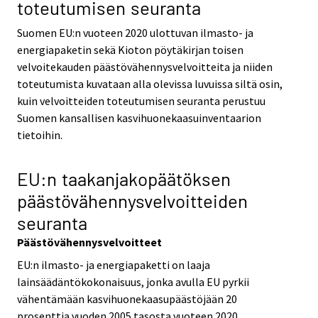
toteutumisen seuranta
Suomen EU:n vuoteen 2020 ulottuvan ilmasto- ja
energiapaketin sekä Kioton pöytäkirjan toisen
velvoitekauden päästövähennysvelvoitteita ja niiden
toteutumista kuvataan alla olevissa luvuissa siltä osin,
kuin velvoitteiden toteutumisen seuranta perustuu
Suomen kansallisen kasvihuonekaasuinventaarion
tietoihin.
EU:n taakanjakopäätöksen
päästövähennysvelvoitteiden
seuranta
Päästövähennysvelvoitteet
EU:n ilmasto- ja energiapaketti on laaja
lainsäädäntökokonaisuus, jonka avulla EU pyrkii
vähentämään kasvihuonekaasupäästöjään 20
prosenttia vuoden 2005 tasosta vuoteen 2020