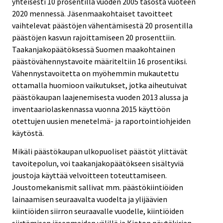
yhteisesti 10 prosentilla vuoden 2005 tasosta vuoteen
2020 mennessä. Jäsenmaakohtaiset tavoitteet
vaihtelevat päästöjen vähentämisestä 20 prosentilla
päästöjen kasvun rajoittamiseen 20 prosenttiin.
Taakanjakopäätöksessä Suomen maakohtainen
päästövähennystavoite määriteltiin 16 prosentiksi.
Vähennystavoitetta on myöhemmin mukautettu
ottamalla huomioon vaikutukset, jotka aiheutuivat
päästökaupan laajenemisesta vuoden 2013 alussa ja
inventaariolaskennassa vuonna 2015 käyttöön
otettujen uusien menetelmä- ja raportointiohjeiden
käytöstä.
Mikäli päästökaupan ulkopuoliset päästöt ylittävät
tavoitepolun, voi taakanjakopäätökseen sisältyviä
joustoja käyttää velvoitteen toteuttamiseen.
Joustomekanismit sallivat mm. päästökiintiöiden
lainaamisen seuraavalta vuodelta ja ylijäävien
kiintiöiden siirron seuraavalle vuodelle, kiintiöiden
siirtämisen jäsenmaiden välillä ja Kioton pöytäkirjan