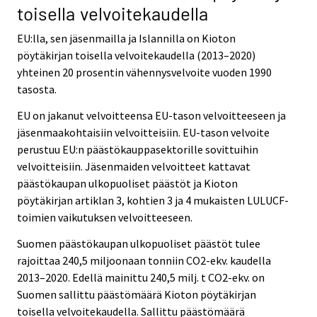
toisella velvoitekaudella
EU:lla, sen jäsenmailla ja Islannilla on Kioton
pöytäkirjan toisella velvoitekaudella (2013–2020)
yhteinen 20 prosentin vähennysvelvoite vuoden 1990
tasosta.
EU on jakanut velvoitteensa EU-tason velvoitteeseen ja
jäsenmaakohtaisiin velvoitteisiin. EU-tason velvoite
perustuu EU:n päästökauppasektorille sovittuihin
velvoitteisiin. Jäsenmaiden velvoitteet kattavat
päästökaupan ulkopuoliset päästöt ja Kioton
pöytäkirjan artiklan 3, kohtien 3 ja 4 mukaisten LULUCF-
toimien vaikutuksen velvoitteeseen.
Suomen päästökaupan ulkopuoliset päästöt tulee
rajoittaa 240,5 miljoonaan tonniin CO2-ekv. kaudella
2013–2020. Edellä mainittu 240,5 milj. t CO2-ekv. on
Suomen sallittu päästömäärä Kioton pöytäkirjan
toisella velvoitekaudella. Sallittu päästömäärä