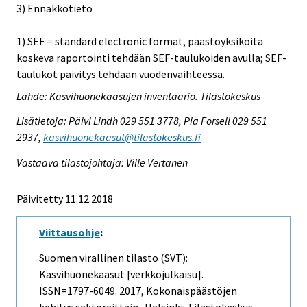
3) Ennakkotieto
1) SEF = standard electronic format, päästöyksiköitä
koskeva raportointi tehdään SEF-taulukoiden avulla; SEF-
taulukot päivitys tehdään vuodenvaihteessa.
Lähde: Kasvihuonekaasujen inventaario. Tilastokeskus
Lisätietoja: Päivi Lindh 029 551 3778, Pia Forsell 029 551
2937,
kasvihuonekaasut@tilastokeskus.fi
Vastaava tilastojohtaja: Ville Vertanen
Päivitetty 11.12.2018
Viittausohje
:
Suomen virallinen tilasto (SVT):
Kasvihuonekaasut [verkkojulkaisu].
ISSN=1797-6049. 2017, Kokonaispäästöjen
kehitys sektoreittain . Helsinki: Tilastokeskus