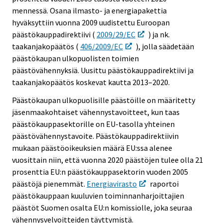
mennessä. Osana ilmasto- ja energiapakettia
hyväksyttiin vuonna 2009 uudistettu Euroopan
päästökauppadirektiivi (
2009/29/EC
) ja nk.
taakanjakopäätös (
406/2009/EC
), jolla säädetään
päästökaupan ulkopuolisten toimien
päästövähennyksiä. Uusittu päästökauppadirektiivi ja
taakanjakopäätös koskevat kautta 2013–2020.
Päästökaupan ulkopuolisille päästöille on määritetty
jäsenmaakohtaiset vähennystavoitteet, kun taas
päästökauppasektorille on EU-tasolla yhteinen
päästövähennystavoite. Päästökauppadirektiivin
mukaan päästöoikeuksien määrä EU:ssa alenee
vuosittain niin, että vuonna 2020 päästöjen tulee olla 21
prosenttia EU:n päästökauppasektorin vuoden 2005
päästöjä pienemmät.
Energiavirasto
raportoi
päästökauppaan kuuluvien toiminnanharjoittajien
päästöt Suomen osalta EU:n komissiolle, joka seuraa
vähennysvelvoitteiden täyttymistä.