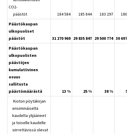
CO2-
päästöt
184 584
185 844
183 297
186 36
Päästökaupan
ulkopuoliset
päästöt
31 270 969
29 835 847
29 500 774
30 697 67
Päästökaupan
ulkopuolisten
päästöjen
kumulatiivinen
osuus
sallitusta
päästömäärästä
13 %
25 %
38 %
50 
Kioton pöytäkirjan
ensimmäiseltä
kaudelta ylijääneet
ja toiselle kaudelle
siirrettävissä olevat