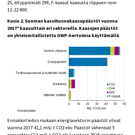
25, dityppioksidi 298, F-kaasut kaasusta riippuen noin
12-22 800.
Kuvio 2. Suomen kasvihuonekaasupäästöt vuonna
2017* kaasuittain eri sektoreilla. Kaasujen päästöt
on yhteismitallistettu GWP-kertoimia käyttämällä
Ennakkotiedon mukaan energiasektorin päästöt olivat
vuonna 2017 41,1 milj. t CO2 ekv. Päästöt vähenivät 5
prosenttia (2,3 milj. t CO2-ekv.) vuoteen 2016 verrattuna