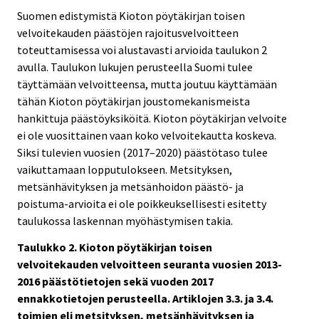
Suomen edistymistä Kioton pöytäkirjan toisen
velvoitekauden päästöjen rajoitusvelvoitteen
toteuttamisessa voi alustavasti arvioida taulukon 2
avulla. Taulukon lukujen perusteella Suomi tulee
täyttämään velvoitteensa, mutta joutuu käyttämään
tähän Kioton pöytäkirjan joustomekanismeista
hankittuja päästöyksiköitä. Kioton pöytäkirjan velvoite
ei ole vuosittainen vaan koko velvoitekautta koskeva.
Siksi tulevien vuosien (2017–2020) päästötaso tulee
vaikuttamaan lopputulokseen. Metsityksen,
metsänhävityksen ja metsänhoidon päästö- ja
poistuma-arvioita ei ole poikkeuksellisesti esitetty
taulukossa laskennan myöhästymisen takia.
Taulukko 2. Kioton pöytäkirjan toisen
velvoitekauden velvoitteen seuranta vuosien 2013-
2016 päästötietojen sekä vuoden 2017
ennakkotietojen perusteella. Artiklojen 3.3. ja 3.4.
toimien eli metsityksen, metsänhävityksen ja