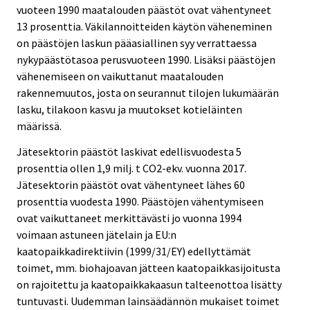
vuoteen 1990 maatalouden päästöt ovat vähentyneet
13 prosenttia. Väkilannoitteiden käytön väheneminen
on päästöjen laskun pääasiallinen syy verrattaessa
nykypäästötasoa perusvuoteen 1990. Lisäksi päästöjen
vähenemiseen on vaikuttanut maatalouden
rakennemuutos, josta on seurannut tilojen lukumäärän
lasku, tilakoon kasvu ja muutokset kotieläinten
määrissä.
Jätesektorin päästöt laskivat edellisvuodesta 5
prosenttia ollen 1,9 milj. t CO2-ekv. vuonna 2017.
Jätesektorin päästöt ovat vähentyneet lähes 60
prosenttia vuodesta 1990. Päästöjen vähentymiseen
ovat vaikuttaneet merkittävästi jo vuonna 1994
voimaan astuneen jätelain ja EU:n
kaatopaikkadirektiivin (1999/31/EY) edellyttämät
toimet, mm. biohajoavan jätteen kaatopaikkasijoitusta
on rajoitettu ja kaatopaikkakaasun talteenottoa lisätty
tuntuvasti. Uudemman lainsäädännön mukaiset toimet