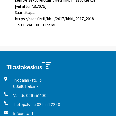
[viitattu: 7.8.2026].
Saantitapa:
https://stat.fi/til/khki/2017/khki_2017_2018-
12-11_kat_001_fi.html
Työpajankatu
13
00580
Helsinki
Vaihde
029 551 1000
Tietopalvelu
029 551 2220
info@stat.fi