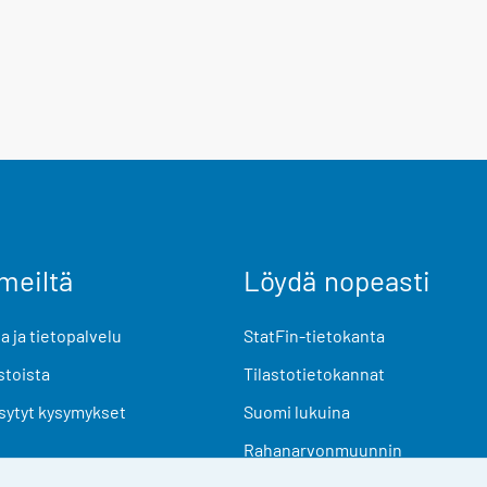
meiltä
Löydä nopeasti
 ja tietopalvelu
StatFin-tietokanta
stoista
Tilastotietokannat
sytyt kysymykset
Suomi lukuina
Rahanarvonmuunnin