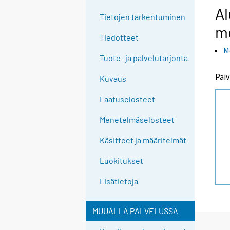
Al
Tietojen tarkentuminen
m
Tiedotteet
M
Tuote- ja palvelutarjonta
Päiv
Kuvaus
Laatuselosteet
Menetelmäselosteet
Käsitteet ja määritelmät
Luokitukset
Lisätietoja
MUUALLA PALVELUSSA