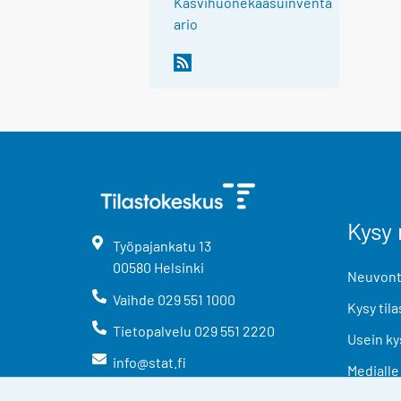
Kasvihuonekaasuinventa
ario
Kysy 
Työpajankatu
13
00580
Helsinki
Neuvonta
Vaihde
029 551 1000
Kysy tila
Tietopalvelu
029 551 2220
Usein ky
info@stat.fi
Medialle