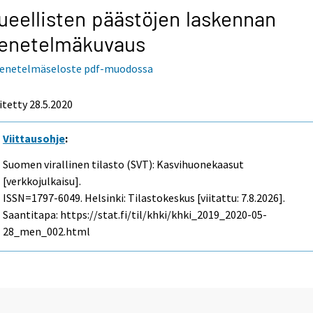
ueellisten päästöjen laskennan
enetelmäkuvaus
enetelmäseloste pdf-muodossa
itetty 28.5.2020
Viittausohje
:
Suomen virallinen tilasto (SVT): Kasvihuonekaasut
[verkkojulkaisu].
ISSN=1797-6049. Helsinki: Tilastokeskus [viitattu: 7.8.2026].
Saantitapa: https://stat.fi/til/khki/khki_2019_2020-05-
28_men_002.html