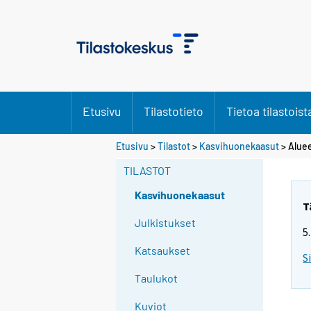
Etusivu
Tilastotieto
Tietoa tilastoist
Etusivu
>
Tilastot
>
Kasvihuonekaasut
> Alue
TILASTOT
Kasvihuonekaasut
T
Julkistukset
5
Katsaukset
S
Taulukot
Kuviot