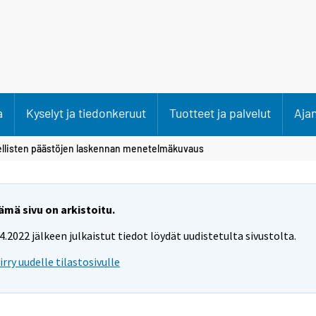
a
Kyselyt ja tiedonkeruut
Tuotteet ja palvelut
Aja
ellisten päästöjen laskennan menetelmäkuvaus
ämä sivu on arkistoitu.
.4.2022 jälkeen julkaistut tiedot löydät uudistetulta sivustolta.
iirry uudelle tilastosivulle