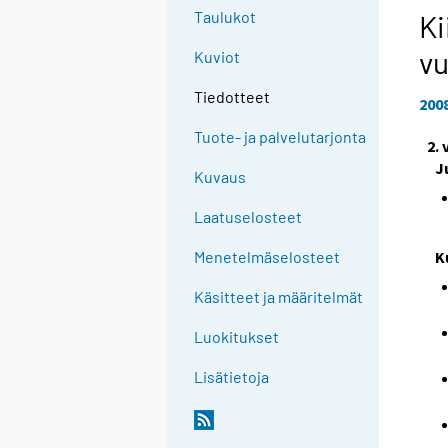
Taulukot
Ki
vu
Kuviot
Tiedotteet
200
Tuote- ja palvelutarjonta
2.
J
Kuvaus
Laatuselosteet
K
Menetelmäselosteet
Käsitteet ja määritelmät
Luokitukset
Lisätietoja