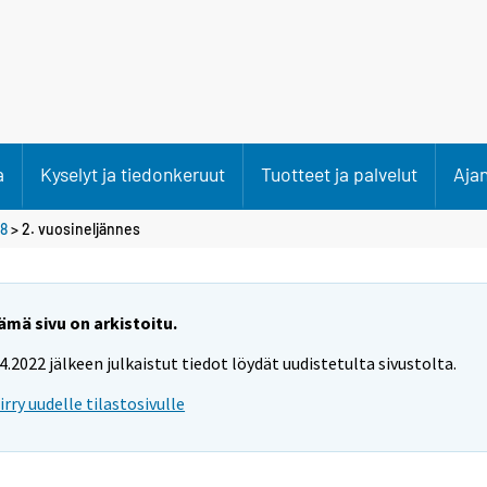
a
Kyselyt ja tiedonkeruut
Tuotteet ja palvelut
Aja
8
>
2. vuosineljännes
ämä sivu on arkistoitu.
.4.2022 jälkeen julkaistut tiedot löydät uudistetulta sivustolta.
iirry uudelle tilastosivulle