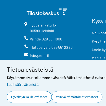
Kysy 
Työpajankatu
13
00580
Helsinki
Neuvonta
Vaihde
029 551 1000
Kysy tila
Tietopalvelu
029 551 2220
Usein ky
info@stat.fi
Medialle
Tietoa evästeistä
Käytämme sivustollamme evästeitä. Välttämättömiä evästeitä t
Lue lisää evästeistä.
Yhteystiedot
Palaute
Hyväksyn kaikki evästeet
Vain välttämättömät evästeet