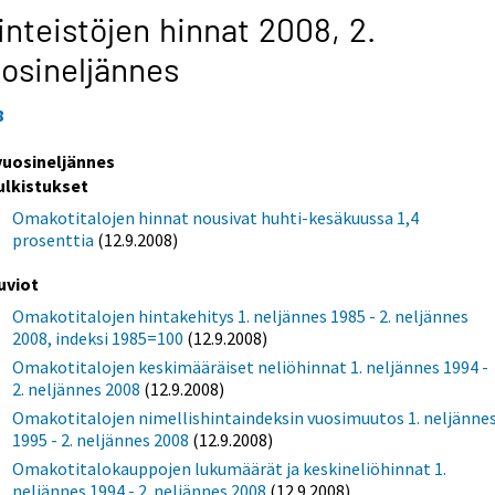
inteistöjen hinnat 2008,
2.
osineljännes
8
 vuosineljännes
ulkistukset
Omakotitalojen hinnat nousivat huhti-kesäkuussa 1,4
prosenttia
(12.9.2008)
uviot
Omakotitalojen hintakehitys 1. neljännes 1985 - 2. neljännes
2008, indeksi 1985=100
(12.9.2008)
Omakotitalojen keskimääräiset neliöhinnat 1. neljännes 1994 -
2. neljännes 2008
(12.9.2008)
Omakotitalojen nimellishintaindeksin vuosimuutos 1. neljänne
1995 - 2. neljännes 2008
(12.9.2008)
Omakotitalokauppojen lukumäärät ja keskineliöhinnat 1.
neljännes 1994 - 2. neljännes 2008
(12.9.2008)