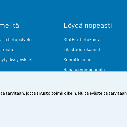
meiltä
Löydä nopeasti
 ja tietopalvelu
StatFin-tietokanta
stoista
Tilastotietokannat
sytyt kysymykset
Suomi lukuina
Rahanarvonmuunnin
Tulevat julkaisut
Tutkimusaineistot
arvitaan, jotta sivusto toimii oikein. Muita evästeitä tarvitaan
Käyttöehdot
Tietosuoja
Saavutettavuus
Tietoa sivu