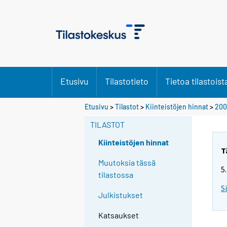
Etusivu
Tilastotieto
Tietoa tilastoist
Etusivu
>
Tilastot
>
Kiinteistöjen hinnat
>
200
TILASTOT
Kiinteistöjen hinnat
T
Muutoksia tässä
5
tilastossa
S
Julkistukset
Katsaukset