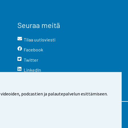
Seuraa meitä
Tilaa uutisviesti
Facebook
Twitter
LinkedIn
YouTube
Instagram
 videoiden, podcastien ja palautepalvelun esittämiseen.
stosta
Evästeasetukset