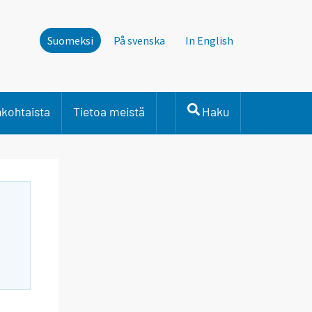
Suomeksi
På svenska
In English
nkohtaista
Tietoa meistä
Haku