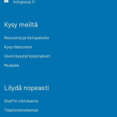
info@stat.fi
Kysy meiltä
Neuvonta ja tietopalvelu
Kysy tilastoista
Usein kysytyt kysymykset
Medialle
Löydä nopeasti
StatFin-tietokanta
Tilastotietokannat