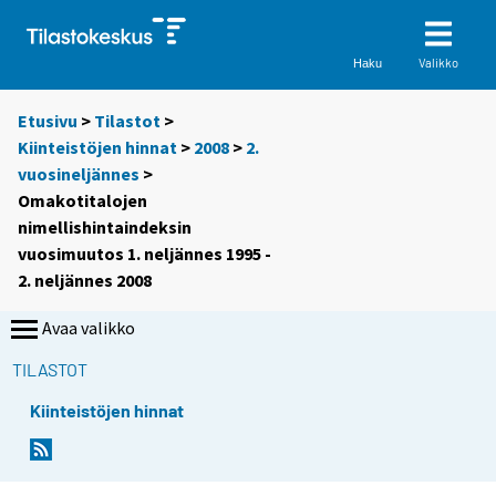
Valikko
Haku
Etusivu
>
Tilastot
>
Kiinteistöjen hinnat
>
2008
>
2.
vuosineljännes
>
Omakotitalojen
nimellishintaindeksin
vuosimuutos 1. neljännes 1995 -
2. neljännes 2008
Avaa valikko
TILASTOT
Kiinteistöjen hinnat