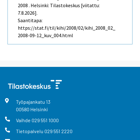
2008 . Helsinki: Tilastokeskus [viitattu:
7.8.2026].
Saantitapa:
https://stat.fi/til/kihi/2008/02/kihi_2008_02_
2008-09-12_kuv_004.html
Työpajankatu
13
00580
Helsinki
Vaihde
029 551 1000
Tietopalvelu
029 551 2220