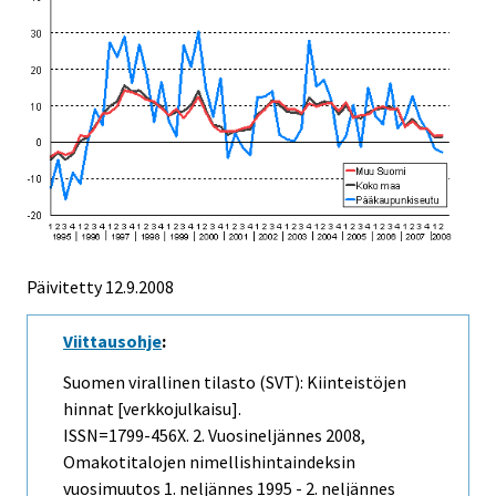
Päivitetty
12.9.2008
Viittausohje
:
Suomen virallinen tilasto (SVT): Kiinteistöjen
hinnat [verkkojulkaisu].
ISSN=1799-456X.
2. Vuosineljännes
2008,
Omakotitalojen nimellishintaindeksin
vuosimuutos 1. neljännes 1995 - 2. neljännes