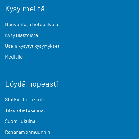
Kysy meiltä
Neuvonta ja tietopalvelu
Kysy tilastoista
Usein kysytyt kysymykset
Medialle
Löydä nopeasti
StatFin-tietokanta
Tilastotietokannat
Suomi lukuina
Rahanarvonmuunnin