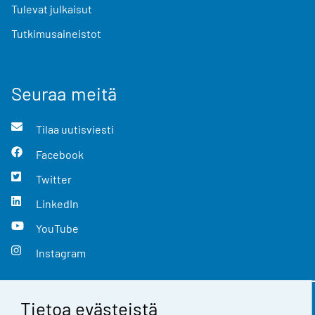
Tulevat julkaisut
Tutkimusaineistot
Seuraa meitä
Tilaa uutisviesti
Facebook
Twitter
LinkedIn
YouTube
Instagram
Tietoa evästeistä
Yhteystiedot