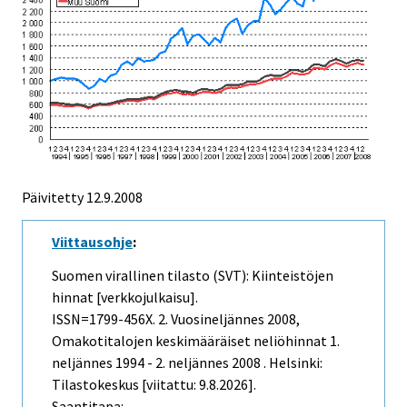
Päivitetty
12.9.2008
Viittausohje
:
Suomen virallinen tilasto (SVT): Kiinteistöjen
hinnat [verkkojulkaisu].
ISSN=1799-456X.
2. Vuosineljännes
2008,
Omakotitalojen keskimääräiset neliöhinnat 1.
neljännes 1994 - 2. neljännes 2008 . Helsinki:
Tilastokeskus [viitattu: 9.8.2026].
Saantitapa: