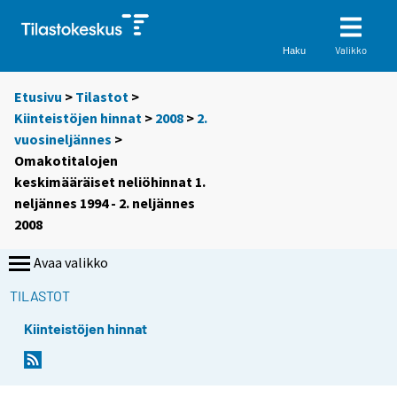
Valikko
Haku
Etusivu
>
Tilastot
>
Kiinteistöjen hinnat
>
2008
>
2.
vuosineljännes
>
Omakotitalojen
keskimääräiset neliöhinnat 1.
neljännes 1994 - 2. neljännes
2008
Avaa valikko
TILASTOT
Kiinteistöjen hinnat