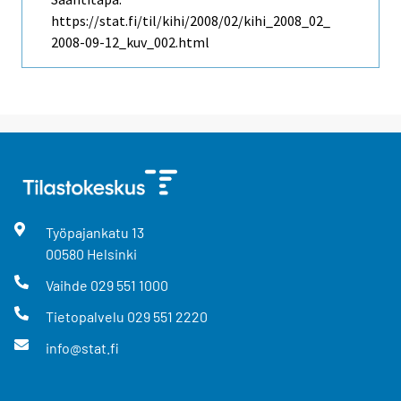
https://stat.fi/til/kihi/2008/02/kihi_2008_02_
2008-09-12_kuv_002.html
Työpajankatu
13
00580
Helsinki
Vaihde
029 551 1000
Tietopalvelu
029 551 2220
info@stat.fi