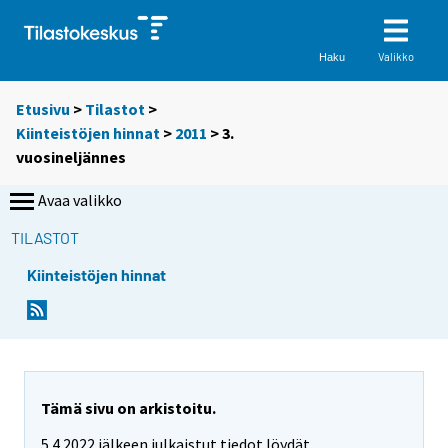
Valikko
Haku
Etusivu
>
Tilastot
>
Kiinteistöjen hinnat
>
2011
>
3.
vuosineljännes
Avaa valikko
TILASTOT
Kiinteistöjen hinnat
Tämä sivu on arkistoitu.
5.4.2022 jälkeen julkaistut tiedot löydät