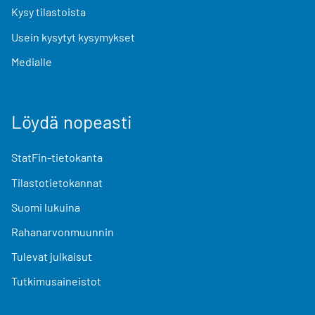
Kysy tilastoista
Usein kysytyt kysymykset
Medialle
Löydä nopeasti
StatFin-tietokanta
Tilastotietokannat
Suomi lukuina
Rahanarvonmuunnin
Tulevat julkaisut
Tutkimusaineistot