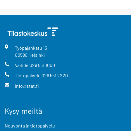
Työpajankatu
13
00580
Helsinki
Vaihde
029 551 1000
Tietopalvelu
029 551 2220
info@stat.fi
Kysy meiltä
Neuvonta ja tietopalvelu