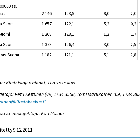
100000 as.
nat
2 146
123,9
-9,0
-2,0
lä-Suomi
1 657
122,1
-5,2
-0,2
-Suomi
1 268
128,1
1,2
2,7
si-Suomi
1 378
126,4
-3,0
2,5
jois-Suomi
1 182
121,1
-5,1
-2,8
e: Kiinteistöjen hinnat, Tilastokeskus
tietoja: Petri Kettunen (09) 1734 3558, Tomi Martikainen (09) 1734 36
inen@tilastokeskus.fi
aava tilastojohtaja: Kari Molnar
itetty 9.12.2011