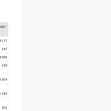
Lkm
4 177
147
4 030
229
2 014
1 233
472