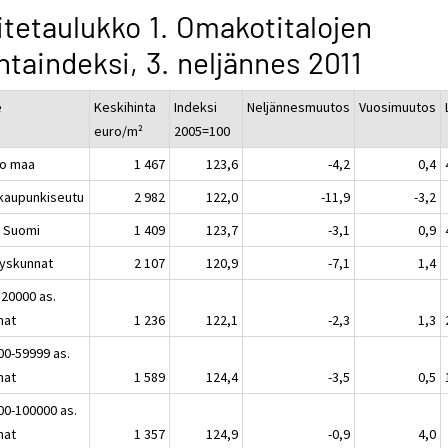
itetaulukko 1. Omakotitalojen
ntaindeksi, 3. neljännes 2011
e
Keskihinta
Indeksi
Neljännesmuutos
Vuosimuutos
euro/m²
2005=100
o maa
1 467
123,6
-4,2
0,4
kaupunkiseutu
2 982
122,0
-11,9
-3,2
 Suomi
1 409
123,7
-3,1
0,9
yskunnat
2 107
120,9
-7,1
1,4
 20000 as.
nat
1 236
122,1
-2,3
1,3
00-59999 as.
nat
1 589
124,4
-3,5
0,5
00-100000 as.
nat
1 357
124,9
-0,9
4,0