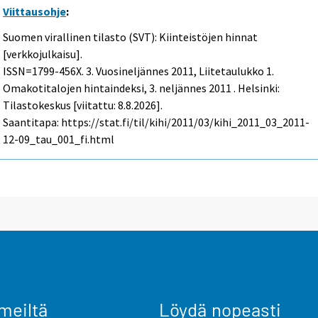
Viittausohje
:
Suomen virallinen tilasto (SVT): Kiinteistöjen hinnat
[verkkojulkaisu].
ISSN=1799-456X.
3. Vuosineljännes
2011, Liitetaulukko 1.
Omakotitalojen hintaindeksi, 3. neljännes 2011 . Helsinki:
Tilastokeskus [viitattu: 8.8.2026].
Saantitapa: https://stat.fi/til/kihi/2011/03/kihi_2011_03_2011-
12-09_tau_001_fi.html
meiltä
Löydä nopeasti