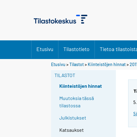
Etusivu
Tilastotieto
Tietoa tilastoist
Etusivu
>
Tilastot
>
Kiinteistöjen hinnat
>
201
TILASTOT
Kiinteistöjen hinnat
T
Muutoksia tässä
5
tilastossa
S
Julkistukset
Katsaukset