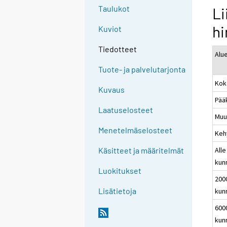
Taulukot
Li
hi
Kuviot
Tiedotteet
Alu
Tuote- ja palvelutarjonta
Kok
Kuvaus
Pää
Laatuselosteet
Muu
Menetelmäselosteet
Keh
Alle
Käsitteet ja määritelmät
kun
Luokitukset
200
Lisätietoja
kun
600
kun