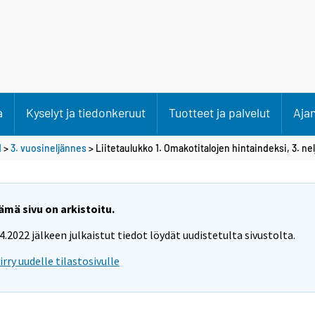
a
Kyselyt ja tiedonkeruut
Tuotteet ja palvelut
Aja
1
>
3. vuosineljännes
> Liitetaulukko 1. Omakotitalojen hintaindeksi, 3. ne
ämä sivu on arkistoitu.
.4.2022 jälkeen julkaistut tiedot löydät uudistetulta sivustolta.
iirry uudelle tilastosivulle