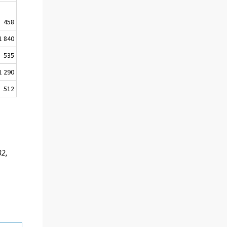
458
1 840
535
1 290
512
32,