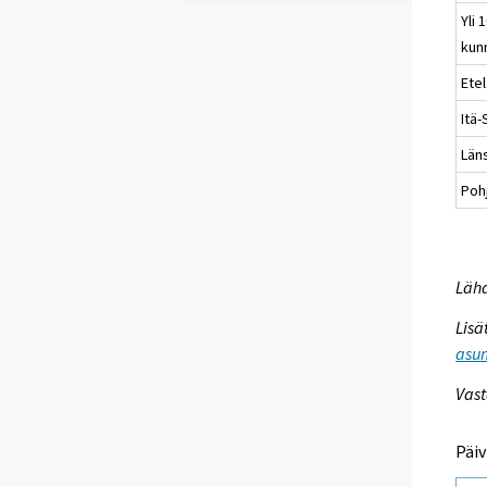
Yli 
kun
Ete
Itä
Län
Poh
Lähd
Lisä
asum
Vast
Päiv