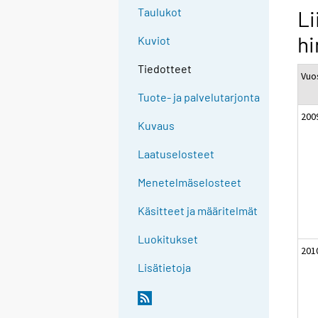
Taulukot
Li
hi
Kuviot
Tiedotteet
Vuos
Tuote- ja palvelutarjonta
200
Kuvaus
Laatuselosteet
Menetelmäselosteet
Käsitteet ja määritelmät
Luokitukset
201
Lisätietoja