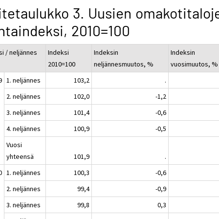
itetaulukko 3. Uusien omakotitaloj
ntaindeksi, 2010=100
i / neljännes
Indeksi
Indeksin
Indeksin
2010=100
neljännesmuutos, %
vuosimuutos, %
9
1. neljännes
103,2
.
2. neljännes
102,0
-1,2
3. neljännes
101,4
-0,6
4. neljännes
100,9
-0,5
Vuosi
yhteensä
101,9
.
0
1. neljännes
100,3
-0,6
2. neljännes
99,4
-0,9
3. neljännes
99,8
0,3