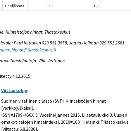
3. neljännes
111,5
0,5
e: Kiinteistöjen hinnat, Tilastokeskus
tietoja: Petri Kettunen 029 551 3558, Jaana Hellman 029 551 2661,
inen.hinnat@tilastokeskus.fi
aava tilastojohtaja: Ville Vertanen
itetty 4.12.2015
Viittausohje
:
Suomen virallinen tilasto (SVT): Kiinteistöjen hinnat
[verkkojulkaisu].
ISSN=1799-456X.
3. Vuosineljännes
2015, Liitetaulukko 3. Uusien
omakotitalojen hintaindeksi, 2010=100 . Helsinki: Tilastokeskus
[viitattu: 6.8.2026].