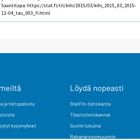
Saantitapa: https://stat.fi/til/kihi/2015/03/kihi_2015_03_2015-
12-04_tau_003_fi.html
meiltä
Löydä nopeasti
 ja tietopalvelu
StatFin-tietokanta
stoista
Tilastotietokannat
sytyt kysymykset
Suomi lukuina
Rahanarvonmuunnin