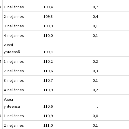
3
1. neljännes
109,4
0,7
2. neljännes
109,8
0,4
3. neljännes
109,9
0,1
4. neljännes
110,0
0,1
Vuosi
yhteensä
109,8
.
4
1. neljännes
110,2
0,2
2. neljännes
110,6
0,3
3. neljännes
110,7
0,1
4. neljännes
110,9
0,2
Vuosi
yhteensä
110,6
.
5
1. neljännes
110,9
0,0
2. neljännes
111,0
0,1