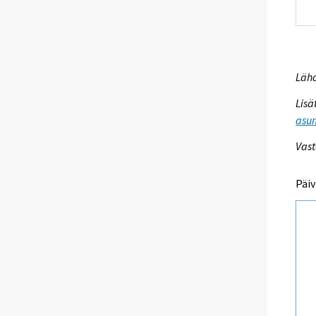
Lähd
Lisä
asum
Vast
Päiv