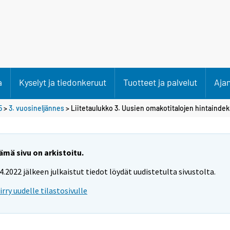
a
Kyselyt ja tiedonkeruut
Tuotteet ja palvelut
Aja
5
>
3. vuosineljännes
> Liitetaulukko 3. Uusien omakotitalojen hintaindek
ämä sivu on arkistoitu.
.4.2022 jälkeen julkaistut tiedot löydät uudistetulta sivustolta.
iirry uudelle tilastosivulle