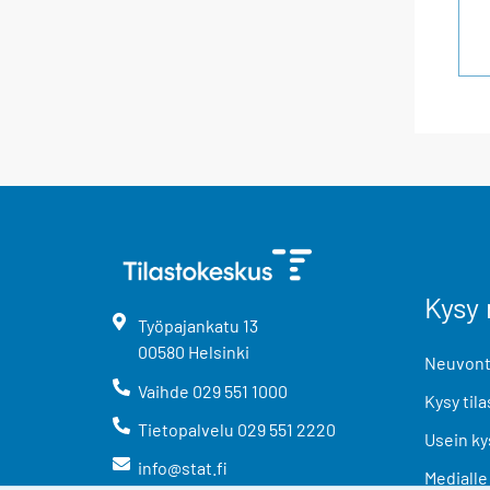
Kysy 
Työpajankatu
13
00580
Helsinki
Neuvonta
Vaihde
029 551 1000
Kysy tila
Tietopalvelu
029 551 2220
Usein ky
info@stat.fi
Medialle