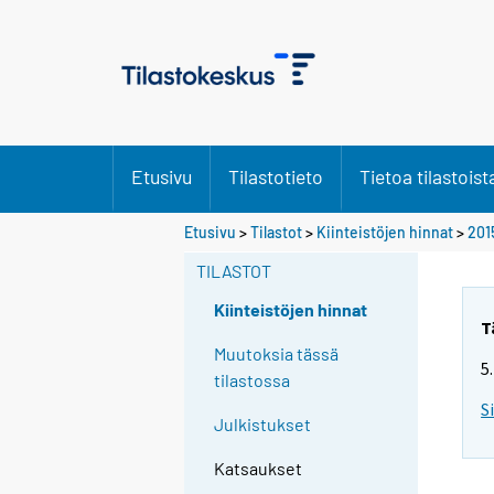
Etusivu
Tilastotieto
Tietoa tilastoist
Etusivu
>
Tilastot
>
Kiinteistöjen hinnat
>
201
TILASTOT
Kiinteistöjen hinnat
T
Muutoksia tässä
5
tilastossa
S
Julkistukset
Katsaukset