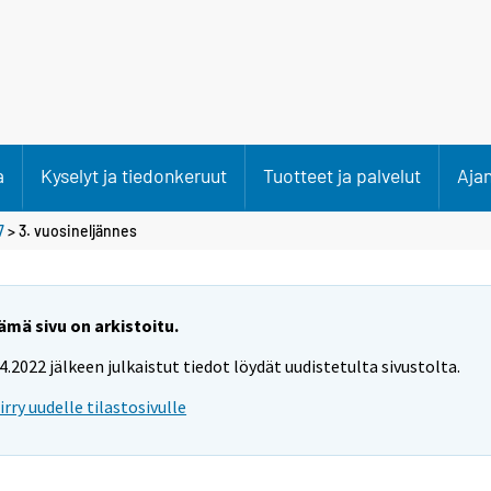
a
Kyselyt ja tiedonkeruut
Tuotteet ja palvelut
Aja
7
>
3. vuosineljännes
ämä sivu on arkistoitu.
.4.2022 jälkeen julkaistut tiedot löydät uudistetulta sivustolta.
iirry uudelle tilastosivulle