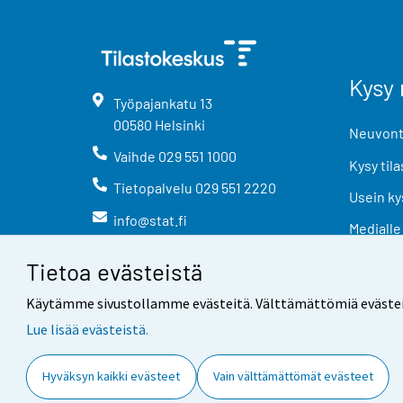
Kysy 
Työpajankatu
13
00580
Helsinki
Neuvonta
Vaihde
029 551 1000
Kysy tila
Tietopalvelu
029 551 2220
Usein ky
info@stat.fi
Medialle
Tietoa evästeistä
Käytämme sivustollamme evästeitä. Välttämättömiä evästeitä t
Lue lisää evästeistä.
Yhteystiedot
Palaute
Hyväksyn kaikki evästeet
Vain välttämättömät evästeet