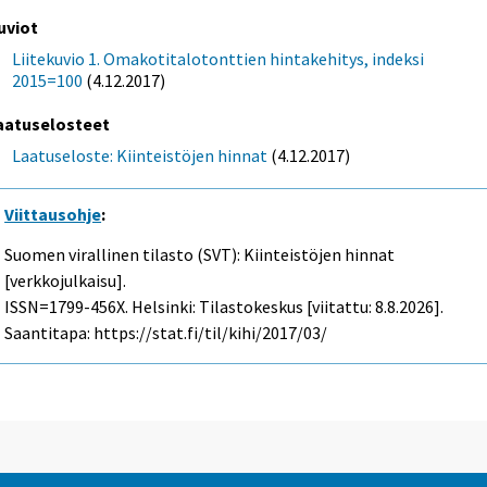
uviot
Liitekuvio 1. Omakotitalotonttien hintakehitys, indeksi
2015=100
(4.12.2017)
aatuselosteet
Laatuseloste: Kiinteistöjen hinnat
(4.12.2017)
Viittausohje
:
Suomen virallinen tilasto (SVT): Kiinteistöjen hinnat
[verkkojulkaisu].
ISSN=1799-456X. Helsinki: Tilastokeskus [viitattu: 8.8.2026].
Saantitapa: https://stat.fi/til/kihi/2017/03/