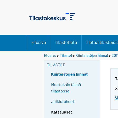
Etusivu
Tilastotieto
Tietoa tilastoist
Etusivu
>
Tilastot
>
Kiinteistöjen hinnat
>
201
TILASTOT
Kiinteistöjen hinnat
T
Muutoksia tässä
5
tilastossa
S
Julkistukset
Katsaukset