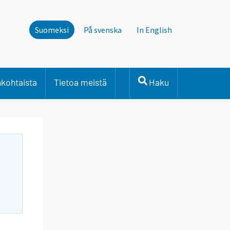
Suomeksi
På svenska
In English
nkohtaista
Tietoa meistä
Haku