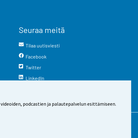
Seuraa meitä
Tilaa uutisviesti
Facebook
Twitter
LinkedIn
YouTube
Instagram
 videoiden, podcastien ja palautepalvelun esittämiseen.
stosta
Evästeasetukset