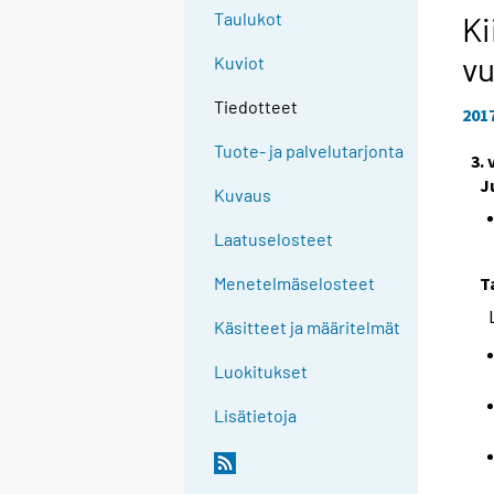
Taulukot
Ki
vu
Kuviot
Tiedotteet
201
Tuote- ja palvelutarjonta
3.
J
Kuvaus
Laatuselosteet
T
Menetelmäselosteet
Käsitteet ja määritelmät
Luokitukset
Lisätietoja