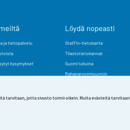
meiltä
Löydä nopeasti
 ja tietopalvelu
StatFin-tietokanta
stoista
Tilastotietokannat
sytyt kysymykset
Suomi lukuina
Rahanarvonmuunnin
Tulevat julkaisut
Tutkimusaineistot
arvitaan, jotta sivusto toimii oikein. Muita evästeitä tarvitaan
Käyttöehdot
Tietosuoja
Saavutettavuus
Tietoa sivu