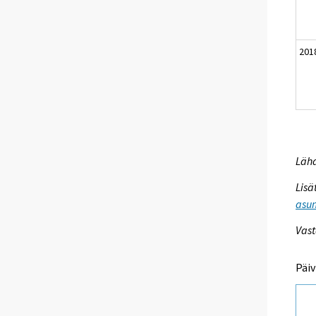
201
Lähd
Lisä
asum
Vast
Päiv