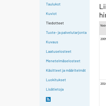
Taulukot
Li
hi
Kuviot
Tiedotteet
Vuos
Tuote- ja palvelutarjonta
200
Kuvaus
Laatuselosteet
Menetelmäselosteet
Käsitteet ja määritelmät
Luokitukset
201
Lisätietoja