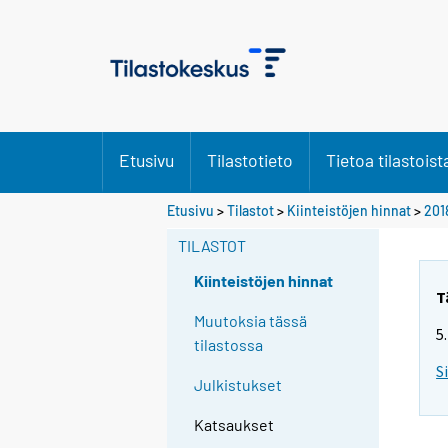
Etusivu
Tilastotieto
Tietoa tilastoist
Etusivu
>
Tilastot
>
Kiinteistöjen hinnat
>
201
TILASTOT
Kiinteistöjen hinnat
T
Muutoksia tässä
5
tilastossa
S
Julkistukset
Katsaukset