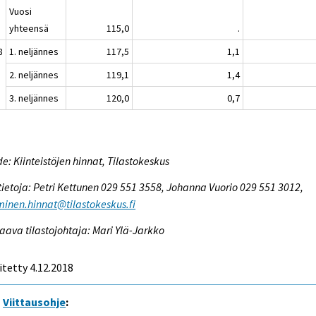
Vuosi
yhteensä
115,0
.
8
1. neljännes
117,5
1,1
2. neljännes
119,1
1,4
3. neljännes
120,0
0,7
e: Kiinteistöjen hinnat, Tilastokeskus
tietoja: Petri Kettunen 029 551 3558, Johanna Vuorio 029 551 3012,
inen.hinnat@tilastokeskus.fi
aava tilastojohtaja: Mari Ylä-Jarkko
itetty 4.12.2018
Viittausohje
: