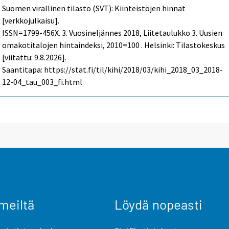
Suomen virallinen tilasto (SVT): Kiinteistöjen hinnat
[verkkojulkaisu].
ISSN=1799-456X.
3. Vuosineljännes
2018, Liitetaulukko 3. Uusien
omakotitalojen hintaindeksi, 2010=100 . Helsinki: Tilastokeskus
[viitattu: 9.8.2026].
Saantitapa: https://stat.fi/til/kihi/2018/03/kihi_2018_03_2018-
12-04_tau_003_fi.html
meiltä
Löydä nopeasti