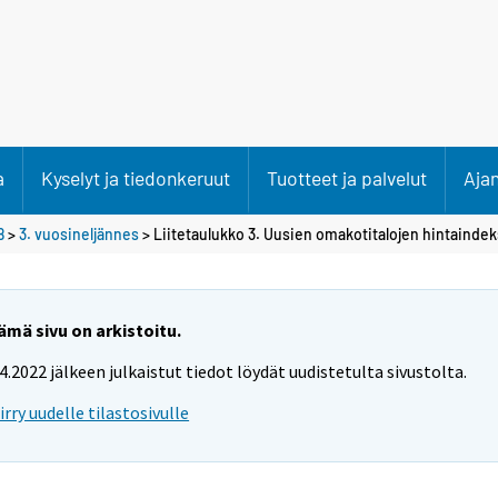
a
Kyselyt ja tiedonkeruut
Tuotteet ja palvelut
Aja
8
>
3. vuosineljännes
> Liitetaulukko 3. Uusien omakotitalojen hintaindek
ämä sivu on arkistoitu.
.4.2022 jälkeen julkaistut tiedot löydät uudistetulta sivustolta.
iirry uudelle tilastosivulle