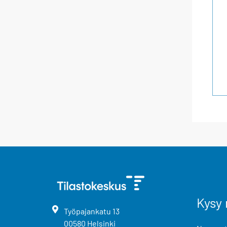
Kysy 
Työpajankatu
13
00580
Helsinki