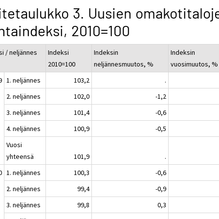
itetaulukko 3. Uusien omakotitaloj
ntaindeksi, 2010=100
i / neljännes
Indeksi
Indeksin
Indeksin
2010=100
neljännesmuutos, %
vuosimuutos, %
9
1. neljännes
103,2
.
2. neljännes
102,0
-1,2
3. neljännes
101,4
-0,6
4. neljännes
100,9
-0,5
Vuosi
yhteensä
101,9
.
0
1. neljännes
100,3
-0,6
2. neljännes
99,4
-0,9
3. neljännes
99,8
0,3