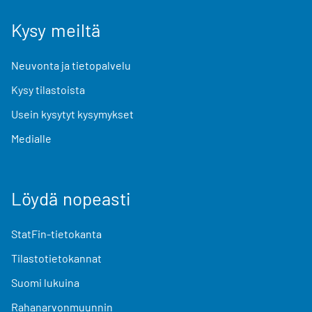
Kysy meiltä
Neuvonta ja tietopalvelu
Kysy tilastoista
Usein kysytyt kysymykset
Medialle
Löydä nopeasti
StatFin-tietokanta
Tilastotietokannat
Suomi lukuina
Rahanarvonmuunnin