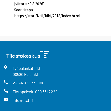
[viitattu: 9.8.2026].
Saantitapa:
https://stat.fi/til/kihi/2018/index.html
Työpajankatu
13
00580
Helsinki
Vaihde
029 551 1000
Tietopalvelu
029 551 2220
info@stat.fi