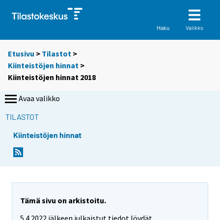
Valikko
Haku
Etusivu
>
Tilastot
>
Kiinteistöjen hinnat
>
Kiinteistöjen hinnat 2018
Avaa valikko
TILASTOT
Kiinteistöjen hinnat
Tämä sivu on arkistoitu.
5.4.2022 jälkeen julkaistut tiedot löydät