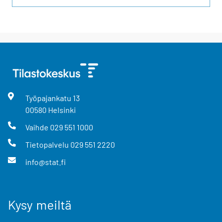
Työpajankatu
13
00580
Helsinki
Vaihde
029 551 1000
Tietopalvelu
029 551 2220
info@stat.fi
Kysy meiltä