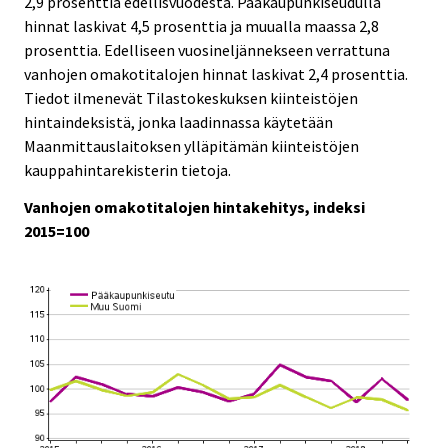
2,9 prosenttia edellisvuodesta. Pääkaupunkiseudulla
c
c
e
e
hinnat laskivat 4,5 prosenttia ja muualla maassa 2,8
.
.
prosenttia. Edelliseen vuosineljännekseen verrattuna
vanhojen omakotitalojen hinnat laskivat 2,4 prosenttia.
Tiedot ilmenevät Tilastokeskuksen kiinteistöjen
hintaindeksistä, jonka laadinnassa käytetään
Maanmittauslaitoksen ylläpitämän kiinteistöjen
kauppahintarekisterin tietoja.
Vanhojen omakotitalojen hintakehitys, indeksi
2015=100