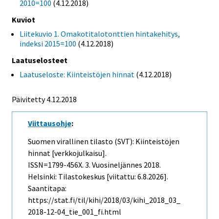
2010=100
(4.12.2018)
Kuviot
Liitekuvio 1. Omakotitalotonttien hintakehitys,
indeksi 2015=100
(4.12.2018)
Laatuselosteet
Laatuseloste: Kiinteistöjen hinnat
(4.12.2018)
Päivitetty 4.12.2018
Viittausohje
:
Suomen virallinen tilasto (SVT): Kiinteistöjen
hinnat [verkkojulkaisu].
ISSN=1799-456X.
3. Vuosineljännes
2018.
Helsinki: Tilastokeskus [viitattu: 6.8.2026].
Saantitapa:
https://stat.fi/til/kihi/2018/03/kihi_2018_03_
2018-12-04_tie_001_fi.html