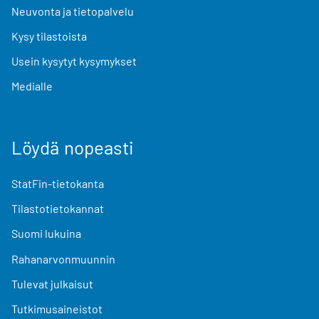
Neuvonta ja tietopalvelu
Kysy tilastoista
Usein kysytyt kysymykset
Medialle
Löydä nopeasti
StatFin-tietokanta
Tilastotietokannat
Suomi lukuina
Rahanarvonmuunnin
Tulevat julkaisut
Tutkimusaineistot