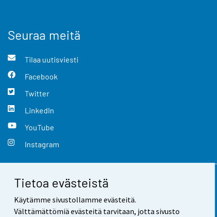
Seuraa meitä
Tilaa uutisviesti
Facebook
Twitter
LinkedIn
YouTube
Instagram
Tietoa evästeistä
Yhteystiedot
Käytämme sivustollamme evästeitä.
Palaute
Välttämättömiä evästeitä tarvitaan, jotta sivusto