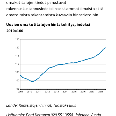
omakotitalojen tiedot perustuvat
rakennuskustannusindeksiin sekä ammattimaista että
omatoimista rakentamista kuvaaviin hintatietoihin.
Uusien omakotitalojen hintakehitys, indeksi
2010=100
Lähde: Kiinteistöjen hinnat, Tilastokeskus
Lisätietoja: Petri Kettunen 029 551 3558, Johanna Vuorio