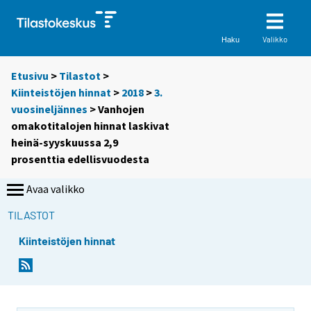
Valikko
Haku
Etusivu
>
Tilastot
>
Kiinteistöjen hinnat
>
2018
>
3.
vuosineljännes
> Vanhojen
omakotitalojen hinnat laskivat
heinä-syyskuussa 2,9
prosenttia edellisvuodesta
Avaa valikko
TILASTOT
Kiinteistöjen hinnat
Y
Y
o
o
u
u
a
a