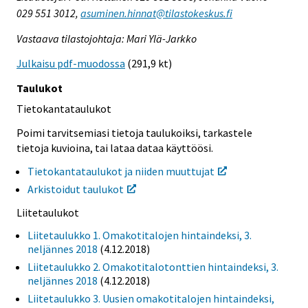
029 551 3012,
asuminen.hinnat@tilastokeskus.fi
Vastaava tilastojohtaja: Mari Ylä-Jarkko
Julkaisu pdf-muodossa
(291,9 kt)
Taulukot
Tietokantataulukot
Poimi tarvitsemiasi tietoja taulukoiksi, tarkastele
tietoja kuvioina, tai lataa dataa käyttöösi.
Tietokantataulukot ja niiden muuttujat
Arkistoidut taulukot
Liitetaulukot
Liitetaulukko 1. Omakotitalojen hintaindeksi, 3.
neljännes 2018
(4.12.2018)
Liitetaulukko 2. Omakotitalotonttien hintaindeksi, 3.
neljännes 2018
(4.12.2018)
Liitetaulukko 3. Uusien omakotitalojen hintaindeksi,