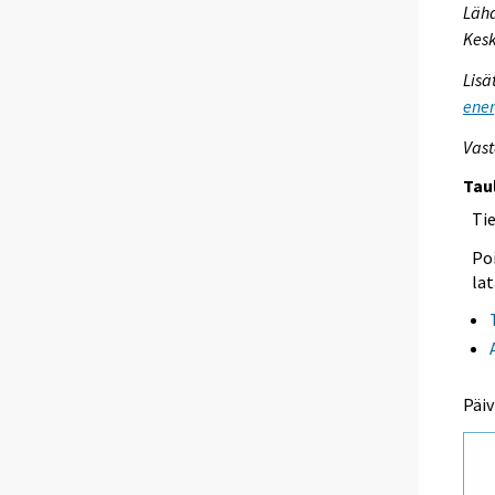
Lähd
Kesk
Lisä
ener
Vast
Tau
Ti
Poi
lat
Päiv