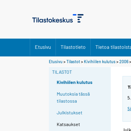
Etusivu
Tilastotieto
Tietoa tilastoist
S
S
Etusivu
>
Tilastot
>
Kivihiilen kulutus
>
2006
i
i
i
i
TILASTOT
r
r
r
r
Kivihiilen kulutus
y
y
T
t
t
Muutoksia tässä
5
t
t
tilastossa
o
o
S
i
i
Julkistukset
s
s
e
e
Katsaukset
e
e
Julk