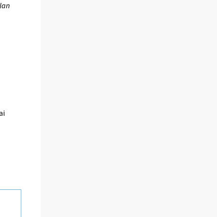
lan
ai