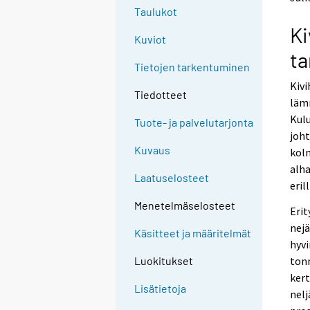
n
n
Taulukot
p
p
Ki
a
a
Kuviot
l
l
t
v
v
Tietojen tarkentuminen
e
e
Kivi
l
l
Tiedotteet
läm
u
u
u
u
Kulu
Tuote- ja palvelutarjonta
n
n
joht
.
.
Kuvaus
kol
alha
Laatuselosteet
eril
Menetelmäselosteet
Erit
nejä
Käsitteet ja määritelmät
hyvi
tonn
Luokitukset
ker
Lisätietoja
nelj