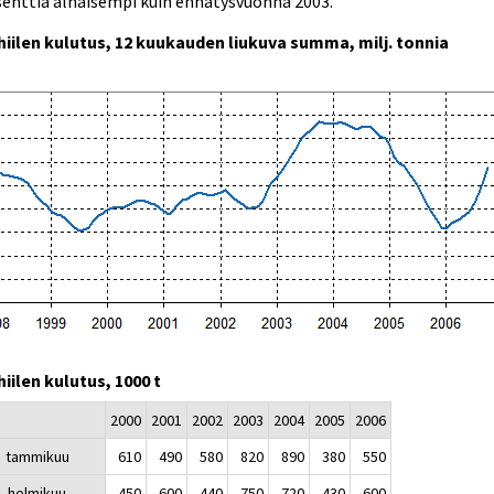
enttia alhaisempi kuin ennätysvuonna 2003.
ihiilen kulutus, 12 kuukauden liukuva summa, milj. tonnia
hiilen kulutus, 1000 t
2000
2001
2002
2003
2004
2005
2006
tammikuu
610
490
580
820
890
380
550
helmikuu
450
600
440
750
720
430
600