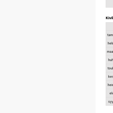
Kivi
tam
hel
maa
huh
tou
ke
hei
el
sy