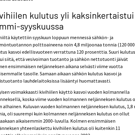
vihiilen kulutus yli kaksinkertaistui
ammi-syyskuussa
hiiltä käytettiin syyskuun loppuun mennessä sähkön- ja
möntuotannon polttoaineena noin 4,8 miljoonaa tonnia (120 000 
tus kasvoi edellisvuoteen verrattuna 120 prosenttia. Suuri kulutu
ui siitä, että vesivoiman tuotanto ja sähkön nettotuonti jäivät
men ensimmäisen neljänneksen aikana selvästi viime vuotta
isemmalle tasolle. Samaan aikaan sähkön kulutus kasvoi ja
listuotanto lauhdelaitoksissa lisääntyi huomattavasti.
yisen voimakkaasti kivihiilen käyttö kasvoi vuoden kolmannella
nneksellä, koska viime vuoden kolmannen neljänneksen kulutus o
n alhainen. Kuluvan vuoden kolmannen neljänneksen kulutus, 1,8 m
ia, oli suurempi kuin kolmannen neljänneksen kulutus on ollut
taakaan aikaisemmin 2000-luvulla. Kolmen ensimmäisen
änneksen yhteenlaskettu kivihiilen kulutus oli kuitenkin 11