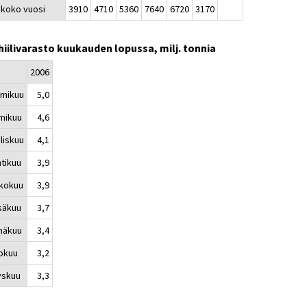
koko vuosi
3910
4710
5360
7640
6720
3170
hiilivarasto kuukauden lopussa, milj. tonnia
2006
mikuu
5,0
mikuu
4,6
liskuu
4,1
tikuu
3,9
kokuu
3,9
säkuu
3,7
näkuu
3,4
okuu
3,2
yskuu
3,3