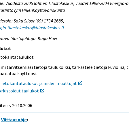
e: Vuodesta 2005 lähtien Tilastokeskus, vuodet 1998-2004 Energia-a
usliitto ry:n Hiilenkäyttövaliokunta
tietoja: Saku Slioor (09) 1734 2685,
gia.tilastokeskus@tilastokeskus.fi
aava tilastojohtaja: Kaija Hovi
lukot
etokantataulukot
mi tarvitsemiasi tietoja taulukoiksi, tarkastele tietoja kuvioina, t
aa dataa käyttöösi.
Tietokantataulukot ja niiden muuttujat
Arkistoidut taulukot
itetty
20.10.2006
Viittausohje
: