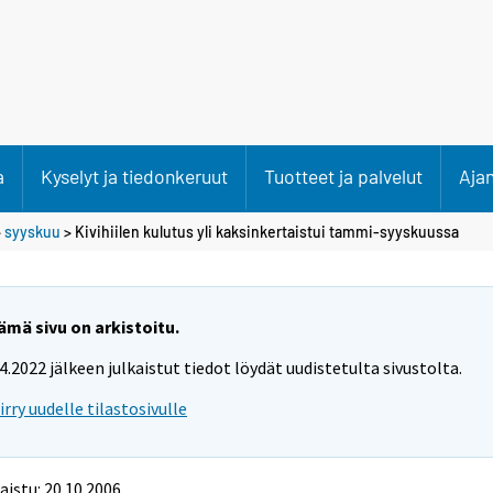
a
Kyselyt ja tiedonkeruut
Tuotteet ja palvelut
Aja
>
syyskuu
> Kivihiilen kulutus yli kaksinkertaistui tammi-syyskuussa
ämä sivu on arkistoitu.
.4.2022 jälkeen julkaistut tiedot löydät uudistetulta sivustolta.
iirry uudelle tilastosivulle
aistu: 20.10.2006