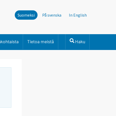
Suomeksi
På svenska
In English
nkohtaista
Tietoa meistä
Haku