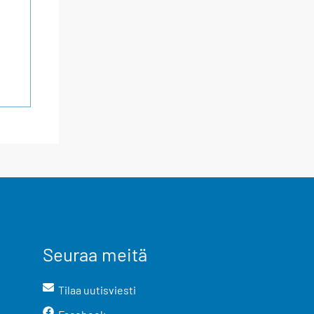
Seuraa meitä
Tilaa uutisviesti