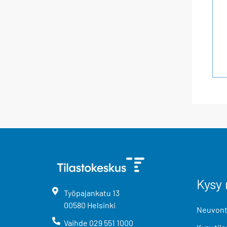
Kysy 
Työpajankatu
13
00580
Helsinki
Neuvonta
Vaihde
029 551 1000