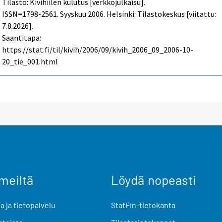
Tilasto: Kivihiilen kulutus [verkkojulkaisu].
ISSN=1798-2561.
Syyskuu
2006. Helsinki: Tilastokeskus [viitattu:
7.8.2026].
Saantitapa:
https://stat.fi/til/kivih/2006/09/kivih_2006_09_2006-10-
20_tie_001.html
meiltä
Löydä nopeasti
 ja tietopalvelu
StatFin-tietokanta