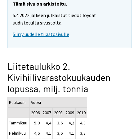
Tämä sivu on arkistoitu.
5.4.2022 jälkeen julkaistut tiedot löydät
uudistetulta sivustolta.
Siirry uudelle tilastosivulle
Liitetaulukko 2.
Kivihiilivarastokuukauden
lopussa, milj. tonnia
Kuukausi
Vuosi
2006
2007
2008
2009
2010
Tammikuu
5,0
4,4
3,6
4,2
4,3
Helmikuu
4,6
4,1
3,6
4,1
3,8