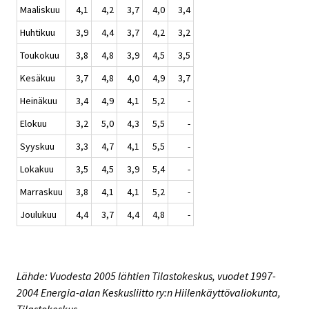
Maaliskuu
4,1
4,2
3,7
4,0
3,4
Huhtikuu
3,9
4,4
3,7
4,2
3,2
Toukokuu
3,8
4,8
3,9
4,5
3,5
Kesäkuu
3,7
4,8
4,0
4,9
3,7
Heinäkuu
3,4
4,9
4,1
5,2
-
Elokuu
3,2
5,0
4,3
5,5
-
Syyskuu
3,3
4,7
4,1
5,5
-
Lokakuu
3,5
4,5
3,9
5,4
-
Marraskuu
3,8
4,1
4,1
5,2
-
Joulukuu
4,4
3,7
4,4
4,8
-
Lähde: Vuodesta 2005 lähtien Tilastokeskus, vuodet 1997-
2004 Energia-alan Keskusliitto ry:n Hiilenkäyttövaliokunta,
Tilastokeskus