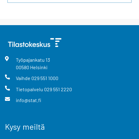
Työpajankatu
13
00580
Helsinki
Vaihde
029 551 1000
Tietopalvelu
029 551 2220
info@stat.fi
Kysy meiltä