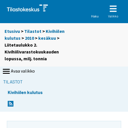
Valikko
Haku
Etusivu
>
Tilastot
>
Kivihiilen
kulutus
>
2010
>
kesäkuu
>
Liitetaulukko 2.
Kivihiilivarastokuukauden
lopussa, milj. tonnia
Avaa valikko
TILASTOT
Kivihiilen kulutus