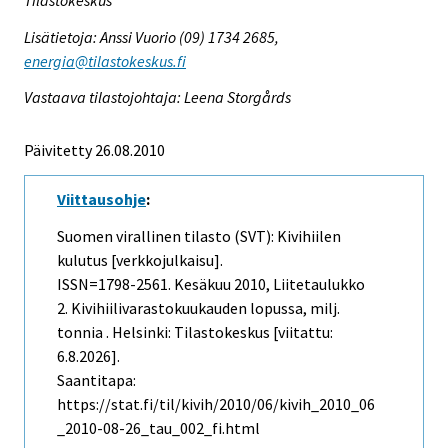
Lisätietoja: Anssi Vuorio (09) 1734 2685,
energia@tilastokeskus.fi
Vastaava tilastojohtaja: Leena Storgårds
Päivitetty 26.08.2010
Viittausohje
:
Suomen virallinen tilasto (SVT): Kivihiilen
kulutus [verkkojulkaisu].
ISSN=1798-2561.
Kesäkuu
2010, Liitetaulukko
2. Kivihiilivarastokuukauden lopussa, milj.
tonnia . Helsinki: Tilastokeskus [viitattu:
6.8.2026].
Saantitapa:
https://stat.fi/til/kivih/2010/06/kivih_2010_06
_2010-08-26_tau_002_fi.html