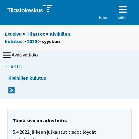
Valikko
Haku
Etusivu
>
Tilastot
>
Kivihiilen
kulutus
>
2010
>
syyskuu
Avaa valikko
TILASTOT
Kivihiilen kulutus
Tämä sivu on arkistoitu.
5.4.2022 jälkeen julkaistut tiedot löydät