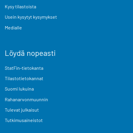
Kysy tilastoista
Usein kysytyt kysymykset
Medialle
Löydä nopeasti
StatFin-tietokanta
Tilastotietokannat
Suomi lukuina
Rahanarvonmuunnin
Tulevat julkaisut
Tutkimusaineistot