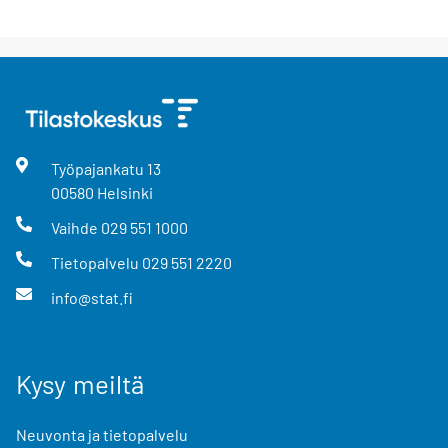
Työpajankatu
13
00580
Helsinki
Vaihde
029 551 1000
Tietopalvelu
029 551 2220
info@stat.fi
Kysy meiltä
Neuvonta ja tietopalvelu