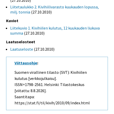
(27.10.2010)
Liitetaulukko 2. Kivihiilivarasto kuukauden lopussa,
milj. tonnia
(27.10.2010)
Kuviot
Liitekuvio 1. Kivihiilen kulutus, 12 kuukauden liukuva
summa
(27.10.2010)
Laatuselosteet
Laatuseloste
(27.10.2010)
Viittausohje
:
Suomen virallinen tilasto (SVT): Kivihiilen
kulutus [verkkojulkaisu].
ISSN=1798-2561. Helsinki: Tilastokeskus
[viitattu: 8.8.2026].
Saantitapa:
https://stat.fi/til/kivih/2010/09/index.html