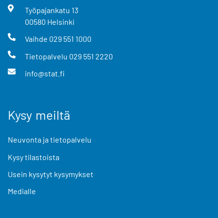
Työpajankatu
13
00580
Helsinki
Vaihde
029 551 1000
Tietopalvelu
029 551 2220
info@stat.fi
Kysy meiltä
Neuvonta ja tietopalvelu
Kysy tilastoista
Usein kysytyt kysymykset
Medialle