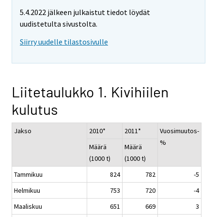
5.4.2022 jälkeen julkaistut tiedot löydät
uudistetulta sivustolta.
Siirry uudelle tilastosivulle
Liitetaulukko 1. Kivihiilen
kulutus
Jakso
2010*
2011*
Vuosimuutos-
%
Määrä
Määrä
(1000 t)
(1000 t)
Tammikuu
824
782
-5
Helmikuu
753
720
-4
Maaliskuu
651
669
3