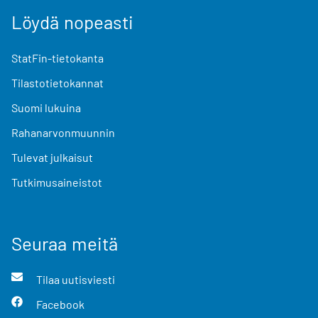
Löydä nopeasti
StatFin-tietokanta
Tilastotietokannat
Suomi lukuina
Rahanarvonmuunnin
Tulevat julkaisut
Tutkimusaineistot
Seuraa meitä
Tilaa uutisviesti
Facebook