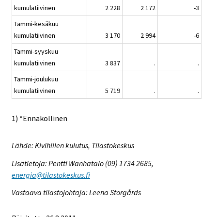
kumulatiivinen
2 228
2 172
-3
Tammi-kesäkuu
kumulatiivinen
3 170
2 994
-6
Tammi-syyskuu
kumulatiivinen
3 837
.
.
Tammi-joulukuu
kumulatiivinen
5 719
.
.
1) *Ennakollinen
Lähde: Kivihiilen kulutus, Tilastokeskus
Lisätietoja: Pentti Wanhatalo (09) 1734 2685,
energia@tilastokeskus.fi
Vastaava tilastojohtaja: Leena Storgårds