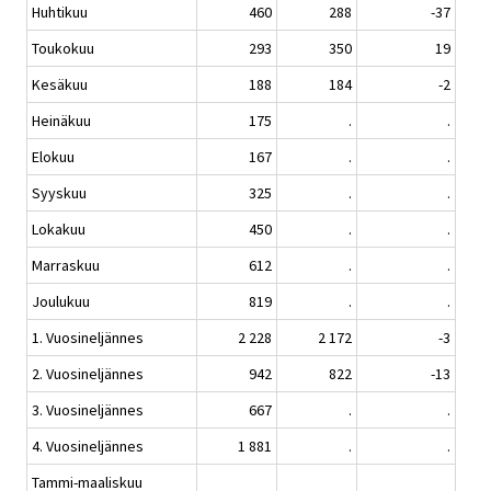
Huhtikuu
460
288
-37
Toukokuu
293
350
19
Kesäkuu
188
184
-2
Heinäkuu
175
.
.
Elokuu
167
.
.
Syyskuu
325
.
.
Lokakuu
450
.
.
Marraskuu
612
.
.
Joulukuu
819
.
.
1. Vuosineljännes
2 228
2 172
-3
2. Vuosineljännes
942
822
-13
3. Vuosineljännes
667
.
.
4. Vuosineljännes
1 881
.
.
Tammi-maaliskuu