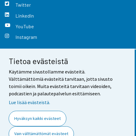
Twitter
LinkedIn
YouTube
Instagram
Tietoa evästeistä
Yhteystiedot
Käytämme sivustollamme evästeitä.
Palaute
Välttämättömiä evästeitä tarvitaan, jotta sivusto
toimii oikein. Muita evästeitä tarvitaan videoiden,
Käyttöehdot
podcastien ja palautepalvelun esittämiseen.
Tietosuoja
Lue lisää evästeistä.
Saavutettavuus
Hyväksyn kaikki evästeet
Tietoa sivustosta
Vain välttämättömät evästeet
Evästeasetukset