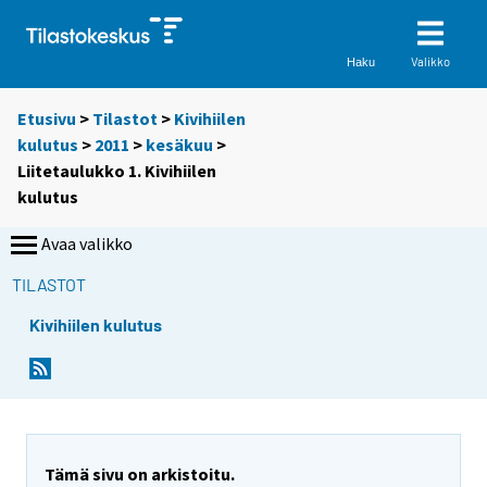
Valikko
Haku
Etusivu
>
Tilastot
>
Kivihiilen
kulutus
>
2011
>
kesäkuu
>
Liitetaulukko 1. Kivihiilen
kulutus
Avaa valikko
TILASTOT
Kivihiilen kulutus
Tämä sivu on arkistoitu.