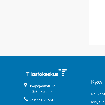
Kysy 
Työpajankatu
13
00580
Helsinki
Neuvonta
Vaihde
029 551 1000
Kysy tila