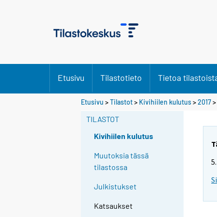
Etusivu
Tilastotieto
Tietoa tilastoist
Etusivu
>
Tilastot
>
Kivihiilen kulutus
>
2017
TILASTOT
Kivihiilen kulutus
T
Muutoksia tässä
5
tilastossa
S
Julkistukset
Katsaukset