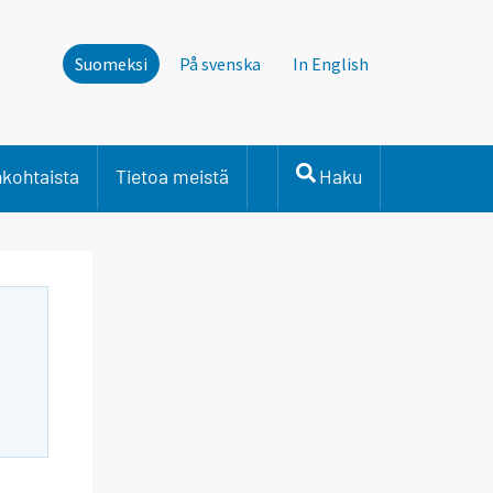
Suomeksi
På svenska
In English
nkohtaista
Tietoa meistä
Haku