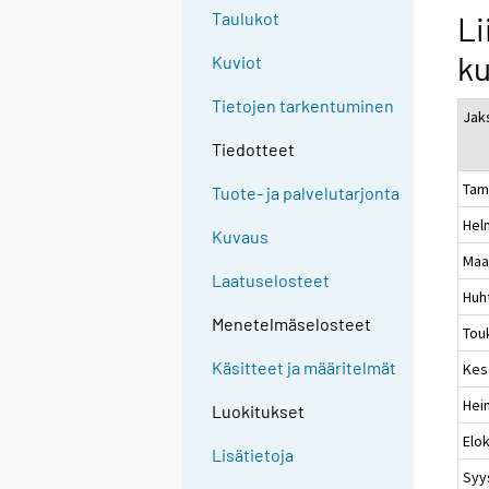
Taulukot
Li
k
Kuviot
Tietojen tarkentuminen
Jak
Tiedotteet
Tam
Tuote- ja palvelutarjonta
Hel
Kuvaus
Maa
Laatuselosteet
Huh
Menetelmäselosteet
Tou
Käsitteet ja määritelmät
Kes
Hei
Luokitukset
Elo
Lisätietoja
Syy