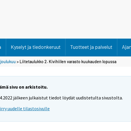
a
Kyselyt ja tiedonkeruut
Tuotteet ja palvelut
Aja
>
joulukuu
> Liitetaulukko 2. Kivihiilen varasto kuukauden lopussa
ämä sivu on arkistoitu.
.4.2022 jälkeen julkaistut tiedot löydät uudistetulta sivustolta.
iirry uudelle tilastosivulle