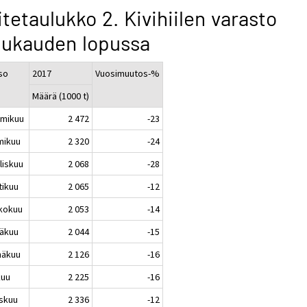
itetaulukko 2. Kivihiilen varasto
uukauden lopussa
so
2017
Vuosimuutos-%
Määrä (1000 t)
mikuu
2 472
-23
mikuu
2 320
-24
liskuu
2 068
-28
tikuu
2 065
-12
kokuu
2 053
-14
äkuu
2 044
-15
näkuu
2 126
-16
kuu
2 225
-16
skuu
2 336
-12