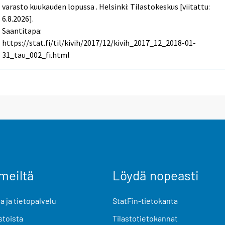
varasto kuukauden lopussa . Helsinki: Tilastokeskus [viitattu:
6.8.2026].
Saantitapa:
https://stat.fi/til/kivih/2017/12/kivih_2017_12_2018-01-
31_tau_002_fi.html
meiltä
Löydä nopeasti
 ja tietopalvelu
StatFin-tietokanta
stoista
Tilastotietokannat