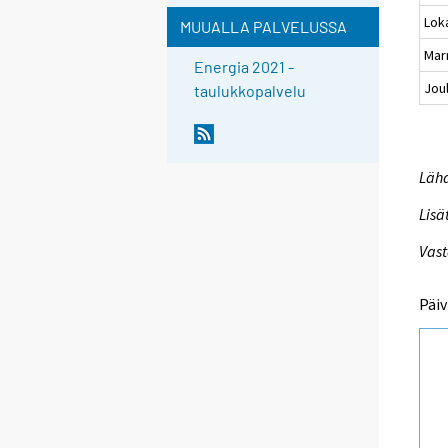
Lok
MUUALLA PALVELUSSA
Mar
Energia 2021 -
Jou
taulukkopalvelu
Lähd
Lisä
Vast
Päiv