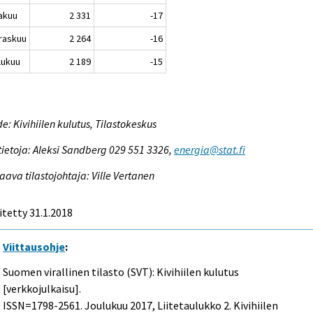
akuu
2 331
-17
raskuu
2 264
-16
lukuu
2 189
-15
e: Kivihiilen kulutus, Tilastokeskus
tietoja: Aleksi Sandberg 029 551 3326,
energia@stat.fi
aava tilastojohtaja: Ville Vertanen
itetty 31.1.2018
Viittausohje
:
Suomen virallinen tilasto (SVT): Kivihiilen kulutus
[verkkojulkaisu].
ISSN=1798-2561.
Joulukuu
2017, Liitetaulukko 2. Kivihiilen