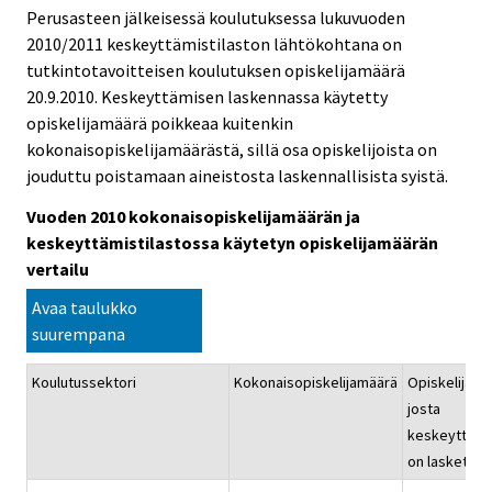
Perusasteen jälkeisessä koulutuksessa lukuvuoden
2010/2011 keskeyttämistilaston lähtökohtana on
tutkintotavoitteisen koulutuksen opiskelijamäärä
20.9.2010. Keskeyttämisen laskennassa käytetty
opiskelijamäärä poikkeaa kuitenkin
kokonaisopiskelijamäärästä, sillä osa opiskelijoista on
jouduttu poistamaan aineistosta laskennallisista syistä.
Vuoden 2010 kokonaisopiskelijamäärän ja
keskeyttämistilastossa käytetyn opiskelijamäärän
vertailu
Avaa taulukko
suurempana
Koulutussektori
Kokonaisopiskelijamäärä
Opiskelijamä
josta
keskeyttämi
on laskettu