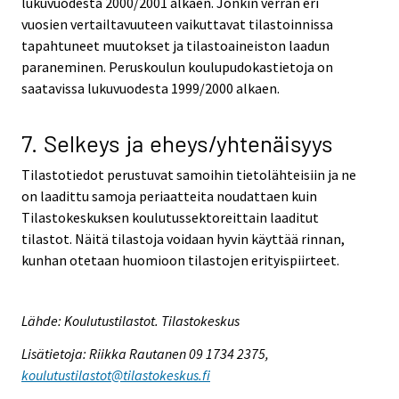
lukuvuodesta 2000/2001 alkaen. Jonkin verran eri
vuosien vertailtavuuteen vaikuttavat tilastoinnissa
tapahtuneet muutokset ja tilastoaineiston laadun
paraneminen. Peruskoulun koulupudokastietoja on
saatavissa lukuvuodesta 1999/2000 alkaen.
7. Selkeys ja eheys/yhtenäisyys
Tilastotiedot perustuvat samoihin tietolähteisiin ja ne
on laadittu samoja periaatteita noudattaen kuin
Tilastokeskuksen koulutussektoreittain laaditut
tilastot. Näitä tilastoja voidaan hyvin käyttää rinnan,
kunhan otetaan huomioon tilastojen erityispiirteet.
Lähde: Koulutustilastot. Tilastokeskus
Lisätietoja: Riikka Rautanen 09 1734 2375,
koulutustilastot@tilastokeskus.fi