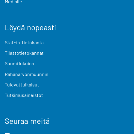
Medialle
Löydä nopeasti
StatFin-tietokanta
Tilastotietokannat
Suomi lukuina
Rahanarvonmuunnin
Tulevat julkaisut
Tutkimusaineistot
Seuraa meitä