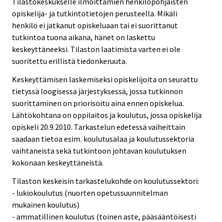
Tilastokeskukselle ilmoittamien henkilöpohjaisten
opiskelija- ja tutkintotietojen perusteella. Mikäli
henkilö ei jatkanut opiskeluaan tai ei suorittanut
tutkintoa tuona aikana, hänet on laskettu
keskeyttäneeksi. Tilaston laatimista varten ei ole
suoritettu erillistä tiedonkeruuta.
Keskeyttämisen laskemiseksi opiskelijoita on seurattu
tietyssä loogisessa järjestyksessä, jossa tutkinnon
suorittaminen on priorisoitu aina ennen opiskelua.
Lähtökohtana on oppilaitos ja koulutus, jossa opiskelija
opiskeli 20.9.2010. Tarkastelun edetessä vaiheittain
saadaan tietoa esim. koulutusalaa ja koulutussektoria
vaihtaneista sekä tutkintoon johtavan koulutuksen
kokonaan keskeyttäneistä.
Tilaston keskeisin tarkastelukohde on koulutussektori:
- lukiokoulutus (nuorten opetussuunnitelman
mukainen koulutus)
- ammatillinen koulutus (toinen aste, pääsääntöisesti