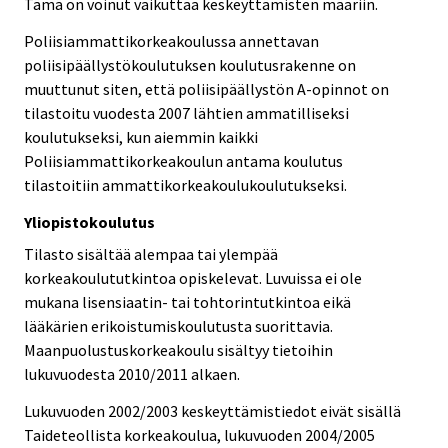
Tämä on voinut vaikuttaa keskeyttämisten määriin.
Poliisiammattikorkeakoulussa annettavan
poliisipäällystökoulutuksen koulutusrakenne on
muuttunut siten, että poliisipäällystön A-opinnot on
tilastoitu vuodesta 2007 lähtien ammatilliseksi
koulutukseksi, kun aiemmin kaikki
Poliisiammattikorkeakoulun antama koulutus
tilastoitiin ammattikorkeakoulukoulutukseksi.
Yliopistokoulutus
Tilasto sisältää alempaa tai ylempää
korkeakoulututkintoa opiskelevat. Luvuissa ei ole
mukana lisensiaatin- tai tohtorintutkintoa eikä
lääkärien erikoistumiskoulutusta suorittavia.
Maanpuolustuskorkeakoulu sisältyy tietoihin
lukuvuodesta 2010/2011 alkaen.
Lukuvuoden 2002/2003 keskeyttämistiedot eivät sisällä
Taideteollista korkeakoulua, lukuvuoden 2004/2005