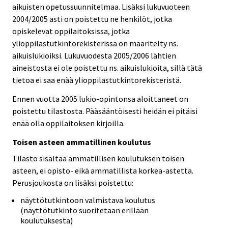
aikuisten opetussuunnitelmaa. Lisäksi lukuvuoteen
2004/2005 asti on poistettu ne henkilöt, jotka
opiskelevat oppilaitoksissa, jotka
ylioppilastutkintorekisterissä on määritelty ns.
aikuislukioiksi. Lukuvuodesta 2005/2006 lähtien
aineistosta ei ole poistettu ns. aikuislukioita, sillä tätä
tietoa ei saa enää ylioppilastutkintorekisteristä.
Ennen vuotta 2005 lukio-opintonsa aloittaneet on
poistettu tilastosta. Pääsääntöisesti heidän ei pitäisi
enää olla oppilaitoksen kirjoilla.
Toisen asteen ammatillinen koulutus
Tilasto sisältää ammatillisen koulutuksen toisen
asteen, ei opisto- eikä ammatillista korkea-astetta.
Perusjoukosta on lisäksi poistettu:
näyttötutkintoon valmistava koulutus
(näyttötutkinto suoritetaan erillään
koulutuksesta)