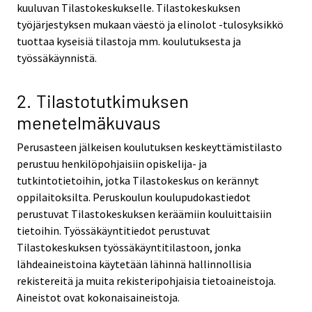
kuuluvan Tilastokeskukselle. Tilastokeskuksen
työjärjestyksen mukaan väestö ja elinolot -tulosyksikkö
tuottaa kyseisiä tilastoja mm. koulutuksesta ja
työssäkäynnistä.
2. Tilastotutkimuksen
menetelmäkuvaus
Perusasteen jälkeisen koulutuksen keskeyttämistilasto
perustuu henkilöpohjaisiin opiskelija- ja
tutkintotietoihin, jotka Tilastokeskus on kerännyt
oppilaitoksilta. Peruskoulun koulupudokastiedot
perustuvat Tilastokeskuksen keräämiin kouluittaisiin
tietoihin. Työssäkäyntitiedot perustuvat
Tilastokeskuksen työssäkäyntitilastoon, jonka
lähdeaineistoina käytetään lähinnä hallinnollisia
rekistereitä ja muita rekisteripohjaisia tietoaineistoja.
Aineistot ovat kokonaisaineistoja.