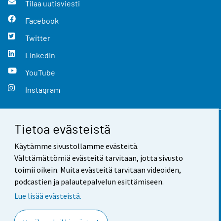
Tilaa uutisviesti
Facebook
Twitter
LinkedIn
YouTube
Instagram
Tietoa evästeistä
Yhteystiedot
Käytämme sivustollamme evästeitä.
Palaute
Välttämättömiä evästeitä tarvitaan, jotta sivusto
toimii oikein. Muita evästeitä tarvitaan videoiden,
Käyttöehdot
podcastien ja palautepalvelun esittämiseen.
Tietosuoja
Lue lisää evästeistä.
Saavutettavuus