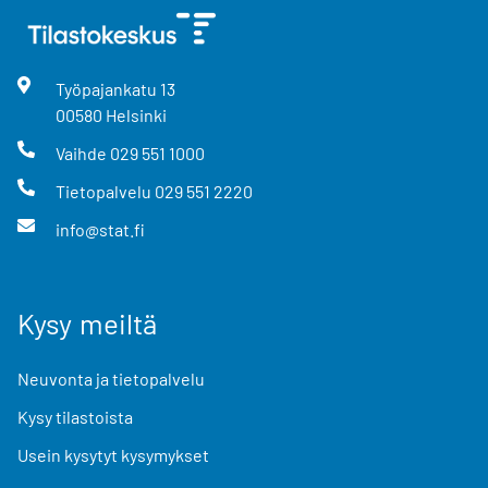
Työpajankatu
13
00580
Helsinki
Vaihde
029 551 1000
Tietopalvelu
029 551 2220
info@stat.fi
Kysy meiltä
Neuvonta ja tietopalvelu
Kysy tilastoista
Usein kysytyt kysymykset