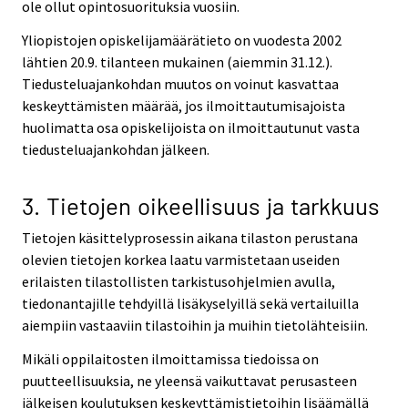
ole ollut opintosuorituksia vuosiin.
Yliopistojen opiskelijamäärätieto on vuodesta 2002
lähtien 20.9. tilanteen mukainen (aiemmin 31.12.).
Tiedusteluajankohdan muutos on voinut kasvattaa
keskeyttämisten määrää, jos ilmoittautumisajoista
huolimatta osa opiskelijoista on ilmoittautunut vasta
tiedusteluajankohdan jälkeen.
3. Tietojen oikeellisuus ja tarkkuus
Tietojen käsittelyprosessin aikana tilaston perustana
olevien tietojen korkea laatu varmistetaan useiden
erilaisten tilastollisten tarkistusohjelmien avulla,
tiedonantajille tehdyillä lisäkyselyillä sekä vertailuilla
aiempiin vastaaviin tilastoihin ja muihin tietolähteisiin.
Mikäli oppilaitosten ilmoittamissa tiedoissa on
puutteellisuuksia, ne yleensä vaikuttavat perusasteen
jälkeisen koulutuksen keskeyttämistietoihin lisäämällä