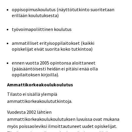
oppisopimuskoulutus (näyttötutkinto suoritetaan
erillään koulutuksesta)
työvoimapoliittinen koulutus
ammatilliset erityisoppilaitokset (kaikki
opiskelijat eivät suorita koko tutkintoa)
ennen vuotta 2005 opintonsa aloittaneet
(pääsääntöisesti heidän ei pitäisi enää olla
oppilaitoksen kirjoilla).
Ammattikorkeakoulukoulutus
Tilasto ei sisällä ylempiä
ammattikorkeakoulututkintoja.
Vuodesta 2002 lähtien
ammattikorkeakoulukoulutuksen luvuissa ovat mukana
myös poissaoleviksi ilmoittautuneet uudet opiskelijat.