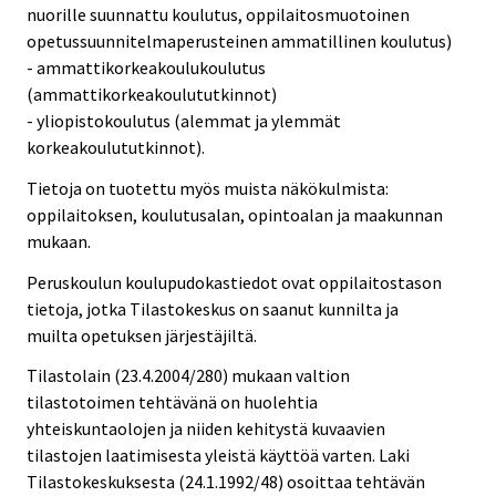
nuorille suunnattu koulutus, oppilaitosmuotoinen
opetussuunnitelmaperusteinen ammatillinen koulutus)
- ammattikorkeakoulukoulutus
(ammattikorkeakoulututkinnot)
- yliopistokoulutus (alemmat ja ylemmät
korkeakoulututkinnot).
Tietoja on tuotettu myös muista näkökulmista:
oppilaitoksen, koulutusalan, opintoalan ja maakunnan
mukaan.
Peruskoulun koulupudokastiedot ovat oppilaitostason
tietoja, jotka Tilastokeskus on saanut kunnilta ja
muilta opetuksen järjestäjiltä.
Tilastolain (23.4.2004/280) mukaan valtion
tilastotoimen tehtävänä on huolehtia
yhteiskuntaolojen ja niiden kehitystä kuvaavien
tilastojen laatimisesta yleistä käyttöä varten. Laki
Tilastokeskuksesta (24.1.1992/48) osoittaa tehtävän