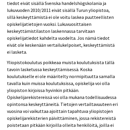
tiedot eivät sisällä Svenska handelshögskolania ja
lukuvuoden 2010/2011 eivät sisällä Turun yliopistoa,
sillä keskeyttämistä ei ole voitu laskea puutteellisten
opiskelijatietojen vuoksi. Lukuvuosittaisen
keskeyttämistilaston laskennassa tarvitaan
opiskelijatiedot kahdelta vuodelta. Jos nämä tiedot
eivät ole keskenään vertailukelpoiset, keskeyttämistä
ei lasketa.
Yliopistokoulutus poikkeaa muista koulutuksista tällä
tavoin lasketussa keskeyttämisessä. Koska
koulutukselle ei ole määritelty normipituutta samalla
tavalla kuin muissa koulutuksissa, opiskelija voi olla
yliopiston kirjoissa hyvinkin pitkään.
Opiskelijarekistereissä voi olla mukana todellisuudessa
opintonsa keskeyttäneitä. Tietojen vertailtavuuteen eri
vuosina voi vaikuttaa ajoittain tapahtuva yliopistojen
opiskelijarekisterien päivittäminen, jossa rekistereistä
poistetaan pitkään kirjoilla olleita henkilöitä, joilla ei