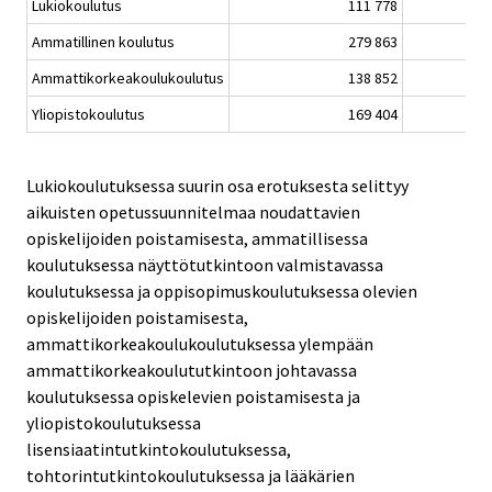
Lukiokoulutus
111 778
100
Ammatillinen koulutus
279 863
130
Ammattikorkeakoulukoulutus
138 852
130
Yliopistokoulutus
169 404
127
Lukiokoulutuksessa suurin osa erotuksesta selittyy
aikuisten opetussuunnitelmaa noudattavien
opiskelijoiden poistamisesta, ammatillisessa
koulutuksessa näyttötutkintoon valmistavassa
koulutuksessa ja oppisopimuskoulutuksessa olevien
opiskelijoiden poistamisesta,
ammattikorkeakoulukoulutuksessa ylempään
ammattikorkeakoulututkintoon johtavassa
koulutuksessa opiskelevien poistamisesta ja
yliopistokoulutuksessa
lisensiaatintutkintokoulutuksessa,
tohtorintutkintokoulutuksessa ja lääkärien