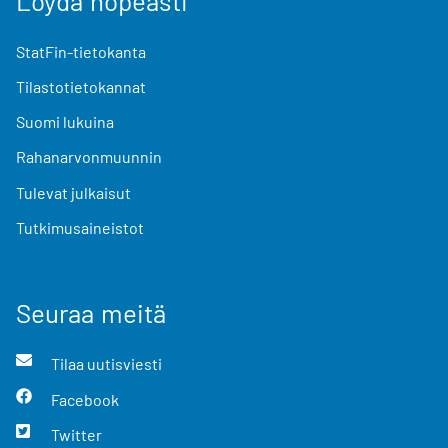
Löydä nopeasti
StatFin-tietokanta
Tilastotietokannat
Suomi lukuina
Rahanarvonmuunnin
Tulevat julkaisut
Tutkimusaineistot
Seuraa meitä
Tilaa uutisviesti
Facebook
Twitter