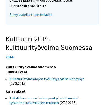
5.4.2022 jälkeen julkaistut tiedot löydät
uudistetulta sivustolta.
Siirry uudelle tilastosivulle
Kulttuuri 2014,
kulttuurityövoima Suomessa
2014
kulttuurityövoima Suomessa
Julkistukset
Kulttuuritoimialojen työllisyys on heikentynyt
(27.8.2015)
Katsaukset
1. Kulttuuriammateissa päätyössä toimivat
työvoimatutkimuksen mukaan
(27.8.2015)