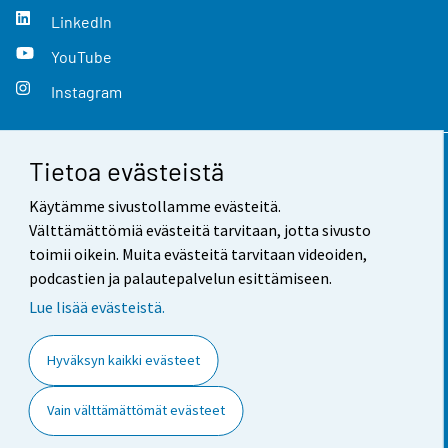
LinkedIn
YouTube
Instagram
Tietoa evästeistä
Yhteystiedot
Käytämme sivustollamme evästeitä.
Palaute
Välttämättömiä evästeitä tarvitaan, jotta sivusto
toimii oikein. Muita evästeitä tarvitaan videoiden,
Käyttöehdot
podcastien ja palautepalvelun esittämiseen.
Tietosuoja
Lue lisää evästeistä.
Saavutettavuus
Hyväksyn kaikki evästeet
Tietoa sivustosta
Vain välttämättömät evästeet
Evästeasetukset