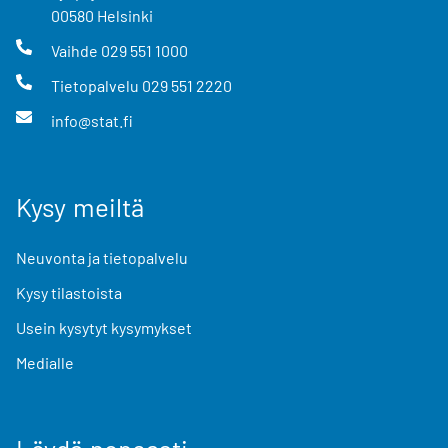
00580
Helsinki
Vaihde
029 551 1000
Tietopalvelu
029 551 2220
info@stat.fi
Kysy meiltä
Neuvonta ja tietopalvelu
Kysy tilastoista
Usein kysytyt kysymykset
Medialle