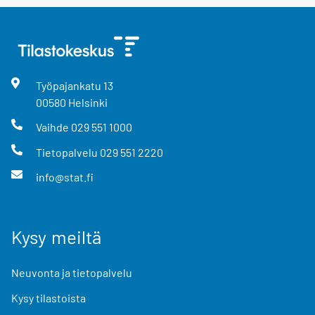
Työpajankatu
13
00580
Helsinki
Vaihde
029 551 1000
Tietopalvelu
029 551 2220
info@stat.fi
Kysy meiltä
Neuvonta ja tietopalvelu
Kysy tilastoista