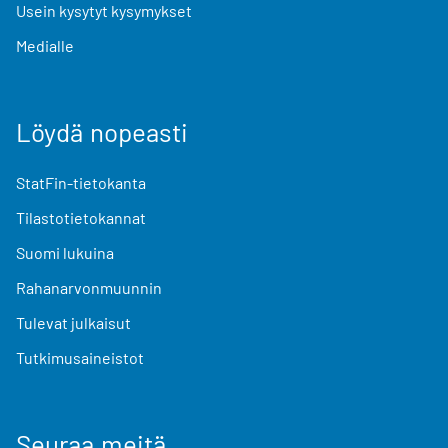
Usein kysytyt kysymykset
Medialle
Löydä nopeasti
StatFin-tietokanta
Tilastotietokannat
Suomi lukuina
Rahanarvonmuunnin
Tulevat julkaisut
Tutkimusaineistot
Seuraa meitä