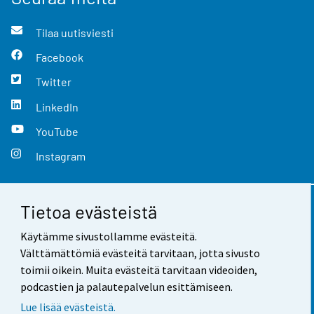
Tilaa uutisviesti
Facebook
Twitter
LinkedIn
YouTube
Instagram
Tietoa evästeistä
Yhteystiedot
Käytämme sivustollamme evästeitä.
Palaute
Välttämättömiä evästeitä tarvitaan, jotta sivusto
toimii oikein. Muita evästeitä tarvitaan videoiden,
Käyttöehdot
podcastien ja palautepalvelun esittämiseen.
Tietosuoja
Lue lisää evästeistä.