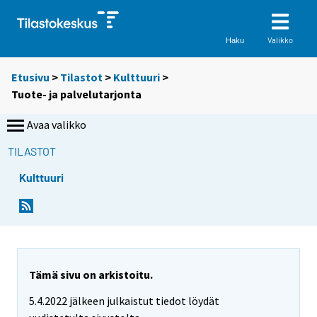
Valikko
Haku
Etusivu
>
Tilastot
>
Kulttuuri
>
Tuote- ja palvelutarjonta
Avaa valikko
TILASTOT
Kulttuuri
Tämä sivu on arkistoitu.
5.4.2022 jälkeen julkaistut tiedot löydät